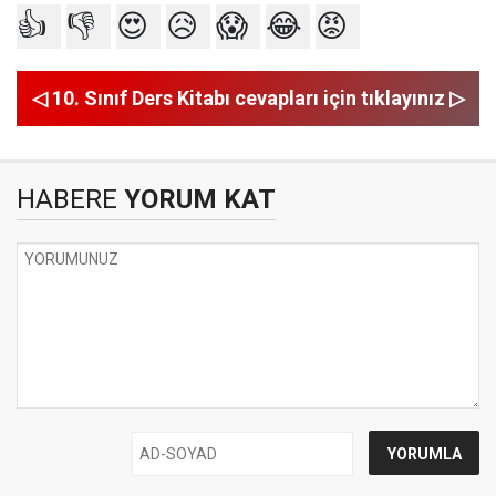
👍
👎
😍
😥
😱
😂
😡
◁ 10. Sınıf Ders Kitabı cevapları için tıklayınız ▷
HABERE
YORUM KAT