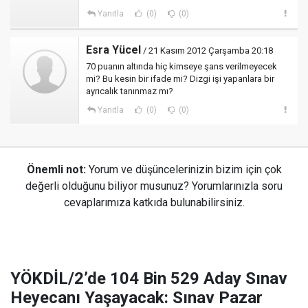
Yanıtla
(0)
(0)
Esra Yücel
/ 21 Kasım 2012 Çarşamba 20:18
70 puanın altında hiç kimseye şans verilmeyecek
mi? Bu kesin bir ifade mi? Dizgi işi yapanlara bir
ayrıcalık tanınmaz mı?
Yanıtla
(0)
(0)
Önemli not:
Yorum ve düşüncelerinizin bizim için çok
değerli olduğunu biliyor musunuz? Yorumlarınızla soru
cevaplarımıza katkıda bulunabilirsiniz.
YÖKDİL/2’de 104 Bin 529 Aday Sınav
Heyecanı Yaşayacak: Sınav Pazar