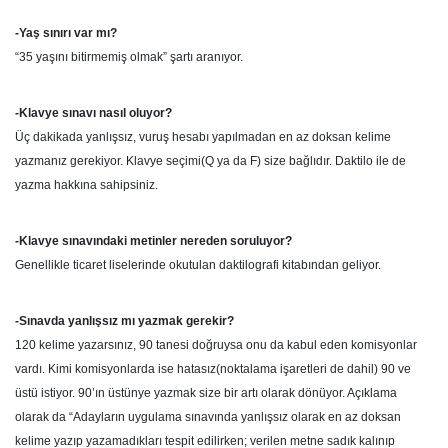
-Yaş sınırı var mı?
“35 yaşını bitirmemiş olmak” şartı aranıyor.
-Klavye sınavı nasıl oluyor?
Üç dakikada yanlışsız, vuruş hesabı yapılmadan en az doksan kelime
yazmanız gerekiyor. Klavye seçimi(Q ya da F) size bağlıdır. Daktilo ile de
yazma hakkına sahipsiniz.
-Klavye sınavındaki metinler nereden soruluyor?
Genellikle ticaret liselerinde okutulan daktilografi kitabından geliyor.
-Sınavda yanlışsız mı yazmak gerekir?
120 kelime yazarsınız, 90 tanesi doğruysa onu da kabul eden komisyonlar
vardı. Kimi komisyonlarda ise hatasız(noktalama işaretleri de dahil) 90 ve
üstü istiyor. 90’ın üstünye yazmak size bir artı olarak dönüyor. Açıklama
olarak da “Adayların uygulama sınavında yanlışsız olarak en az doksan
kelime yazıp yazamadıkları tespit edilirken; verilen metne sadık kalınıp