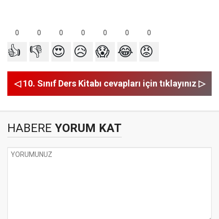
0
0
0
0
0
0
0
👍
👎
😍
😥
😱
😂
😡
◁ 10. Sınıf Ders Kitabı cevapları için tıklayınız ▷
HABERE
YORUM KAT