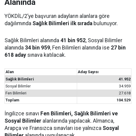
Alanında
YÖKDİL/2’ye başvuran adayların alanlara göre
dağılımında
Sağlık Bilimleri ilk sırada
bulunuyor.
Sağlık Bilimleri alanında
41 bin 952
, Sosyal Bilimler
alanında
34 bin 959
, Fen Bilimleri alanında ise
27 bin
618 aday
sınava katılacak.
Alan
Aday Sayısı
Sağlık Bilimleri
41.952
Sosyal Bilimler
34.959
Fen Bilimleri
27.618
Toplam
104.529
İngilizce sınavı
Fen Bilimleri, Sağlık Bilimleri ve
Sosyal Bilimler
alanlarında yapılacak. Almanca,
Arapça ve Fransızca sınavları ise yalnızca
Sosyal
Bilimler
alanında uygulanacak.