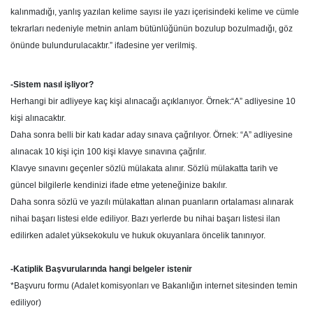
kalınmadığı, yanlış yazılan kelime sayısı ile yazı içerisindeki kelime ve cümle
tekrarları nedeniyle metnin anlam bütünlüğünün bozulup bozulmadığı, göz
önünde bulundurulacaktır.” ifadesine yer verilmiş.
-Sistem nasıl işliyor?
Herhangi bir adliyeye kaç kişi alınacağı açıklanıyor. Örnek:“A” adliyesine 10
kişi alınacaktır.
Daha sonra belli bir katı kadar aday sınava çağrılıyor. Örnek: “A” adliyesine
alınacak 10 kişi için 100 kişi klavye sınavına çağrılır.
Klavye sınavını geçenler sözlü mülakata alınır. Sözlü mülakatta tarih ve
güncel bilgilerle kendinizi ifade etme yeteneğinize bakılır.
Daha sonra sözlü ve yazılı mülakattan alınan puanların ortalaması alınarak
nihai başarı listesi elde ediliyor. Bazı yerlerde bu nihai başarı listesi ilan
edilirken adalet yüksekokulu ve hukuk okuyanlara öncelik tanınıyor.
-Katiplik Başvurularında hangi belgeler istenir
*Başvuru formu (Adalet komisyonları ve Bakanlığın internet sitesinden temin
ediliyor)