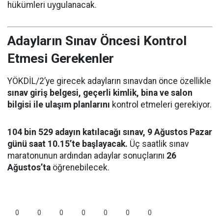
hükümleri uygulanacak.
Adayların Sınav Öncesi Kontrol
Etmesi Gerekenler
YÖKDİL/2’ye girecek adayların sınavdan önce özellikle
sınav giriş belgesi, geçerli kimlik, bina ve salon
bilgisi ile ulaşım planlarını
kontrol etmeleri gerekiyor.
104 bin 529 adayın katılacağı sınav, 9 Ağustos Pazar
günü saat 10.15’te başlayacak.
Üç saatlik sınav
maratonunun ardından adaylar sonuçlarını
26
Ağustos’ta
öğrenebilecek.
0
0
0
0
0
0
0