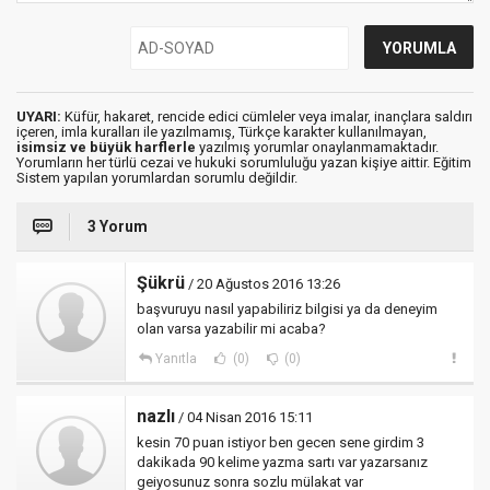
UYARI:
Küfür, hakaret, rencide edici cümleler veya imalar, inançlara saldırı
içeren, imla kuralları ile yazılmamış, Türkçe karakter kullanılmayan,
isimsiz ve büyük harflerle
yazılmış yorumlar onaylanmamaktadır.
Yorumların her türlü cezai ve hukuki sorumluluğu yazan kişiye aittir. Eğitim
Sistem yapılan yorumlardan sorumlu değildir.
3 Yorum
Şükrü
/ 20 Ağustos 2016 13:26
başvuruyu nasıl yapabiliriz bilgisi ya da deneyim
olan varsa yazabilir mi acaba?
Yanıtla
(0)
(0)
nazlı
/ 04 Nisan 2016 15:11
kesin 70 puan istiyor ben gecen sene girdim 3
dakikada 90 kelime yazma sartı var yazarsanız
geiyosunuz sonra sozlu mülakat var