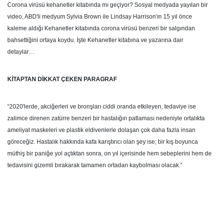
Corona virüsü kehanetler kitabında mı geçiyor? Sosyal medyada yayılan bir
video, ABD'li medyum Sylvia Brown ile Lindsay Harrison'ın 15 yıl önce
kaleme aldığı Kehanetler kitabında corona virüsü benzeri bir salgından
bahsettiğini ortaya koydu. İşte Kehanetler kitabına ve yazarına dair
detaylar…
KİTAPTAN DİKKAT ÇEKEN PARAGRAF
“2020'lerde, akciğerleri ve bronşları ciddi oranda etkileyen, tedaviye ise
zalimce direnen zatürre benzeri bir hastalığın patlaması nedeniyle ortalıkta
ameliyat maskeleri ve plastik eldivenlerle dolaşan çok daha fazla insan
göreceğiz. Hastalık hakkında kafa karıştırıcı olan şey ise; bir kış boyunca
müthiş bir paniğe yol açtıktan sonra, on yıl içerisinde hem sebeplerini hem de
tedavisini gizemli bırakarak tamamen ortadan kaybolması olacak.”