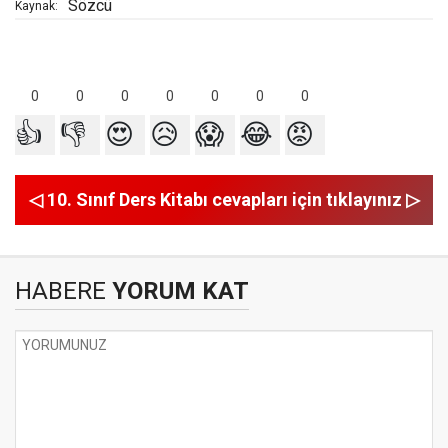
Sözcü
Kaynak:
0
0
0
0
0
0
0
👍
👎
😍
😥
😱
😂
😡
◁ 10. Sınıf Ders Kitabı cevapları için tıklayınız ▷
HABERE
YORUM KAT