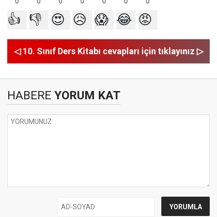
0
0
0
0
0
0
0
👍
👎
😍
😥
😱
😂
😡
◁ 10. Sınıf Ders Kitabı cevapları için tıklayınız ▷
HABERE
YORUM KAT