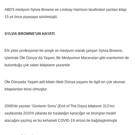
ABD'li medyum Sylvia Browne ve Lindsay Harrison tarafından yazılan kitap
15 yıl önce piyasaya sürülmüştü.
SYLVIA BROWNE'UN HAYATI
Elli yıldır profesyonel bir psişik ve medyum olarak çalışan Sylvia Browne,
içlerinde Öte Dünya´da Yaşam, Bir Medyumun Maceraları gibi eserlerinin de
bulunduğu çok satan kitapların yazarıdır.
Öte Dünyada Yaşam adlı kitabı öteki Dünya yaşamı ile ilgili en çok okunan
kitaplardan birisi olmuştur.
2008'de yazılan ‘Günlerin Sonu' (End of The Days) kitabının 312'nci
sayfasında 2020'li yıllarda bir hastalığın karaciğer ve bronşları hedef
alacağını yazmış ve bu kehaneti COVID-19 virüsü ile bağdaştırılmıştır.