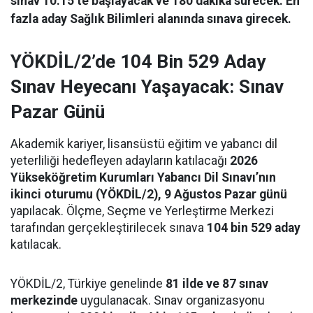
sınav 10.15’te başlayacak ve 180 dakika sürecek. En
fazla aday Sağlık Bilimleri alanında sınava girecek.
YÖKDİL/2’de 104 Bin 529 Aday
Sınav Heyecanı Yaşayacak: Sınav
Pazar Günü
Akademik kariyer, lisansüstü eğitim ve yabancı dil
yeterliliği hedefleyen adayların katılacağı
2026
Yükseköğretim Kurumları Yabancı Dil Sınavı’nın
ikinci oturumu (YÖKDİL/2), 9 Ağustos Pazar günü
yapılacak. Ölçme, Seçme ve Yerleştirme Merkezi
tarafından gerçekleştirilecek sınava
104 bin 529 aday
katılacak.
YÖKDİL/2, Türkiye genelinde
81 ilde ve 87 sınav
merkezinde
uygulanacak. Sınav organizasyonu