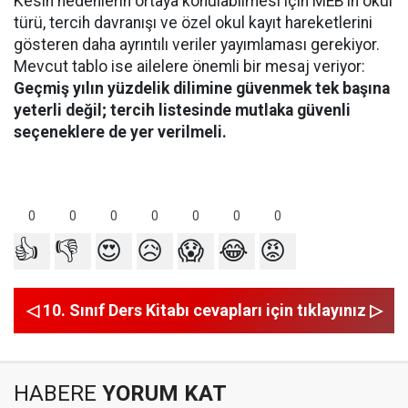
Kesin nedenlerin ortaya konulabilmesi için MEB’in okul
türü, tercih davranışı ve özel okul kayıt hareketlerini
gösteren daha ayrıntılı veriler yayımlaması gerekiyor.
Mevcut tablo ise ailelere önemli bir mesaj veriyor:
Geçmiş yılın yüzdelik dilimine güvenmek tek başına
yeterli değil; tercih listesinde mutlaka güvenli
seçeneklere de yer verilmeli.
0
0
0
0
0
0
0
👍
👎
😍
😥
😱
😂
😡
◁ 10. Sınıf Ders Kitabı cevapları için tıklayınız ▷
HABERE
YORUM KAT