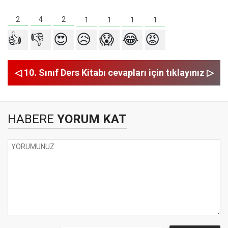
4
2
2
1
1
1
1
👍
👎
😍
😥
😱
😂
😡
◁ 10. Sınıf Ders Kitabı cevapları için tıklayınız ▷
HABERE
YORUM KAT