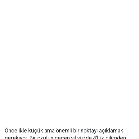
Öncelikle küçük ama önemli bir noktayı açıklamak
gerekiyor. Bir okulun geçen yıl yüzde 4’lük dilimden