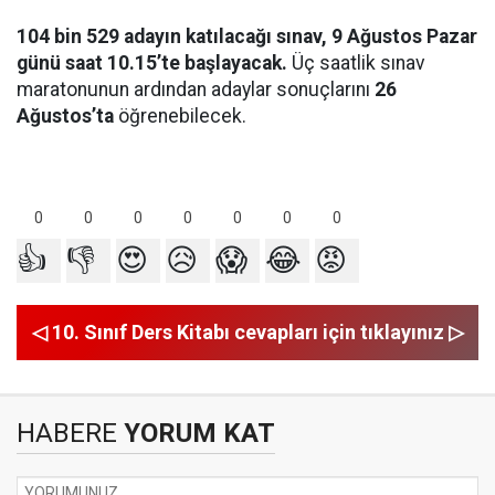
104 bin 529 adayın katılacağı sınav, 9 Ağustos Pazar
günü saat 10.15’te başlayacak.
Üç saatlik sınav
maratonunun ardından adaylar sonuçlarını
26
Ağustos’ta
öğrenebilecek.
0
0
0
0
0
0
0
👍
👎
😍
😥
😱
😂
😡
◁ 10. Sınıf Ders Kitabı cevapları için tıklayınız ▷
HABERE
YORUM KAT