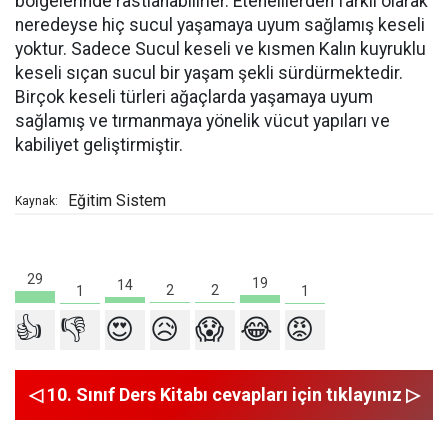
bölgelerinde rastlanabilirler. Etenelilerden farklı olarak
neredeyse hiç sucul yaşamaya uyum sağlamış keseli
yoktur. Sadece Sucul keseli ve kısmen Kalın kuyruklu
keseli sıçan sucul bir yaşam şekli sürdürmektedir.
Birçok keseli türleri ağaçlarda yaşamaya uyum
sağlamış ve tırmanmaya yönelik vücut yapıları ve
kabiliyet geliştirmiştir.
Eğitim Sistem
Kaynak:
29
19
14
2
2
1
1
👍
👎
😍
😥
😱
😂
😡
◁ 10. Sınıf Ders Kitabı cevapları için tıklayınız ▷