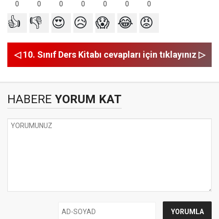
0
0
0
0
0
0
0
👍
👎
😍
😥
😱
😂
😡
◁ 10. Sınıf Ders Kitabı cevapları için tıklayınız ▷
HABERE
YORUM KAT