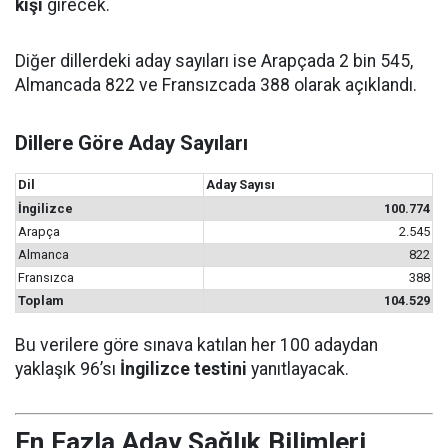
kişi
girecek.
Diğer dillerdeki aday sayıları ise Arapçada 2 bin 545,
Almancada 822 ve Fransızcada 388 olarak açıklandı.
Dillere Göre Aday Sayıları
Dil
Aday Sayısı
İngilizce
100.774
Arapça
2.545
Almanca
822
Fransızca
388
Toplam
104.529
Bu verilere göre sınava katılan her 100 adaydan
yaklaşık 96’sı
İngilizce testini
yanıtlayacak.
En Fazla Aday Sağlık Bilimleri