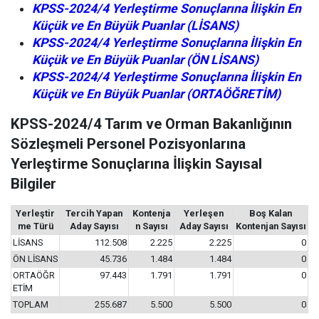
KPSS-2024/4 Yerleştirme Sonuçlarına İlişkin En
Küçük ve En Büyük Puanlar (LİSANS)
KPSS-2024/4
Yerleştirme Sonuçlarına İlişkin En
Küçük ve En Büyük Puanlar (ÖN LİSANS)
KPSS-2024/4
Yerleştirme Sonuçlarına İlişkin En
Küçük ve En Büyük Puanlar (ORTAÖĞRETİM)
KPSS-2024/4 Tarım ve Orman Bakanlığının
Sözleşmeli Personel Pozisyonlarına
Yerleştirme Sonuçlarına İlişkin Sayısal
Bilgiler
Yerleştir
Tercih Yapan
Kontenja
Yerleşen
Boş Kalan
me Türü
Aday Sayısı
n Sayısı
Aday Sayısı
Kontenjan Sayısı
LİSANS
112.508
2.225
2.225
0
ÖN LİSANS
45.736
1.484
1.484
0
ORTAÖĞR
97.443
1.791
1.791
0
ETİM
TOPLAM
255.687
5.500
5.500
0