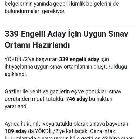
belgelerinin yanında geçerli kimlik belgelerini de
bulundurmaları gerekiyor.
339 Engelli Aday İçin Uygun Sınav
Ortamı Hazırlandı
YÖKDİL/2’ye başvuran
339 engelli aday
için
ihtiyaçlarına uygun sınav ortamlarının oluşturulduğu
açıklandı.
Gaziler ile şehit ve gazilerin eş ve çocukları sınav
ücretinden muaf tutuldu.
746 aday
bu haktan
yararlandı.
Ayrıca hükümlü veya tutuklu olarak sınava başvuran
109 aday
da YÖKDİL/2’ye katılacak. Ceza infaz
kurumlarında sınava uygun hâle getirilen
43 bina
sınav