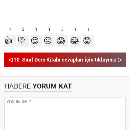
3
2
1
1
1
1
1
👍
👎
😍
😥
😱
😂
😡
◁ 10. Sınıf Ders Kitabı cevapları için tıklayınız ▷
HABERE
YORUM KAT