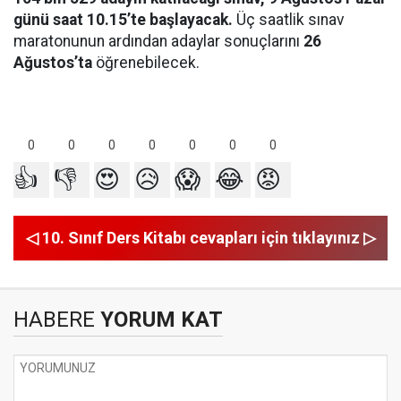
günü saat 10.15’te başlayacak.
Üç saatlik sınav
maratonunun ardından adaylar sonuçlarını
26
Ağustos’ta
öğrenebilecek.
0
0
0
0
0
0
0
👍
👎
😍
😥
😱
😂
😡
◁ 10. Sınıf Ders Kitabı cevapları için tıklayınız ▷
HABERE
YORUM KAT