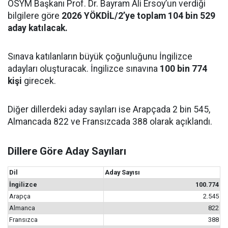
ÖSYM Başkanı Prof. Dr. Bayram Ali Ersoy’un verdiği
bilgilere göre
2026 YÖKDİL/2’ye toplam 104 bin 529
aday katılacak.
Sınava katılanların büyük çoğunluğunu İngilizce
adayları oluşturacak. İngilizce sınavına
100 bin 774
kişi
girecek.
Diğer dillerdeki aday sayıları ise Arapçada 2 bin 545,
Almancada 822 ve Fransızcada 388 olarak açıklandı.
Dillere Göre Aday Sayıları
Dil
Aday Sayısı
İngilizce
100.774
Arapça
2.545
Almanca
822
Fransızca
388