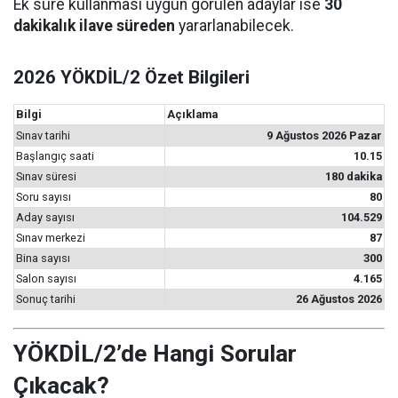
Ek süre kullanması uygun görülen adaylar ise
30
dakikalık ilave süreden
yararlanabilecek.
2026 YÖKDİL/2 Özet Bilgileri
Bilgi
Açıklama
Sınav tarihi
9 Ağustos 2026 Pazar
Başlangıç saati
10.15
Sınav süresi
180 dakika
Soru sayısı
80
Aday sayısı
104.529
Sınav merkezi
87
Bina sayısı
300
Salon sayısı
4.165
Sonuç tarihi
26 Ağustos 2026
YÖKDİL/2’de Hangi Sorular
Çıkacak?