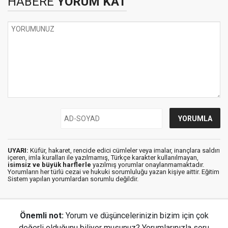
HABERE
YORUM KAT
UYARI:
Küfür, hakaret, rencide edici cümleler veya imalar, inançlara saldırı
içeren, imla kuralları ile yazılmamış, Türkçe karakter kullanılmayan,
isimsiz ve büyük harflerle
yazılmış yorumlar onaylanmamaktadır.
Yorumların her türlü cezai ve hukuki sorumluluğu yazan kişiye aittir. Eğitim
Sistem yapılan yorumlardan sorumlu değildir.
Önemli not:
Yorum ve düşüncelerinizin bizim için çok
değerli olduğunu biliyor musunuz? Yorumlarınızla soru