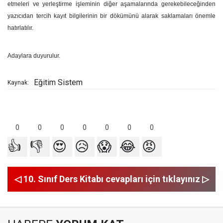
etmeleri ve yerleştirme işleminin diğer aşamalarında gerekebileceğinden
yazıcıdan tercih kayıt bilgilerinin bir dökümünü alarak saklamaları önemle
hatırlatılır.
Adaylara duyurulur.
Eğitim Sistem
Kaynak:
0
0
0
0
0
0
0
👍
👎
😍
😥
😱
😂
😡
◁ 10. Sınıf Ders Kitabı cevapları için tıklayınız ▷