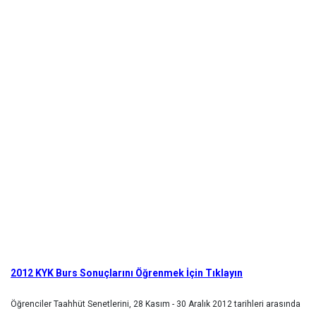
2012
KYK Burs Sonuçlarını Öğrenmek İçin Tıklayın
Öğrenciler Taahhüt Senetlerini, 28 Kasım - 30 Aralık 2012 tarihleri arasında