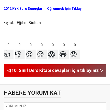
2012
KYK Burs Sonuçlarını Öğrenmek İçin Tıklayın
Eğitim Sistem
Kaynak:
0
0
0
0
0
0
0
👍
👎
😍
😥
😱
😂
😡
◁ 10. Sınıf Ders Kitabı cevapları için tıklayınız ▷
HABERE
YORUM KAT