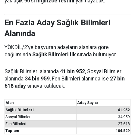
yaklaşık 96’sı
İngilizce testini
yanıtlayacak.
En Fazla Aday Sağlık Bilimleri
Alanında
YÖKDİL/2’ye başvuran adayların alanlara göre
dağılımında
Sağlık Bilimleri ilk sırada
bulunuyor.
Sağlık Bilimleri alanında
41 bin 952
, Sosyal Bilimler
alanında
34 bin 959
, Fen Bilimleri alanında ise
27 bin
618 aday
sınava katılacak.
Alan
Aday Sayısı
Sağlık Bilimleri
41.952
Sosyal Bilimler
34.959
Fen Bilimleri
27.618
Toplam
104.529