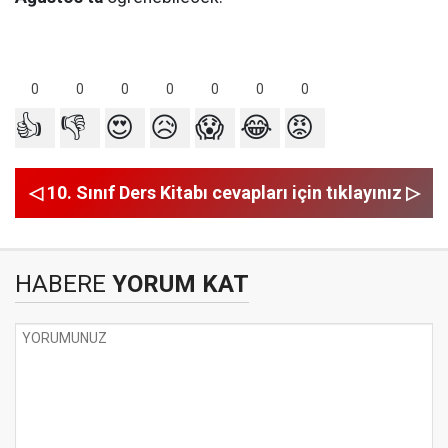
0
0
0
0
0
0
0
👍
👎
😍
😥
😱
😂
😡
◁ 10. Sınıf Ders Kitabı cevapları için tıklayınız ▷
HABERE
YORUM KAT