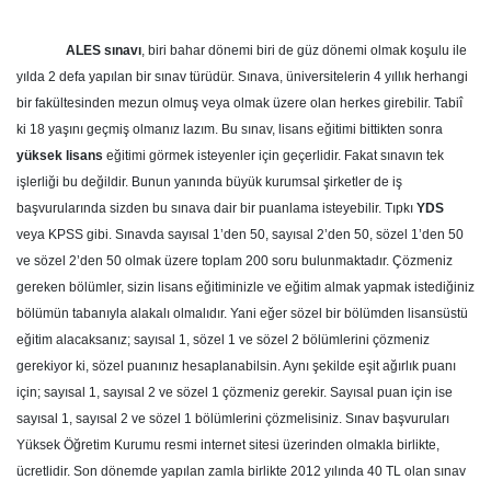
ALES sınavı
, biri bahar dönemi biri de güz dönemi olmak koşulu ile
yılda 2 defa yapılan bir sınav türüdür. Sınava, üniversitelerin 4 yıllık herhangi
bir fakültesinden mezun olmuş veya olmak üzere olan herkes girebilir. Tabiî
ki 18 yaşını geçmiş olmanız lazım. Bu sınav, lisans eğitimi bittikten sonra
yüksek lisans
eğitimi görmek isteyenler için geçerlidir. Fakat sınavın tek
işlerliği bu değildir. Bunun yanında büyük kurumsal şirketler de iş
başvurularında sizden bu sınava dair bir puanlama isteyebilir. Tıpkı
YDS
veya KPSS gibi. Sınavda sayısal 1’den 50, sayısal 2’den 50, sözel 1’den 50
ve sözel 2’den 50 olmak üzere toplam 200 soru bulunmaktadır. Çözmeniz
gereken bölümler, sizin lisans eğitiminizle ve eğitim almak yapmak istediğiniz
bölümün tabanıyla alakalı olmalıdır. Yani eğer sözel bir bölümden lisansüstü
eğitim alacaksanız; sayısal 1, sözel 1 ve sözel 2 bölümlerini çözmeniz
gerekiyor ki, sözel puanınız hesaplanabilsin. Aynı şekilde eşit ağırlık puanı
için; sayısal 1, sayısal 2 ve sözel 1 çözmeniz gerekir. Sayısal puan için ise
sayısal 1, sayısal 2 ve sözel 1 bölümlerini çözmelisiniz. Sınav başvuruları
Yüksek Öğretim Kurumu resmi internet sitesi üzerinden olmakla birlikte,
ücretlidir. Son dönemde yapılan zamla birlikte 2012 yılında 40 TL olan sınav