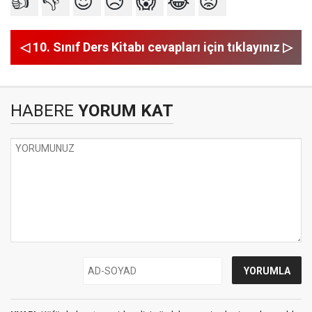
👍
👎
😍
😥
😱
😂
😡
◁ 10. Sınıf Ders Kitabı cevapları için tıklayınız ▷
HABERE
YORUM KAT