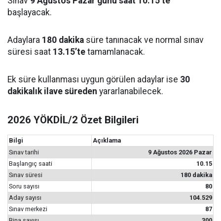
Sınav
9 Ağustos Pazar günü saat 10.15’te
başlayacak.
Adaylara
180 dakika
süre tanınacak ve normal sınav
süresi saat
13.15’te
tamamlanacak.
Ek süre kullanması uygun görülen adaylar ise
30
dakikalık ilave süreden
yararlanabilecek.
2026 YÖKDİL/2 Özet Bilgileri
Bilgi
Açıklama
Sınav tarihi
9 Ağustos 2026 Pazar
Başlangıç saati
10.15
Sınav süresi
180 dakika
Soru sayısı
80
Aday sayısı
104.529
Sınav merkezi
87
Bina sayısı
300