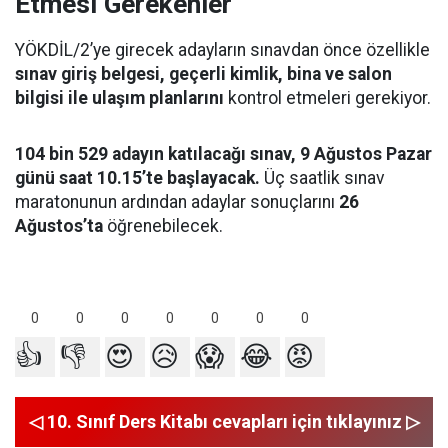
Etmesi Gerekenler
YÖKDİL/2’ye girecek adayların sınavdan önce özellikle
sınav giriş belgesi, geçerli kimlik, bina ve salon
bilgisi ile ulaşım planlarını
kontrol etmeleri gerekiyor.
104 bin 529 adayın katılacağı sınav, 9 Ağustos Pazar
günü saat 10.15’te başlayacak.
Üç saatlik sınav
maratonunun ardından adaylar sonuçlarını
26
Ağustos’ta
öğrenebilecek.
0
0
0
0
0
0
0
👍
👎
😍
😥
😱
😂
😡
◁ 10. Sınıf Ders Kitabı cevapları için tıklayınız ▷