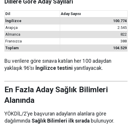
Dillere Göre Aday Sayıları
Dil
Aday Sayısı
İngilizce
100.774
Arapça
2.545
Almanca
822
Fransızca
388
Toplam
104.529
Bu verilere göre sınava katılan her 100 adaydan
yaklaşık 96’sı
İngilizce testini
yanıtlayacak.
En Fazla Aday Sağlık Bilimleri
Alanında
YÖKDİL/2’ye başvuran adayların alanlara göre
dağılımında
Sağlık Bilimleri ilk sırada
bulunuyor.