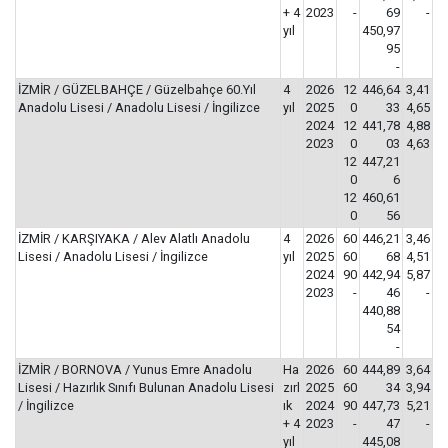
+ 4
2023
-
69
-
yıl
450,97
95
-
İZMİR / GÜZELBAHÇE / Güzelbahçe 60.Yıl
4
2026
12
446,64
3,41
Anadolu Lisesi / Anadolu Lisesi / İngilizce
yıl
2025
0
33
4,65
2024
12
441,78
4,88
2023
0
03
4,63
12
447,21
0
6
12
460,61
0
56
İZMİR / KARŞIYAKA / Alev Alatlı Anadolu
4
2026
60
446,21
3,46
Lisesi / Anadolu Lisesi / İngilizce
yıl
2025
60
68
4,51
2024
90
442,94
5,87
2023
-
46
-
440,88
54
-
İZMİR / BORNOVA / Yunus Emre Anadolu
Ha
2026
60
444,89
3,64
Lisesi / Hazırlık Sınıfı Bulunan Anadolu Lisesi
zırl
2025
60
34
3,94
/ İngilizce
ık
2024
90
447,73
5,21
+ 4
2023
-
47
-
yıl
445,08