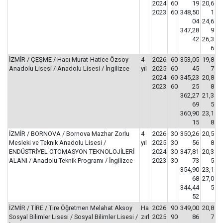
2024
60
19
20,6
2023
60
348,50
1
04
24,6
347,28
9
42
26,3
6
İZMİR / ÇEŞME / Hacı Murat-Hatice Özsoy
4
2026
60
353,05
19,8
Anadolu Lisesi / Anadolu Lisesi / İngilizce
yıl
2025
60
45
7
2024
60
345,23
20,8
2023
60
25
8
362,27
21,3
69
5
360,90
23,1
15
8
İZMİR / BORNOVA / Bornova Mazhar Zorlu
4
2026
30
350,26
20,5
Mesleki ve Teknik Anadolu Lisesi /
yıl
2025
30
56
8
ENDÜSTRİYEL OTOMASYON TEKNOLOJİLERİ
2024
30
347,81
20,3
ALANI / Anadolu Teknik Programı / İngilizce
2023
30
73
5
354,90
23,1
68
27,0
344,44
5
52
İZMİR / TİRE / Tire Öğretmen Melahat Aksoy
Ha
2026
90
349,00
20,8
Sosyal Bilimler Lisesi / Sosyal Bilimler Lisesi /
zırl
2025
90
86
7