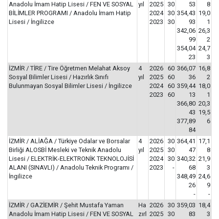
Anadolu İmam Hatip Lisesi / FEN VE SOSYAL
yıl
2025
30
53
8
BİLİMLER PROGRAMI / Anadolu İmam Hatip
2024
30
354,43
19,0
Lisesi / İngilizce
2023
30
93
1
342,06
26,3
99
2
354,04
24,7
23
3
İZMİR / TİRE / Tire Öğretmen Melahat Aksoy
4
2026
60
366,07
16,8
Sosyal Bilimler Lisesi / Hazırlık Sınıfı
yıl
2025
60
36
2
Bulunmayan Sosyal Bilimler Lisesi / İngilizce
2024
60
359,44
18,0
2023
60
13
1
366,80
20,3
43
19,5
377,89
6
84
İZMİR / ALİAĞA / Türkiye Odalar ve Borsalar
4
2026
30
364,41
17,1
Birliği ALOSBİ Mesleki ve Teknik Anadolu
yıl
2025
30
47
8
Lisesi / ELEKTRİK-ELEKTRONİK TEKNOLOJİSİ
2024
30
340,32
21,9
ALANI (SINAVLI) / Anadolu Teknik Programı /
2023
-
68
3
İngilizce
348,49
24,6
26
9
-
-
İZMİR / GAZİEMİR / Şehit Mustafa Yaman
Ha
2026
30
359,03
18,4
Anadolu İmam Hatip Lisesi / FEN VE SOSYAL
zırl
2025
30
83
3