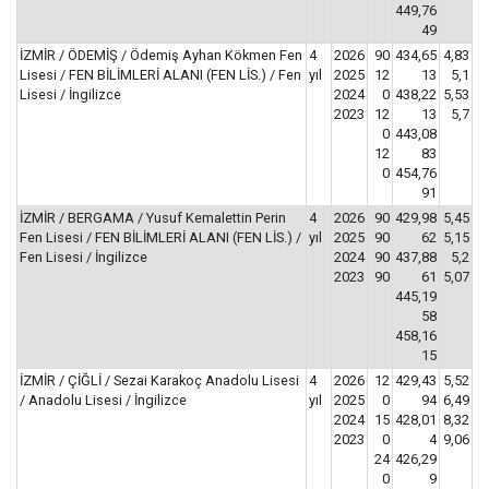
449,76
49
İZMİR / ÖDEMİŞ / Ödemiş Ayhan Kökmen Fen
4
2026
90
434,65
4,83
Lisesi / FEN BİLİMLERİ ALANI (FEN LİS.) / Fen
yıl
2025
12
13
5,1
Lisesi / İngilizce
2024
0
438,22
5,53
2023
12
13
5,7
0
443,08
12
83
0
454,76
91
İZMİR / BERGAMA / Yusuf Kemalettin Perin
4
2026
90
429,98
5,45
Fen Lisesi / FEN BİLİMLERİ ALANI (FEN LİS.) /
yıl
2025
90
62
5,15
Fen Lisesi / İngilizce
2024
90
437,88
5,2
2023
90
61
5,07
445,19
58
458,16
15
İZMİR / ÇİĞLİ / Sezai Karakoç Anadolu Lisesi
4
2026
12
429,43
5,52
/ Anadolu Lisesi / İngilizce
yıl
2025
0
94
6,49
2024
15
428,01
8,32
2023
0
4
9,06
24
426,29
0
9