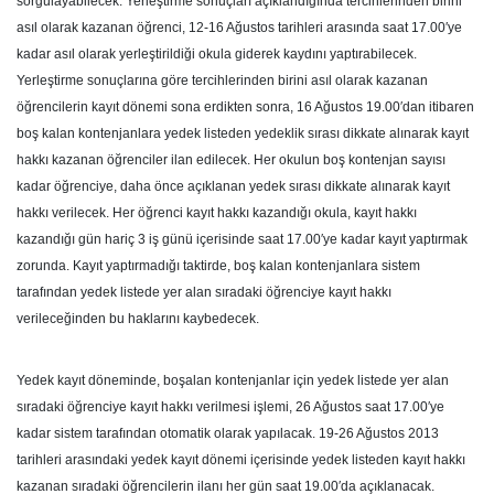
sorgulayabilecek. Yerleştirme sonuçları açıklandığında tercihlerinden birini
asıl olarak kazanan öğrenci, 12-16 Ağustos tarihleri arasında saat 17.00′ye
kadar asıl olarak yerleştirildiği okula giderek kaydını yaptırabilecek.
Yerleştirme sonuçlarına göre tercihlerinden birini asıl olarak kazanan
öğrencilerin kayıt dönemi sona erdikten sonra, 16 Ağustos 19.00′dan itibaren
boş kalan kontenjanlara yedek listeden yedeklik sırası dikkate alınarak kayıt
hakkı kazanan öğrenciler ilan edilecek. Her okulun boş kontenjan sayısı
kadar öğrenciye, daha önce açıklanan yedek sırası dikkate alınarak kayıt
hakkı verilecek. Her öğrenci kayıt hakkı kazandığı okula, kayıt hakkı
kazandığı gün hariç 3 iş günü içerisinde saat 17.00′ye kadar kayıt yaptırmak
zorunda. Kayıt yaptırmadığı taktirde, boş kalan kontenjanlara sistem
tarafından yedek listede yer alan sıradaki öğrenciye kayıt hakkı
verileceğinden bu haklarını kaybedecek.
Yedek kayıt döneminde, boşalan kontenjanlar için yedek listede yer alan
sıradaki öğrenciye kayıt hakkı verilmesi işlemi, 26 Ağustos saat 17.00′ye
kadar sistem tarafından otomatik olarak yapılacak. 19-26 Ağustos 2013
tarihleri arasındaki yedek kayıt dönemi içerisinde yedek listeden kayıt hakkı
kazanan sıradaki öğrencilerin ilanı her gün saat 19.00′da açıklanacak.