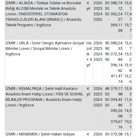
İZMİR / ALİAĞA / Türkiye Odalar ve Borsalar
4
2026
30
380,74
13,6
Birliği ALOSBİ Mesleki ve Teknik Anadolu
yıl
2025
30
12
1
Lisesi / ENDÜSTRİYEL OTOMASYON
2024
30
362,24
17,4
TEKNOLOJİLERİ ALANI (SINAVLI) / Anadolu
2023
-
27
7
Teknik Programı / İngilizce
369,11
19,7
38
7
-
-
İZMİR / URLA / İzmir Cengiz Aytmatov Sosyal
Ha
2026
90
380,24
13,6
Bilimler Lisesi / Sosyal Bilimler Lisesi /
zırl
2025
90
35
7
İngilizce
ık
2024
90
372,54
15,5
+ 4
2023
90
84
2
yıl
396,14
13,9
62
8
411,47
13,2
14
6
İZMİR / KEMALPAŞA / Şehit Halil Kantarcı
4
2026
48
379,17
13,9
Anadolu İmam Hatip Lisesi / FEN VE SOSYAL
yıl
2025
30
98
5
BİLİMLER PROGRAMI / Anadolu İmam Hatip
2024
30
394,43
11,6
Lisesi / İngilizce
2023
30
86
7
393,26
14,5
68
7
379,67
19,2
16
1
İZMİR / MENEMEN / Şehit Hakan Gülşen
4
2026
30
373,58
15,1