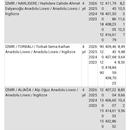
İZMİR / NARLIDERE / Narlıdere Cahide-Ahmet
4
2026
12
411,79
8,2
Dalyanoğlu Anadolu Lisesi / Anadolu Lisesi /
yıl
2025
0
45
10,5
İngilizce
2024
18
401,30
3
2023
0
86
11,6
18
408,23
1
0
03
12,3
12
416,61
7
0
79
İZMİR / TORBALI / Torbalı Sema Karhan
4
2026
90
409,46
8,49
Anadolu Lisesi / Anadolu Lisesi / İngilizce
yıl
2025
12
43
9,48
2024
0
407,68
9,64
2023
12
4
8,53
0
418,84
90
59
438,70
23
İZMİR / ALİAĞA / Alp Oğuz Anadolu Lisesi /
4
2026
12
407,22
8,85
Anadolu Lisesi / İngilizce
yıl
2025
0
04
9,66
2024
15
406,60
10,4
2023
0
07
2
15
414,61
9,56
0
33
15
432,86
0
32