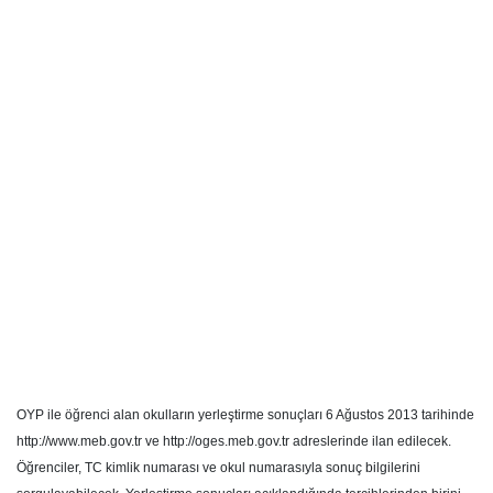
OYP ile öğrenci alan okulların yerleştirme sonuçları 6 Ağustos 2013 tarihinde
http://www.meb.gov.tr ve http://oges.meb.gov.tr adreslerinde ilan edilecek.
Öğrenciler, TC kimlik numarası ve okul numarasıyla sonuç bilgilerini