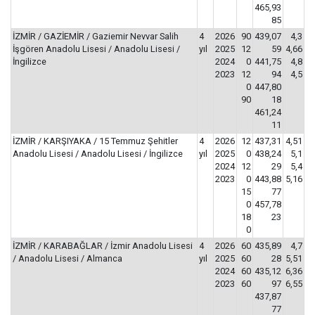
465,93
85
İZMİR / GAZİEMİR / Gaziemir Nevvar Salih
4
2026
90
439,07
4,3
İşgören Anadolu Lisesi / Anadolu Lisesi /
yıl
2025
12
59
4,66
İngilizce
2024
0
441,75
4,8
2023
12
94
4,5
0
447,80
90
18
461,24
11
İZMİR / KARŞIYAKA / 15 Temmuz Şehitler
4
2026
12
437,31
4,51
Anadolu Lisesi / Anadolu Lisesi / İngilizce
yıl
2025
0
438,24
5,1
2024
12
29
5,4
2023
0
443,88
5,16
15
77
0
457,78
18
23
0
İZMİR / KARABAĞLAR / İzmir Anadolu Lisesi
4
2026
60
435,89
4,7
/ Anadolu Lisesi / Almanca
yıl
2025
60
28
5,51
2024
60
435,12
6,36
2023
60
97
6,55
437,87
77