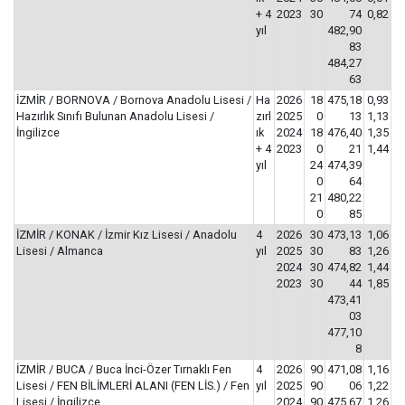
+ 4
2023
30
74
0,82
yıl
482,90
83
484,27
63
İZMİR / BORNOVA / Bornova Anadolu Lisesi /
Ha
2026
18
475,18
0,93
Hazırlık Sınıfı Bulunan Anadolu Lisesi /
zırl
2025
0
13
1,13
İngilizce
ık
2024
18
476,40
1,35
+ 4
2023
0
21
1,44
yıl
24
474,39
0
64
21
480,22
0
85
İZMİR / KONAK / İzmir Kız Lisesi / Anadolu
4
2026
30
473,13
1,06
Lisesi / Almanca
yıl
2025
30
83
1,26
2024
30
474,82
1,44
2023
30
44
1,85
473,41
03
477,10
8
İZMİR / BUCA / Buca İnci-Özer Tırnaklı Fen
4
2026
90
471,08
1,16
Lisesi / FEN BİLİMLERİ ALANI (FEN LİS.) / Fen
yıl
2025
90
06
1,22
Lisesi / İngilizce
2024
90
475,67
1,26