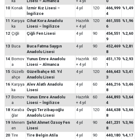
ka
Lisesi – Almanca
+ 4 yıl
0
10
Konak
İzmir Kız Lisesi –
4 yıl
120
466,999
%1,49
İngilizce
4
11
Karşıya
Cihat Kora Anadolu
Hazırlık
120
461,555
%1,96
ka
Lisesi – İngilizce
+ 4 yıl
6
12
Çiğli
Çiğli Fen Lisesi
4 yıl
90
454,551
%2,60
9
13
Buca
Buca Fatma Saygın
4 yıl
90
452,469
%2,81
Anadolu Lisesi
8
14
Bornov
Yunus Emre Anadolu
Hazırlık
60
451,170
%2,93
a
Lisesi – Almanca
+ 4 yıl
1
15
Güzelb
Güzelbahçe 60. Yıl
4 yıl
120
446,643
%3,41
ahçe
Anadolu Lisesi
3
16
Karşıya
Alev Alatlı Anadolu
4 yıl
60
446,216
%3,46
ka
Lisesi
8
17
Bornov
Yunus Emre Anadolu
Hazırlık
60
444,893
%3,64
a
Lisesi – İngilizce
+ 4 yıl
4
18
Karaba
Övgü Terzibaşıoğlu
4 yıl
120
444,638
%3,66
ğlar
Anadolu Lisesi
8
19
Menem
Şehit Ahmet Özsoy Fen
4 yıl
90
441,231
%3,96
en
Lisesi
8
20
Tire
Tire Belgin Atila
4 yıl
90
440,180
%4,17