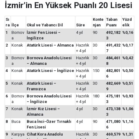
İzmir’in En Yüksek Puanlı 20 Lisesi
Sı
Konte
Taban
Yüzd
ra
İlçe
Okul ve Yabancı Dil
Süre
njan
Puanı
elik
1
Bornov
İzmir Fen Lisesi –
4 yıl
90
492,182
%0,16
a
İngilizce
3
2
Konak
Atatürk Lisesi – Almanca
Hazırlık
30
491,432
%0,17
+ 4 yıl
7
3
Bornov
Bornova Anadolu Lisesi
Hazırlık
30
484,461
%0,42
a
– Almanca
+ 4 yıl
8
4
Konak
Atatürk Lisesi – İngilizce
Hazırlık
150
482,801
%0,50
+ 4 yıl
6
5
Konak
Atatürk Lisesi –
Hazırlık
30
482,669
%0,51
Fransızca
+ 4 yıl
9
6
Bornov
Bornova Anadolu Lisesi
Hazırlık
180
475,181
%0,93
a
– İngilizce
+ 4 yıl
3
7
Konak
İzmir Kız Lisesi –
4 yıl
30
473,138
%1,06
Almanca
3
8
Buca
Buca İnci-Özer Tırnaklı
4 yıl
90
471,080
%1,16
Fen Lisesi
6
9
Karşıya
Cihat Kora Anadolu
Hazırlık
30
469,579
%1,31