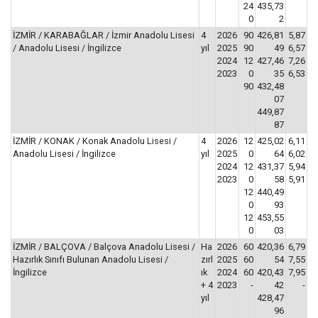
24
435,73
0
2
İZMİR / KARABAĞLAR / İzmir Anadolu Lisesi
4
2026
90
426,81
5,87
/ Anadolu Lisesi / İngilizce
yıl
2025
90
49
6,57
2024
12
427,46
7,26
2023
0
35
6,53
90
432,48
07
449,87
87
İZMİR / KONAK / Konak Anadolu Lisesi /
4
2026
12
425,02
6,11
Anadolu Lisesi / İngilizce
yıl
2025
0
64
6,02
2024
12
431,37
5,94
2023
0
58
5,91
12
440,49
0
93
12
453,55
0
03
İZMİR / BALÇOVA / Balçova Anadolu Lisesi /
Ha
2026
60
420,36
6,79
Hazırlık Sınıfı Bulunan Anadolu Lisesi /
zırl
2025
60
54
7,55
İngilizce
ık
2024
60
420,43
7,95
+ 4
2023
-
42
-
yıl
428,47
96