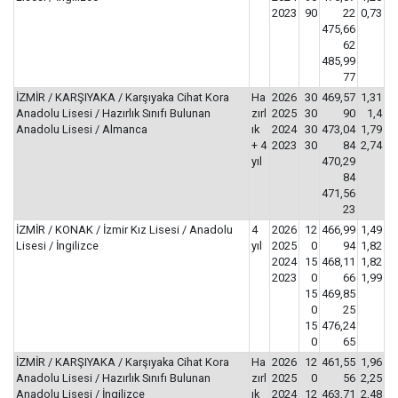
2023
90
22
0,73
475,66
62
485,99
77
İZMİR / KARŞIYAKA / Karşıyaka Cihat Kora
Ha
2026
30
469,57
1,31
Anadolu Lisesi / Hazırlık Sınıfı Bulunan
zırl
2025
30
90
1,4
Anadolu Lisesi / Almanca
ık
2024
30
473,04
1,79
+ 4
2023
30
84
2,74
yıl
470,29
84
471,56
23
İZMİR / KONAK / İzmir Kız Lisesi / Anadolu
4
2026
12
466,99
1,49
Lisesi / İngilizce
yıl
2025
0
94
1,82
2024
15
468,11
1,82
2023
0
66
1,99
15
469,85
0
25
15
476,24
0
65
İZMİR / KARŞIYAKA / Karşıyaka Cihat Kora
Ha
2026
12
461,55
1,96
Anadolu Lisesi / Hazırlık Sınıfı Bulunan
zırl
2025
0
56
2,25
Anadolu Lisesi / İngilizce
ık
2024
12
463,71
2,48