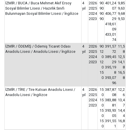
İZMİR / BUCA / Buca Mehmet Akif Ersoy
4
2026
90
401,24
9,85
Sosyal Bilimler Lisesi / Hazırlık Sınıfı
yıl
2025
90
07
9,63
Bulunmayan Sosyal Bilimler Lisesi / İngilizce
2024
90
406,77
9,68
2023
90
29
9,53
418,61
09
433,01
74
İZMİR / ÖDEMİŞ / Ödemiş Ticaret Odası
4
2026
90
391,57
11,5
Anadolu Lisesi / Anadolu Lisesi / İngilizce
yıl
2025
12
72
8
2024
0
389,45
12,5
2023
12
29
14,1
0
395,19
8
15
8
16,5
0
393,07
8
96
İZMİR / TİRE / Tire Kutsan Anadolu Lisesi /
4
2026
15
387,87
12,2
Anadolu Lisesi / İngilizce
yıl
2025
0
08
6
2024
15
383,88
13,4
2023
0
81
7
15
393,93
14,4
0
05
4
15
391,55
16,8
0
1
7