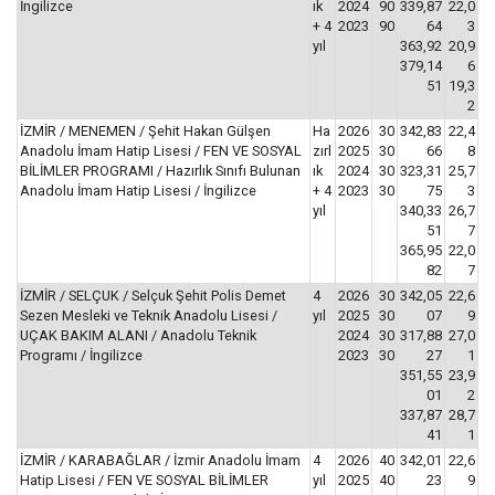
İngilizce
ık
2024
90
339,87
22,0
+ 4
2023
90
64
3
yıl
363,92
20,9
379,14
6
51
19,3
2
İZMİR / MENEMEN / Şehit Hakan Gülşen
Ha
2026
30
342,83
22,4
Anadolu İmam Hatip Lisesi / FEN VE SOSYAL
zırl
2025
30
66
8
BİLİMLER PROGRAMI / Hazırlık Sınıfı Bulunan
ık
2024
30
323,31
25,7
Anadolu İmam Hatip Lisesi / İngilizce
+ 4
2023
30
75
3
yıl
340,33
26,7
51
7
365,95
22,0
82
7
İZMİR / SELÇUK / Selçuk Şehit Polis Demet
4
2026
30
342,05
22,6
Sezen Mesleki ve Teknik Anadolu Lisesi /
yıl
2025
30
07
9
UÇAK BAKIM ALANI / Anadolu Teknik
2024
30
317,88
27,0
Programı / İngilizce
2023
30
27
1
351,55
23,9
01
2
337,87
28,7
41
1
İZMİR / KARABAĞLAR / İzmir Anadolu İmam
4
2026
40
342,01
22,6
Hatip Lisesi / FEN VE SOSYAL BİLİMLER
yıl
2025
40
23
9