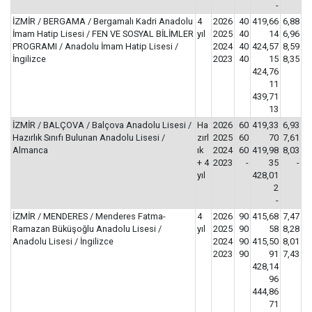
-
İZMİR / BERGAMA / Bergamalı Kadri Anadolu
4
2026
40
419,66
6,88
İmam Hatip Lisesi / FEN VE SOSYAL BİLİMLER
yıl
2025
40
14
6,96
PROGRAMI / Anadolu İmam Hatip Lisesi /
2024
40
424,57
8,59
İngilizce
2023
40
15
8,35
424,76
11
439,71
13
İZMİR / BALÇOVA / Balçova Anadolu Lisesi /
Ha
2026
60
419,33
6,93
Hazırlık Sınıfı Bulunan Anadolu Lisesi /
zırl
2025
60
70
7,61
Almanca
ık
2024
60
419,98
8,03
+ 4
2023
-
35
-
yıl
428,01
2
-
İZMİR / MENDERES / Menderes Fatma-
4
2026
90
415,68
7,47
Ramazan Büküşoğlu Anadolu Lisesi /
yıl
2025
90
58
8,28
Anadolu Lisesi / İngilizce
2024
90
415,50
8,01
2023
90
91
7,43
428,14
96
444,86
71