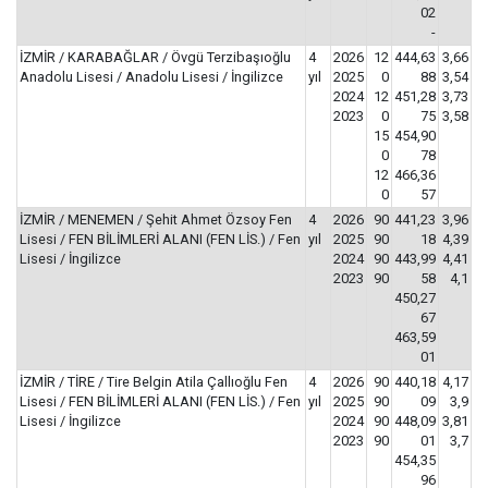
02
-
İZMİR / KARABAĞLAR / Övgü Terzibaşıoğlu
4
2026
12
444,63
3,66
Anadolu Lisesi / Anadolu Lisesi / İngilizce
yıl
2025
0
88
3,54
2024
12
451,28
3,73
2023
0
75
3,58
15
454,90
0
78
12
466,36
0
57
İZMİR / MENEMEN / Şehit Ahmet Özsoy Fen
4
2026
90
441,23
3,96
Lisesi / FEN BİLİMLERİ ALANI (FEN LİS.) / Fen
yıl
2025
90
18
4,39
Lisesi / İngilizce
2024
90
443,99
4,41
2023
90
58
4,1
450,27
67
463,59
01
İZMİR / TİRE / Tire Belgin Atila Çallıoğlu Fen
4
2026
90
440,18
4,17
Lisesi / FEN BİLİMLERİ ALANI (FEN LİS.) / Fen
yıl
2025
90
09
3,9
Lisesi / İngilizce
2024
90
448,09
3,81
2023
90
01
3,7
454,35
96