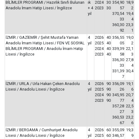
BİLİMLER PROGRAMI / Hazırlık Sınıfı Bulunan
ık
2024
30
354,90
18,9
Anadolu İmam Hatip Lisesi / İngilizce
+ 4
2023
30
57
2
yıl
370,54
19,4
33
4
360,30
23,3
92
1
İZMİR / GAZİEMİR / Şehit Mustafa Yaman
4
2026
40
356,55
19,0
Anadolu İmam Hatip Lisesi / FEN VE SOSYAL
yıl
2025
40
05
2
BİLİMLER PROGRAMI / Anadolu İmam Hatip
2024
40
339,39
22,1
Lisesi / İngilizce
2023
40
58
3
336,30
27,8
33
4
331,39
30,4
7
İZMİR / URLA / Urla Hakan Çeken Anadolu
4
2026
90
356,09
19,1
Lisesi / Anadolu Lisesi / İngilizce
yıl
2025
90
26
6
2024
90
345,95
20,7
2023
90
77
4
357,28
22,5
27
3
360,53
23,2
67
6
İZMİR / BERGAMA / Cumhuriyet Anadolu
4
2026
60
355,09
19,3
Lisesi / Anadolu Lisesi / İngilizce
yıl
2025
60
346,57
9