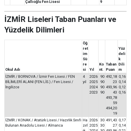
Çallıoğlu Fen Lisesi
9
İZMİR Liseleri Taban Puanları ve
Yüzdelik Dilimleri
Öğ
ret
Yüz
im
deli
Sü
k
re
Ko
Taban
Dili
Okul Adı
si
Yıl
nt.
Puan
m
İZMİR / BORNOVA / İzmir Fen Lisesi / FEN
4
2026
90
492,18
0,16
BİLİMLERİ ALANI (FEN LİS.) / Fen Lisesi /
yıl
2025
90
23
0,14
İngilizce
2024
90
493,96
0,12
2023
90
43
0,16
493,78
59
494,20
19
İZMİR / KONAK / Atatürk Lisesi / Hazırlık Sınıfı
Ha
2026
30
491,43
0,17
Bulunan Anadolu Lisesi / Almanca
zırl
2025
30
27
0,14
ık
2024
30
493,96
0,21