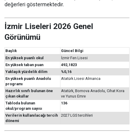
değerleri göstermektedir.
İzmir Liseleri 2026 Genel
Görünümü
Başlık
Güncel Bilgi
En yüksek puanlı okul
İzmir Fen Lisesi
En yüksek taban puan
492,1823
Yaklaşık yüzdelik dilim
%0,16
En yüksek puanlı Anadolu
Atatürk Lisesi Almanca
programı
Hazırlık sınıfı bulunan öne
Atatürk, Bornova Anadolu, Cihat Kora
çıkan okullar
ve Yunus Emre
Tabloda bulunan
136
okul/program sayısı
Verilerin kullanılacağı tercih
2027 LGS tercihleri
dönemi