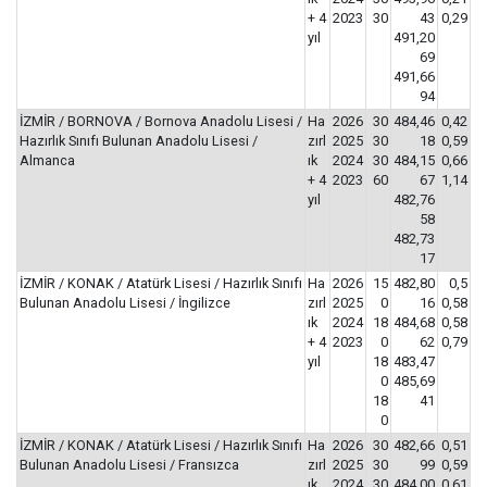
+ 4
2023
30
43
0,29
yıl
491,20
69
491,66
94
İZMİR / BORNOVA / Bornova Anadolu Lisesi /
Ha
2026
30
484,46
0,42
Hazırlık Sınıfı Bulunan Anadolu Lisesi /
zırl
2025
30
18
0,59
Almanca
ık
2024
30
484,15
0,66
+ 4
2023
60
67
1,14
yıl
482,76
58
482,73
17
İZMİR / KONAK / Atatürk Lisesi / Hazırlık Sınıfı
Ha
2026
15
482,80
0,5
Bulunan Anadolu Lisesi / İngilizce
zırl
2025
0
16
0,58
ık
2024
18
484,68
0,58
+ 4
2023
0
62
0,79
yıl
18
483,47
0
485,69
18
41
0
İZMİR / KONAK / Atatürk Lisesi / Hazırlık Sınıfı
Ha
2026
30
482,66
0,51
Bulunan Anadolu Lisesi / Fransızca
zırl
2025
30
99
0,59
ık
2024
30
484,00
0,61