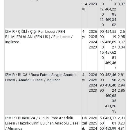
+ 4
2023
0
3
3,07
yıl
12
464,22
0
95
12
469,34
0
02
İZMİR / ÇİĞLİ / Çiğli Fen Lisesi / FEN
4
2026
90
454,55
2,6
BİLİMLERİ ALANI (FEN LİS.) / Fen Lisesi /
yıl
2025
90
19
2,95
İngilizce
2024
15
456,69
3,37
2023
0
27
3,04
15
457,62
0
81
469,46
7
İZMİR / BUCA / Buca Fatma Saygın Anadolu
4
2026
90
452,46
2,81
Lisesi / Anadolu Lisesi / İngilizce
yıl
2025
90
98
2,76
2024
90
458,40
2,94
2023
90
24
2,85
460,65
35
471,26
15
İZMİR / BORNOVA / Yunus Emre Anadolu
Ha
2026
60
451,17
2,93
Lisesi / Hazırlık Sınıfı Bulunan Anadolu Lisesi
zırl
2025
60
01
3,23
/ Almanca
ık
2024
60
453,99
4,31