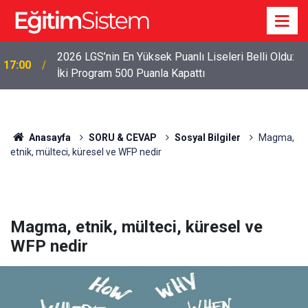
2026 LGS İlk Yerleştirme Verileri Açıklandı: Sınavla
12:45
Alan Liseler Yüzde 95,76 Doldu
Anasayfa
SORU & CEVAP
Sosyal Bilgiler
Magma,
etnik, mülteci, küresel ve WFP nedir
Magma, etnik, mülteci, küresel ve
WFP nedir