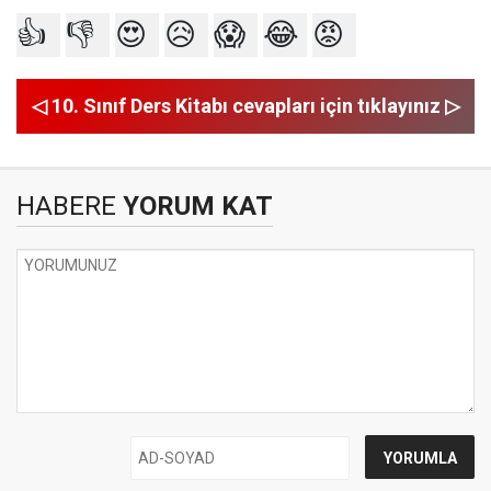
👍
👎
😍
😥
😱
😂
😡
◁ 10. Sınıf Ders Kitabı cevapları için tıklayınız ▷
HABERE
YORUM KAT