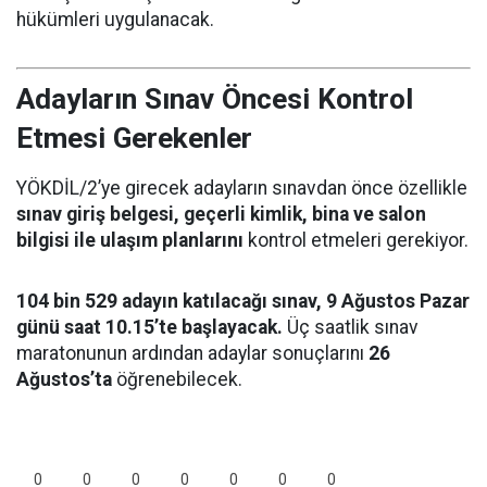
hükümleri uygulanacak.
Adayların Sınav Öncesi Kontrol
Etmesi Gerekenler
YÖKDİL/2’ye girecek adayların sınavdan önce özellikle
sınav giriş belgesi, geçerli kimlik, bina ve salon
bilgisi ile ulaşım planlarını
kontrol etmeleri gerekiyor.
104 bin 529 adayın katılacağı sınav, 9 Ağustos Pazar
günü saat 10.15’te başlayacak.
Üç saatlik sınav
maratonunun ardından adaylar sonuçlarını
26
Ağustos’ta
öğrenebilecek.
0
0
0
0
0
0
0