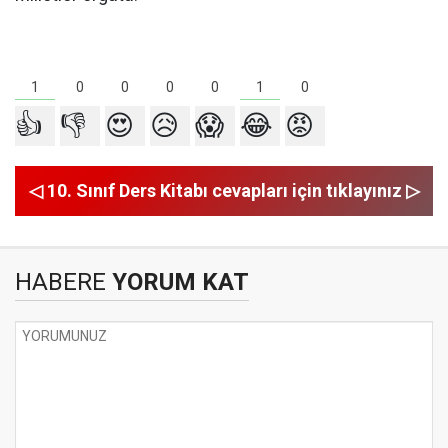
1
1
0
0
0
0
0
👍
👎
😍
😥
😱
😂
😡
◁ 10. Sınıf Ders Kitabı cevapları için tıklayınız ▷
HABERE
YORUM KAT