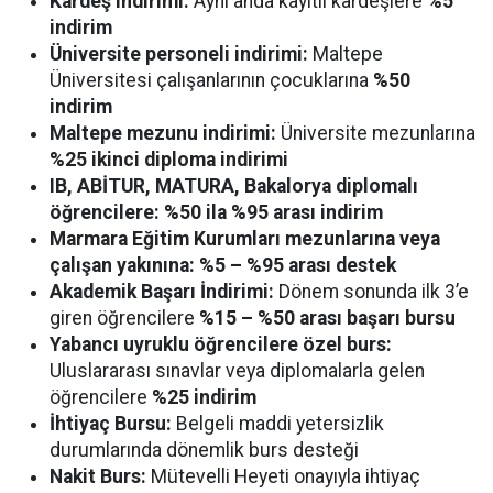
Kardeş indirimi:
Aynı anda kayıtlı kardeşlere
%5
indirim
Üniversite personeli indirimi:
Maltepe
Üniversitesi çalışanlarının çocuklarına
%50
indirim
Maltepe mezunu indirimi:
Üniversite mezunlarına
%25 ikinci diploma indirimi
IB, ABİTUR, MATURA, Bakalorya diplomalı
öğrencilere:
%50 ila %95 arası indirim
Marmara Eğitim Kurumları mezunlarına veya
çalışan yakınına:
%5 – %95 arası destek
Akademik Başarı İndirimi:
Dönem sonunda ilk 3’e
giren öğrencilere
%15 – %50 arası başarı bursu
Yabancı uyruklu öğrencilere özel burs:
Uluslararası sınavlar veya diplomalarla gelen
öğrencilere
%25 indirim
İhtiyaç Bursu:
Belgeli maddi yetersizlik
durumlarında dönemlik burs desteği
Nakit Burs:
Mütevelli Heyeti onayıyla ihtiyaç