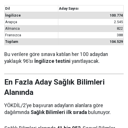
Dil
Aday Sayısı
İngilizce
100.774
Arapça
2.545
Almanca
822
Fransızca
388
Toplam
104.529
Bu verilere göre sınava katılan her 100 adaydan
yaklaşık 96’sı
İngilizce testini
yanıtlayacak.
En Fazla Aday Sağlık Bilimleri
Alanında
YÖKDİL/2’ye başvuran adayların alanlara göre
dağılımında
Sağlık Bilimleri ilk sırada
bulunuyor.