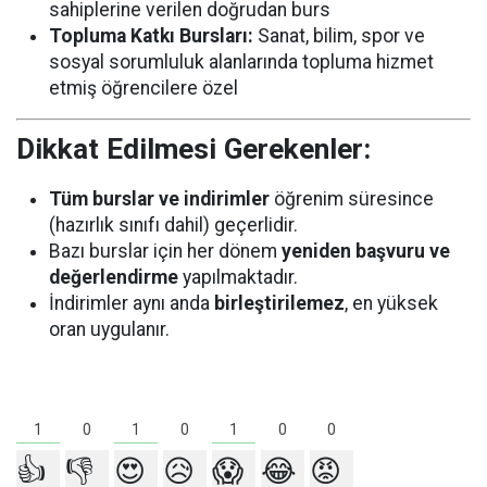
sahiplerine verilen doğrudan burs
Topluma Katkı Bursları:
Sanat, bilim, spor ve
sosyal sorumluluk alanlarında topluma hizmet
etmiş öğrencilere özel
Dikkat Edilmesi Gerekenler:
Tüm burslar ve indirimler
öğrenim süresince
(hazırlık sınıfı dahil) geçerlidir.
Bazı burslar için her dönem
yeniden başvuru ve
değerlendirme
yapılmaktadır.
İndirimler aynı anda
birleştirilemez
, en yüksek
oran uygulanır.
1
1
1
0
0
0
0
👍
👎
😍
😥
😱
😂
😡