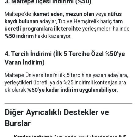
3. Maltepe İlçesi İndirimi (%50)
Maltepe'de
ikamet eden, mezun olan
veya
nüfus
kaydı bulunan
adaylar, Tıp ve Hemşirelik hariç
tam
ücretli programlara ilk tercihte
yerleşmeleri halinde
%50 indirim
hakkı kazanıyor.
4. Tercih İndirimi (İlk 5 Tercihe Özel %50’ye
Varan İndirim)
Maltepe Üniversitesi’ni ilk 5 tercihine yazan adaylara,
yerleştikleri ücretli ya da %25 indirimli kontenjanlara
ek olarak
%50’ye kadar indirim uygulanabiliyor
.
Diğer Ayrıcalıklı Destekler ve
Burslar