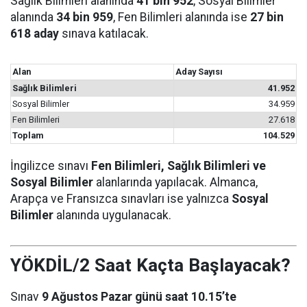
Sağlık Bilimleri alanında
41 bin 952
, Sosyal Bilimler
alanında
34 bin 959
, Fen Bilimleri alanında ise
27 bin
618 aday
sınava katılacak.
Alan
Aday Sayısı
Sağlık Bilimleri
41.952
Sosyal Bilimler
34.959
Fen Bilimleri
27.618
Toplam
104.529
İngilizce sınavı
Fen Bilimleri, Sağlık Bilimleri ve
Sosyal Bilimler
alanlarında yapılacak. Almanca,
Arapça ve Fransızca sınavları ise yalnızca
Sosyal
Bilimler
alanında uygulanacak.
YÖKDİL/2 Saat Kaçta Başlayacak?
Sınav
9 Ağustos Pazar günü saat 10.15’te