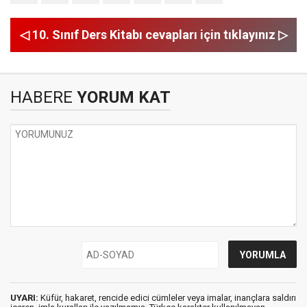
◁ 10. Sınıf Ders Kitabı cevapları için tıklayınız ▷
HABERE
YORUM KAT
UYARI:
Küfür, hakaret, rencide edici cümleler veya imalar, inançlara saldırı