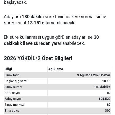
başlayacak.
Adaylara
180 dakika
süre tanınacak ve normal sınav
süresi saat
13.15’te
tamamlanacak.
Ek süre kullanması uygun görülen adaylar ise
30
dakikalık ilave süreden
yararlanabilecek.
2026 YÖKDİL/2 Özet Bilgileri
Bilgi
Açıklama
Sınav tarihi
9 Ağustos 2026 Pazar
Başlangıç saati
10.15
Sınav süresi
180 dakika
Soru sayısı
80
Aday sayısı
104.529
Sınav merkezi
87
Bina sayısı
300