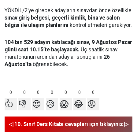
YÖKDİL/2’ye girecek adayların sınavdan önce özellikle
sınav giriş belgesi, geçerli kimlik, bina ve salon
bilgisi ile ulaşım planlarını
kontrol etmeleri gerekiyor.
104 bin 529 adayın katılacağı sınav, 9 Ağustos Pazar
günü saat 10.15’te başlayacak.
Üç saatlik sınav
maratonunun ardından adaylar sonuçlarını
26
Ağustos’ta
öğrenebilecek.
0
0
0
0
0
0
0
👍
👎
😍
😥
😱
😂
😡
◁ 10. Sınıf Ders Kitabı cevapları için tıklayınız ▷