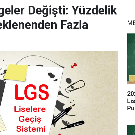
eler Değişti: Yüzdelik
eklenenden Fazla
M
20
Li
Pu