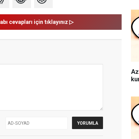
abı cevapları için tıklayınız ▷
Az
ku