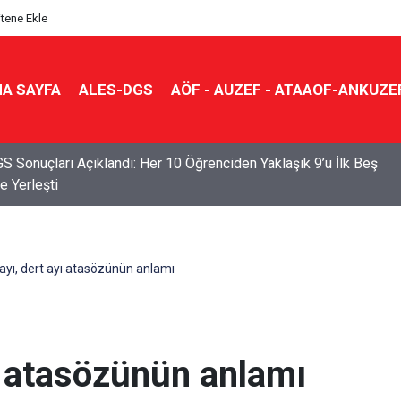
itene Ekle
A SAYFA
ALES-DGS
AÖF - AUZEF - ATAAOF-ANKUZE
Sizi İlgi ve Yeteneklerinize Göre Hangi Eğitim Faaliyetlerine
iriyor?
ayı, dert ayı atasözünün anlamı
ı atasözünün anlamı