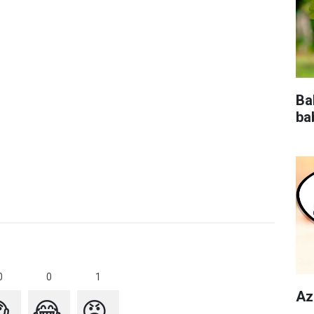
Ba
ba
1
0
0
Az

😂
😡