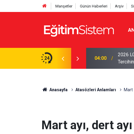
Manşetler
Günün Haberleri
Arşiv
S
AN
er 10 Öğrenciden Yaklaşık 9’u İlk Beş
Aileniz 
24
01:00
Yönlend
Anasayfa
Atasözleri Anlamları
Mart 
Mart ayı, dert ay