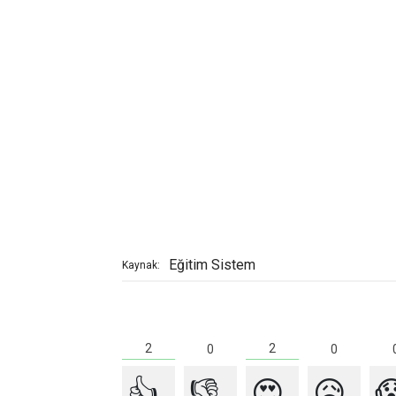
Eğitim Sistem
Kaynak:
2
2
0
0
👍
👎
😍
😥
