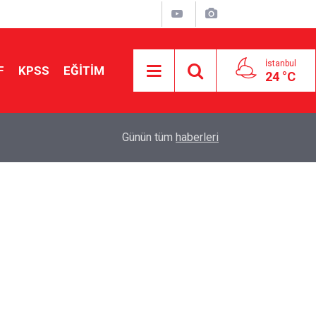
İstanbul
F
KPSS
EĞİTİM
24 °C
MEB Özel Okullarda Ücretsiz Okuma Takvimini Y
16:15
Günün tüm
haberleri
Ağustos’ta