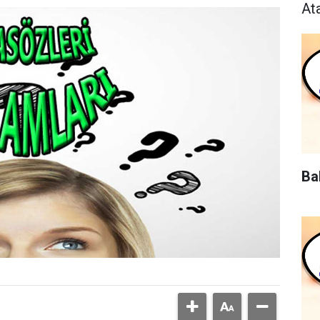
At
Ba