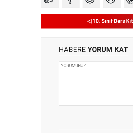
◁ 10. Sınıf Ders Kit
HABERE
YORUM KAT