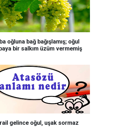
ba oğluna bağ bağışlamış; oğul
baya bir salkım üzüm vermemiş
rail gelince oğul, uşak sormaz