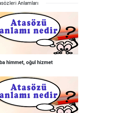
asözleri Anlamları
ba himmet, oğul hizmet