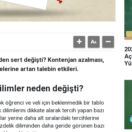
20
Aç
den sert değişti? Kontenjan azalması,
Yü
elerine artan talebin etkileri.
limler neden değişti?
k öğrenci ve veli için beklenmedik bir tablo
k dilimlerini dikkate alarak tercih yapan bazı
lar yerine daha alt sıralardaki tercihlerine
yüzdelik diliminden daha geride görünen bazı