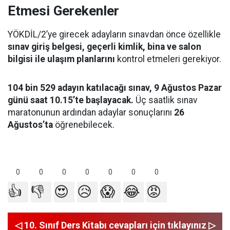
Etmesi Gerekenler
YÖKDİL/2’ye girecek adayların sınavdan önce özellikle
sınav giriş belgesi, geçerli kimlik, bina ve salon
bilgisi ile ulaşım planlarını
kontrol etmeleri gerekiyor.
104 bin 529 adayın katılacağı sınav, 9 Ağustos Pazar
günü saat 10.15’te başlayacak.
Üç saatlik sınav
maratonunun ardından adaylar sonuçlarını
26
Ağustos’ta
öğrenebilecek.
0
0
0
0
0
0
0
👍
👎
😍
😥
😱
😂
😡
◁ 10. Sınıf Ders Kitabı cevapları için tıklayınız ▷