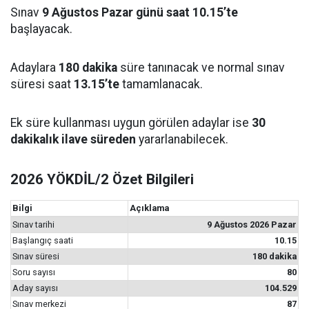
Sınav
9 Ağustos Pazar günü saat 10.15’te
başlayacak.
Adaylara
180 dakika
süre tanınacak ve normal sınav
süresi saat
13.15’te
tamamlanacak.
Ek süre kullanması uygun görülen adaylar ise
30
dakikalık ilave süreden
yararlanabilecek.
2026 YÖKDİL/2 Özet Bilgileri
Bilgi
Açıklama
Sınav tarihi
9 Ağustos 2026 Pazar
Başlangıç saati
10.15
Sınav süresi
180 dakika
Soru sayısı
80
Aday sayısı
104.529
Sınav merkezi
87