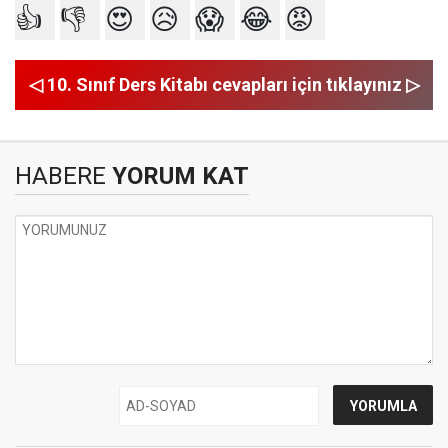
👍
👎
😍
😥
😱
😂
😡
◁ 10. Sınıf Ders Kitabı cevapları için tıklayınız ▷
HABERE
YORUM KAT