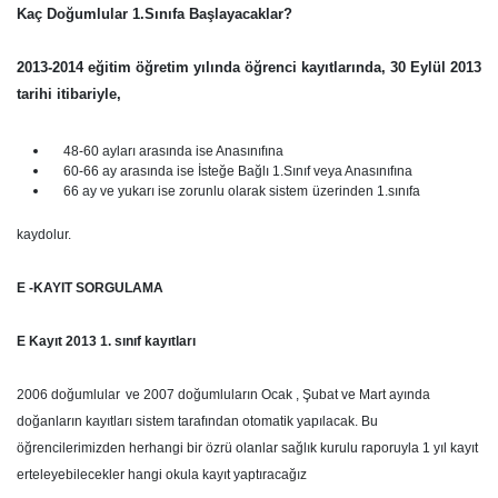
Kaç Doğumlular 1.Sınıfa Başlayacaklar?
2013-2014 eğitim öğretim yılında öğrenci kayıtlarında, 30 Eylül 2013
tarihi itibariyle,
48-60 ayları arasında ise Anasınıfına
60-66 ay arasında ise İsteğe Bağlı 1.Sınıf veya Anasınıfına
66 ay ve yukarı ise zorunlu olarak sistem
üzerinden 1.sınıfa
kaydolur.
E -KAYIT SORGULAMA
E Kayıt 2013 1. sınıf kayıtları
2006 doğumlular
ve 2007 doğumluların Ocak , Şubat ve Mart ayında
doğanların kayıtları sistem tarafından otomatik yapılacak. Bu
öğrencilerimizden herhangi bir özrü olanlar sağlık kurulu raporuyla 1 yıl kayıt
erteleyebilecekler hangi okula kayıt yaptıracağız