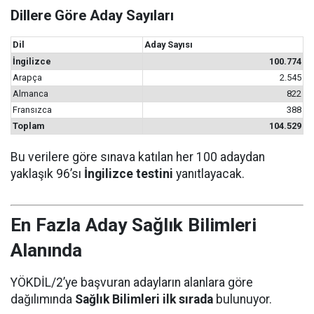
Dillere Göre Aday Sayıları
Dil
Aday Sayısı
İngilizce
100.774
Arapça
2.545
Almanca
822
Fransızca
388
Toplam
104.529
Bu verilere göre sınava katılan her 100 adaydan
yaklaşık 96’sı
İngilizce testini
yanıtlayacak.
En Fazla Aday Sağlık Bilimleri
Alanında
YÖKDİL/2’ye başvuran adayların alanlara göre
dağılımında
Sağlık Bilimleri ilk sırada
bulunuyor.