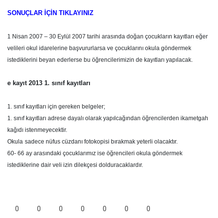
SONUÇLAR İÇİN TIKLAYINIZ
1 Nisan 2007 – 30 Eylül 2007 tarihi arasında doğan çocukların kayıtları eğer
velileri okul idarelerine başvururlarsa ve çocuklarını okula göndermek
istediklerini beyan ederlerse bu öğrencilerimizin de kayıtları yapılacak.
e kayıt 2013 1. sınıf kayıtları
1. sınıf kayıtları için gereken belgeler;
1. sınıf kayıtları adrese dayalı olarak yapılcağından öğrencilerden ikametgah
kağıdı istenmeyecektir.
Okula
sadece
nüfus cüzdanı fotokopisi bırakmak yeterli olacaktır.
60- 66 ay arasındaki çocuklarımız ise öğrencileri okula göndermek
istediklerine dair veli izin dilekçesi dolduracaklardır.
0
0
0
0
0
0
0