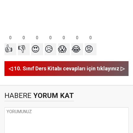
0
0
0
0
0
0
0
👍
👎
😍
😥
😱
😂
😡
◁ 10. Sınıf Ders Kitabı cevapları için tıklayınız ▷
HABERE
YORUM KAT