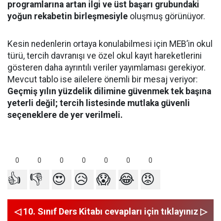
programlarına artan ilgi ve üst başarı grubundaki
yoğun rekabetin birleşmesiyle
oluşmuş görünüyor.
Kesin nedenlerin ortaya konulabilmesi için MEB’in okul
türü, tercih davranışı ve özel okul kayıt hareketlerini
gösteren daha ayrıntılı veriler yayımlaması gerekiyor.
Mevcut tablo ise ailelere önemli bir mesaj veriyor:
Geçmiş yılın yüzdelik dilimine güvenmek tek başına
yeterli değil; tercih listesinde mutlaka güvenli
seçeneklere de yer verilmeli.
0
0
0
0
0
0
0
👍
👎
😍
😥
😱
😂
😡
◁ 10. Sınıf Ders Kitabı cevapları için tıklayınız ▷