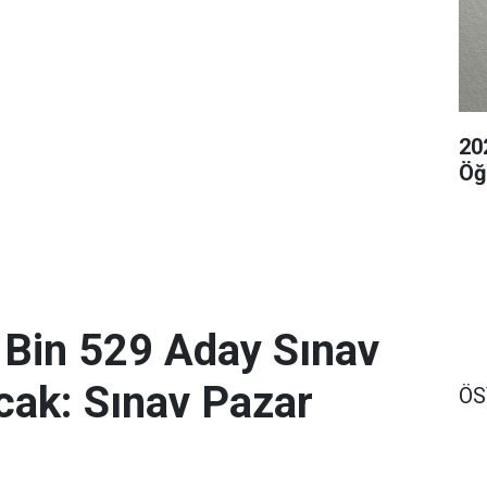
20
Öğ
 Bin 529 Aday Sınav
ak: Sınav Pazar
Ö