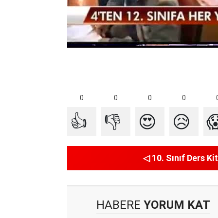
0
0
0
0
👍
👎
😍
😥

◁ 10. Sınıf Ders Kit
HABERE
YORUM KAT