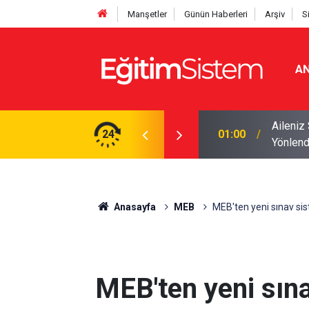
Manşetler
Günün Haberleri
Arşiv
S
AN
er 10 Öğrenciden Yaklaşık 9’u İlk Beş
Aileniz
24
01:00
Yönlend
Anasayfa
MEB
MEB'ten yeni sınav si
MEB'ten yeni sın