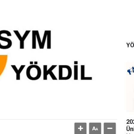
YÖ
20
Ün