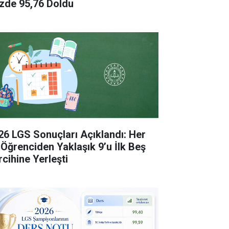
zde 95,76 Doldu
26 LGS Sonuçları Açıklandı: Her
 Öğrenciden Yaklaşık 9’u İlk Beş
rcihine Yerleşti