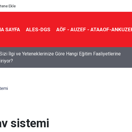
itene Ekle
A SAYFA
ALES-DGS
AÖF - AUZEF - ATAAOF-ANKUZE
 Sizi İlgi ve Yeteneklerinize Göre Hangi Eğitim Faaliyetlerine
iriyor?
stemi
av sistemi