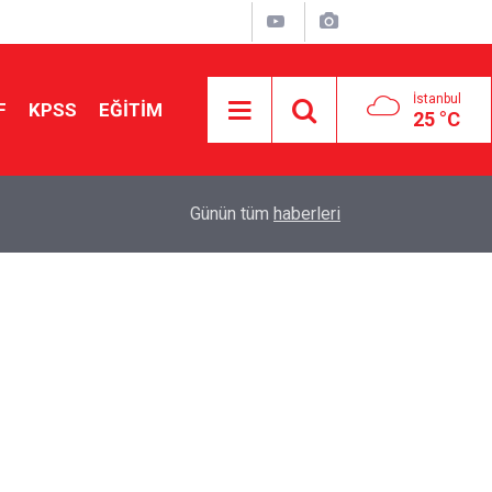
İstanbul
F
KPSS
EĞİTİM
25 °C
MEB Özel Okullarda Ücretsiz Okuma Takvimini Y
16:15
Günün tüm
haberleri
Ağustos’ta