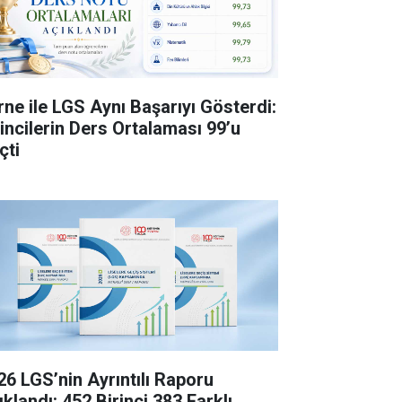
rne ile LGS Aynı Başarıyı Gösterdi:
rincilerin Ders Ortalaması 99’u
çti
26 LGS’nin Ayrıntılı Raporu
klandı: 452 Birinci 383 Farklı