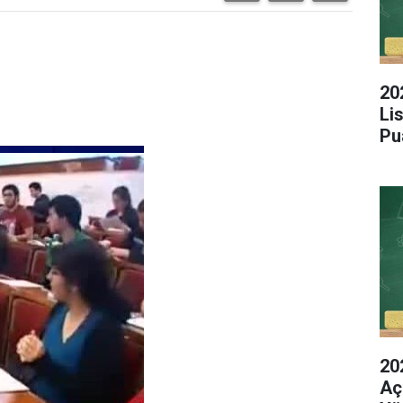
20
Li
Pu
20
Aç