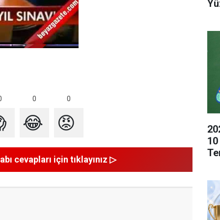
Yü
0
0
0

😂
😡
20
10
Te
abı cevapları için tıklayınız ▷