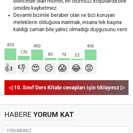
bilincinde olan mümin, en olumsuz koşullarda bile
ümidini kaybetmez.
Devamlı bizimle beraber olan ve bizi koruyan
meleklerin olduğuna inanmak, insana tek başına
kaldığı zaman bile yalnız olmadığı duygusunu verir.
450
406
400
170
85
74
53
👍
👎
😍
😥
😱
😂
😡
◁ 10. Sınıf Ders Kitabı cevapları için tıklayınız ▷
HABERE
YORUM KAT