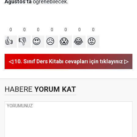
Ağustos’ta
öğrenebilecek.
0
0
0
0
0
0
0
👍
👎
😍
😥
😱
😂
😡
◁ 10. Sınıf Ders Kitabı cevapları için tıklayınız ▷
HABERE
YORUM KAT