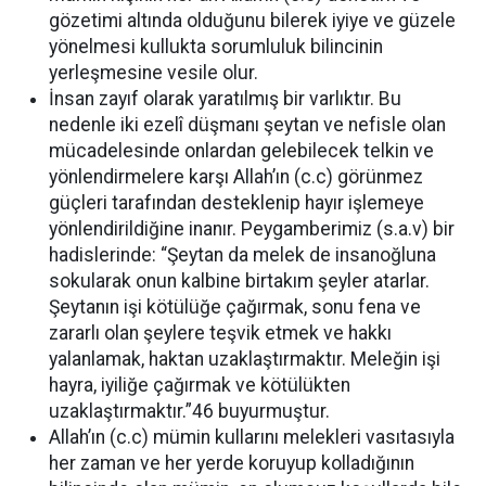
gözetimi altında olduğunu bilerek iyiye ve güzele
yönelmesi kullukta sorumluluk bilincinin
yerleşmesine vesile olur.
İnsan zayıf olarak yaratılmış bir varlıktır. Bu
nedenle iki ezelî düşmanı şeytan ve nefisle olan
mücadelesinde onlardan gelebilecek telkin ve
yönlendirmelere karşı Allah’ın (c.c) görünmez
güçleri tarafından desteklenip hayır işlemeye
yönlendirildiğine inanır. Peygamberimiz (s.a.v) bir
hadislerinde: “Şeytan da melek de insanoğluna
sokularak onun kalbine birtakım şeyler atarlar.
Şeytanın işi kötülüğe çağırmak, sonu fena ve
zararlı olan şeylere teşvik etmek ve hakkı
yalanlamak, haktan uzaklaştırmaktır. Meleğin işi
hayra, iyiliğe çağırmak ve kötülükten
uzaklaştırmaktır.”46 buyurmuştur.
Allah’ın (c.c) mümin kullarını melekleri vasıtasıyla
her zaman ve her yerde koruyup kolladığının