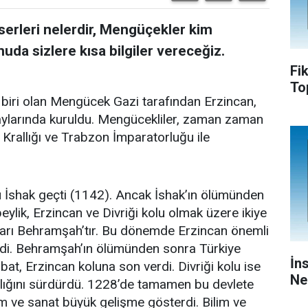
erleri nelerdir, Mengüçekler kim
da sizlere kısa bilgiler vereceğiz.
Fi
To
 biri olan Mengücek Gazi tarafından Erzincan,
aylarında kuruldu. Mengücekliler, zaman zaman
 Krallığı ve Trabzon İmparatorluğu ile
 İshak geçti (1142). Ancak İshak’ın ölümünden
ylik, Erzincan ve Divriği kolu olmak üzere ikiye
darı Behramşah’tır. Bu dönemde Erzincan önemli
geldi. Behramşah’ın ölümünden sonra Türkiye
İn
at, Erzincan koluna son verdi. Divriği kolu ise
Ne
arlığını sürdürdü. 1228’de tamamen bu devlete
im ve sanat büyük gelişme gösterdi. Bilim ve