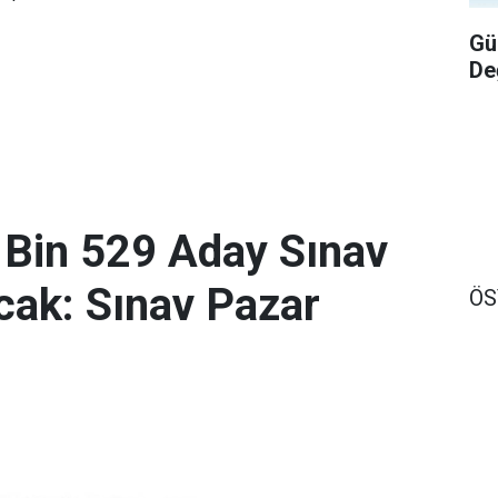
Gü
De
 Bin 529 Aday Sınav
ak: Sınav Pazar
Ö