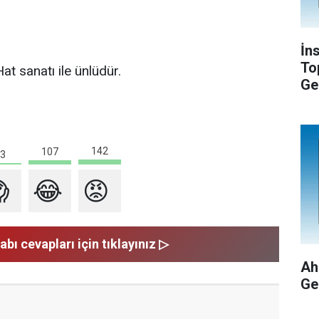
İn
To
at sanatı ile ünlüdür.
Ge
142
107
3

😂
😡
abı cevapları için tıklayınız ▷
Ah
Ge