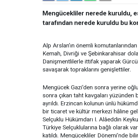
Mengücekliler nerede kuruldu, es
tarafından nerede kuruldu bu konu
Alp Arslan’ın önemli komutanlarından
Kemah, Divriği ve Şebinkarahisar dol
Danişmentlilerle ittifak yaparak Gürcü
savaşarak topraklarını genişlettiler.
Mengücek Gazi’den sonra yerine oğlu
sonra çıkan taht kavgaları yüzünden be
ayrıldı. Erzincan kolunun ünlü hüküm
bir ticaret ve kültür merkezi hâline 
Selçuklu Hükümdarı I. Alâeddin Keykub
Türkiye Selçuklularına bağlı olarak v
katıldı. Mengücekliler Dönemi’nde bil