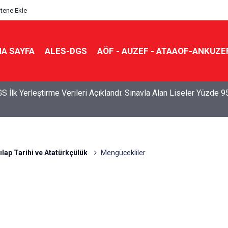
itene Ekle
A SAYFA
ALES-DGS
AÖF - AUZEF - ATAAOF-ANKUZE
S İlk Yerleştirme Verileri Açıklandı: Sınavla Alan Liseler Yüzde 9
ılap Tarihi ve Atatürkçülük
Mengücekliler