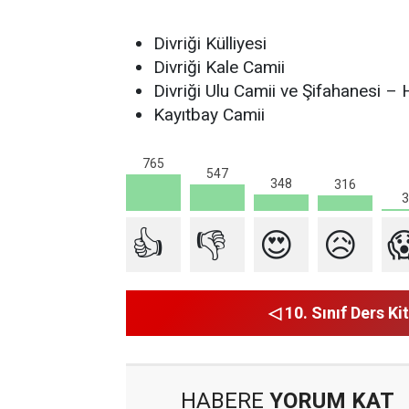
Divriği Külliyesi
Divriği Kale Camii
Divriği Ulu Camii ve Şifahanesi – H
Kayıtbay Camii​
765
547
348
316
3
👍
👎
😍
😥

◁ 10. Sınıf Ders Kit
HABERE
YORUM KAT