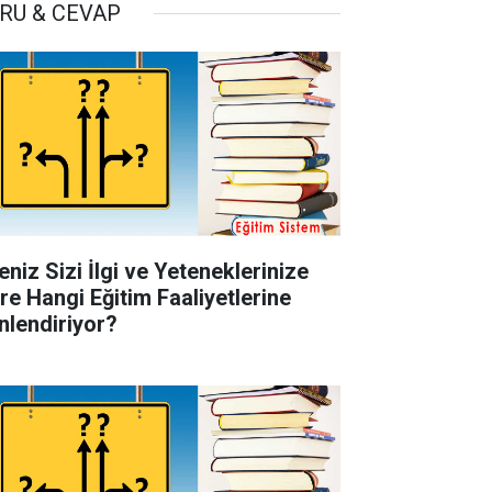
RU & CEVAP
eniz Sizi İlgi ve Yeteneklerinize
re Hangi Eğitim Faaliyetlerine
nlendiriyor?