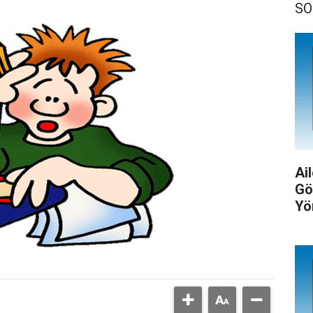
SO
Ail
Gö
Yö