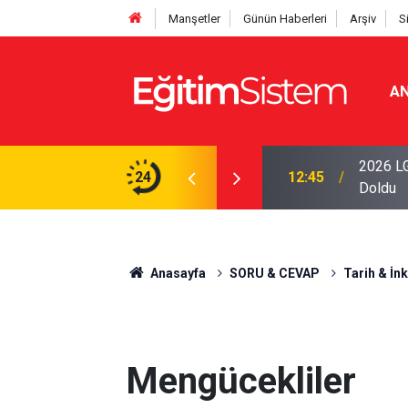
Manşetler
Günün Haberleri
Arşiv
S
AN
iseleri Belli Oldu: İki Program 500 Puanla
2026 LG
24
12:45
Doldu
Anasayfa
SORU & CEVAP
Tarih & İnk
Mengücekliler