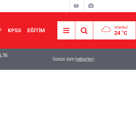
İstanbul
F
KPSS
EĞİTİM
24 °C
5,76
2026 LGS Sonuçları Açıklandı: Her 10 Öğrenciden
04:00
Günün tüm
haberleri
Tercihine Yerleşti