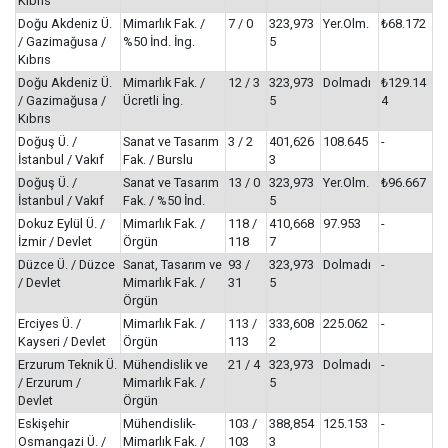
Kıbrıs
Doğu Akdeniz Ü.
Mimarlık Fak. /
7 / 0
323,973
Yer.Olm.
₺68.172
/ Gazimağusa /
%50 İnd. İng.
5
Kıbrıs
Doğu Akdeniz Ü.
Mimarlık Fak. /
12 / 3
323,973
Dolmadı
₺129.14
/ Gazimağusa /
Ücretli İng.
5
4
Kıbrıs
Doğuş Ü. /
Sanat ve Tasarım
3 / 2
401,626
108.645
-
İstanbul / Vakıf
Fak. / Burslu
3
Doğuş Ü. /
Sanat ve Tasarım
13 / 0
323,973
Yer.Olm.
₺96.667
İstanbul / Vakıf
Fak. / %50 İnd.
5
Dokuz Eylül Ü. /
Mimarlık Fak. /
118 /
410,668
97.953
-
İzmir / Devlet
Örgün
118
7
Düzce Ü. / Düzce
Sanat, Tasarım ve
93 /
323,973
Dolmadı
-
/ Devlet
Mimarlık Fak. /
31
5
Örgün
Erciyes Ü. /
Mimarlık Fak. /
113 /
333,608
225.062
-
Kayseri / Devlet
Örgün
113
2
Erzurum Teknik Ü.
Mühendislik ve
21 / 4
323,973
Dolmadı
-
/ Erzurum /
Mimarlık Fak. /
5
Devlet
Örgün
Eskişehir
Mühendislik-
103 /
388,854
125.153
-
Osmangazi Ü. /
Mimarlık Fak. /
103
3