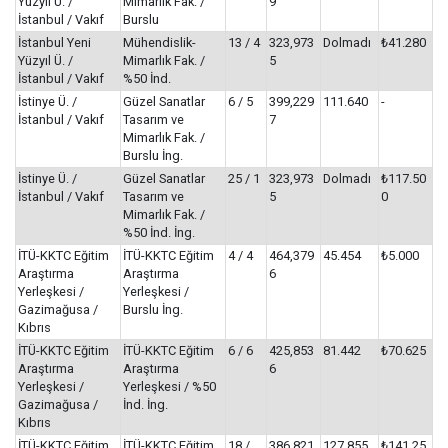
Yüzyıl Ü. /
Mimarlık Fak. /
9
İstanbul / Vakıf
Burslu
İstanbul Yeni
Mühendislik-
13 / 4
323,973
Dolmadı
₺41.280
Yüzyıl Ü. /
Mimarlık Fak. /
5
İstanbul / Vakıf
%50 İnd.
İstinye Ü. /
Güzel Sanatlar
6 / 5
399,229
111.640
-
İstanbul / Vakıf
Tasarım ve
7
Mimarlık Fak. /
Burslu İng.
İstinye Ü. /
Güzel Sanatlar
25 / 1
323,973
Dolmadı
₺117.50
İstanbul / Vakıf
Tasarım ve
5
0
Mimarlık Fak. /
%50 İnd. İng.
İTÜ-KKTC Eğitim
İTÜ-KKTC Eğitim
4 / 4
464,379
45.454
₺5.000
Araştırma
Araştırma
6
Yerleşkesi /
Yerleşkesi /
Gazimağusa /
Burslu İng.
Kıbrıs
İTÜ-KKTC Eğitim
İTÜ-KKTC Eğitim
6 / 6
425,853
81.442
₺70.625
Araştırma
Araştırma
6
Yerleşkesi /
Yerleşkesi / %50
Gazimağusa /
İnd. İng.
Kıbrıs
İTÜ-KKTC Eğitim
İTÜ-KKTC Eğitim
18 /
386,821
127.855
₺141.25