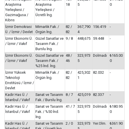
Araştırma
Araştırma
18
5
0
Yerleşkesi /
Yerleşkesi /
Gazimağusa /
Ücretli İng.
Kıbrıs
İzmir Demokrasi
Mimarlık Fak. /
82 /
367,790
156.419
-
Ü. / İzmir / Devlet
Örgün İng.
82
4
İzmir Ekonomi Ü.
Güzel Sanatlar ve
9 / 8
448,675
59.448
-
/ İzmir / Vakıf
Tasarım Fak. /
Burslu İng.
İzmir Ekonomi Ü.
Güzel Sanatlar ve
48 /
323,973
Dolmadı
₺165.00
/ İzmir / Vakıf
Tasarım Fak. /
46
5
0
%25 İnd. İng.
İzmir Yüksek
Mimarlık Fak. /
82 /
425,302
82.032
-
Teknoloji
Örgün İng.
82
1
Enstitüsü / İzmir /
Devlet
Kadir Has Ü. /
Sanat ve Tasarım
8 / 7
425,019
82.337
-
İstanbul / Vakıf
Fak. / Burslu İng.
4
Kadir Has Ü. /
Sanat ve Tasarım
41 / 7
323,973
Dolmadı
₺180.95
İstanbul / Vakıf
Fak. / %50 İnd.
5
0
İng.
Kadir Has Ü. /
Sanat ve Tasarım
2 / 0
323,973
Yer.Olm.
₺361.90
İstanbul / Vakıf
Fak. / Ücretli İng.
5
0