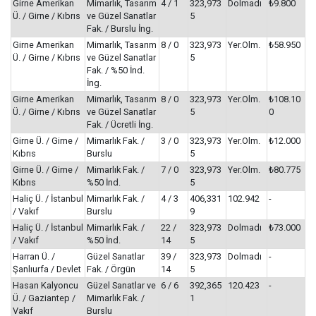
Girne Amerikan
Mimarlık, Tasarım
4 / 1
323,973
Dolmadı
₺9.800
Ü. / Girne / Kıbrıs
ve Güzel Sanatlar
5
Fak. / Burslu İng.
Girne Amerikan
Mimarlık, Tasarım
8 / 0
323,973
Yer.Olm.
₺58.950
Ü. / Girne / Kıbrıs
ve Güzel Sanatlar
5
Fak. / %50 İnd.
İng.
Girne Amerikan
Mimarlık, Tasarım
8 / 0
323,973
Yer.Olm.
₺108.10
Ü. / Girne / Kıbrıs
ve Güzel Sanatlar
5
0
Fak. / Ücretli İng.
Girne Ü. / Girne /
Mimarlık Fak. /
3 / 0
323,973
Yer.Olm.
₺12.000
Kıbrıs
Burslu
5
Girne Ü. / Girne /
Mimarlık Fak. /
7 / 0
323,973
Yer.Olm.
₺80.775
Kıbrıs
%50 İnd.
5
Haliç Ü. / İstanbul
Mimarlık Fak. /
4 / 3
406,331
102.942
-
/ Vakıf
Burslu
9
Haliç Ü. / İstanbul
Mimarlık Fak. /
22 /
323,973
Dolmadı
₺73.000
/ Vakıf
%50 İnd.
14
5
Harran Ü. /
Güzel Sanatlar
39 /
323,973
Dolmadı
-
Şanlıurfa / Devlet
Fak. / Örgün
14
5
Hasan Kalyoncu
Güzel Sanatlar ve
6 / 6
392,365
120.423
-
Ü. / Gaziantep /
Mimarlık Fak. /
1
Vakıf
Burslu