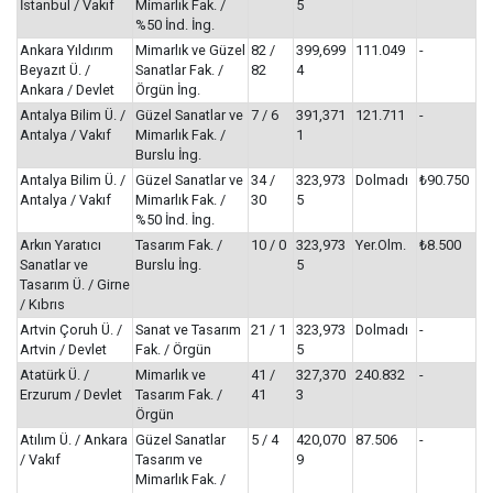
İstanbul / Vakıf
Mimarlık Fak. /
5
%50 İnd. İng.
Ankara Yıldırım
Mimarlık ve Güzel
82 /
399,699
111.049
-
Beyazıt Ü. /
Sanatlar Fak. /
82
4
Ankara / Devlet
Örgün İng.
Antalya Bilim Ü. /
Güzel Sanatlar ve
7 / 6
391,371
121.711
-
Antalya / Vakıf
Mimarlık Fak. /
1
Burslu İng.
Antalya Bilim Ü. /
Güzel Sanatlar ve
34 /
323,973
Dolmadı
₺90.750
Antalya / Vakıf
Mimarlık Fak. /
30
5
%50 İnd. İng.
Arkın Yaratıcı
Tasarım Fak. /
10 / 0
323,973
Yer.Olm.
₺8.500
Sanatlar ve
Burslu İng.
5
Tasarım Ü. / Girne
/ Kıbrıs
Artvin Çoruh Ü. /
Sanat ve Tasarım
21 / 1
323,973
Dolmadı
-
Artvin / Devlet
Fak. / Örgün
5
Atatürk Ü. /
Mimarlık ve
41 /
327,370
240.832
-
Erzurum / Devlet
Tasarım Fak. /
41
3
Örgün
Atılım Ü. / Ankara
Güzel Sanatlar
5 / 4
420,070
87.506
-
/ Vakıf
Tasarım ve
9
Mimarlık Fak. /