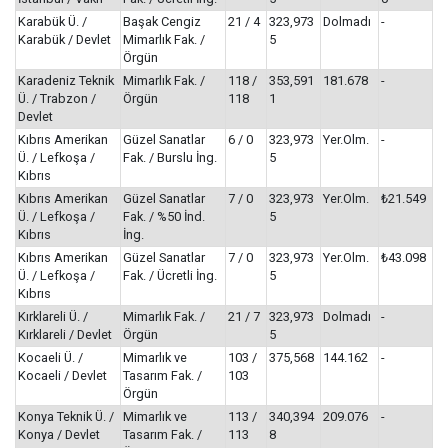
Karabük Ü. /
Başak Cengiz
21 / 4
323,973
Dolmadı
-
Karabük / Devlet
Mimarlık Fak. /
5
Örgün
Karadeniz Teknik
Mimarlık Fak. /
118 /
353,591
181.678
-
Ü. / Trabzon /
Örgün
118
1
Devlet
Kıbrıs Amerikan
Güzel Sanatlar
6 / 0
323,973
Yer.Olm.
-
Ü. / Lefkoşa /
Fak. / Burslu İng.
5
Kıbrıs
Kıbrıs Amerikan
Güzel Sanatlar
7 / 0
323,973
Yer.Olm.
₺21.549
Ü. / Lefkoşa /
Fak. / %50 İnd.
5
Kıbrıs
İng.
Kıbrıs Amerikan
Güzel Sanatlar
7 / 0
323,973
Yer.Olm.
₺43.098
Ü. / Lefkoşa /
Fak. / Ücretli İng.
5
Kıbrıs
Kırklareli Ü. /
Mimarlık Fak. /
21 / 7
323,973
Dolmadı
-
Kırklareli / Devlet
Örgün
5
Kocaeli Ü. /
Mimarlık ve
103 /
375,568
144.162
-
Kocaeli / Devlet
Tasarım Fak. /
103
Örgün
Konya Teknik Ü. /
Mimarlık ve
113 /
340,394
209.076
-
Konya / Devlet
Tasarım Fak. /
113
8