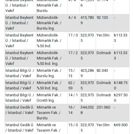
Ü. / İstanbul /
Mimarlık Fak. /
6
Vakıf
Burslu
İstanbul Beykent
Mühendislik-
4 / 4
415,783
92.133
-
Ü. / İstanbul /
Mimarlık Fak. /
9
Vakıf
Burslu İng.
İstanbul Beykent
Mühendislik-
17 / 0
323,973
Yer.Olm.
₺113.33
Ü. / İstanbul /
Mimarlık Fak. /
5
3
Vakıf
%50 İnd.
İstanbul Beykent
Mühendislik-
17 / 2
323,973
Dolmadı
₺113.33
Ü. / İstanbul /
Mimarlık Fak. /
5
3
Vakıf
%50 İnd. İng.
İstanbul Bilgi Ü. /
Mimarlık Fak. /
15 /
425,286
82.043
-
İstanbul / Vakıf
Burslu İng.
13
9
İstanbul Bilgi Ü. /
Mimarlık Fak. /
62 /
323,973
Dolmadı
₺148.75
İstanbul / Vakıf
%50 İnd. İng.
59
5
0
İstanbul Bilgi Ü. /
Mimarlık Fak. /
14 / 1
323,973
Dolmadı
₺297.50
İstanbul / Vakıf
Ücretli İng.
5
0
İstanbul Gedik Ü.
Mimarlık ve
16 /
344,052
201.060
-
/ İstanbul / Vakıf
Tasarım Fak. /
14
8
Burslu
İstanbul Gedik Ü.
Mimarlık ve
15 / 0
323,973
Yer.Olm.
₺69.500
/ İstanbul / Vakıf
Tasarım Fak. /
5