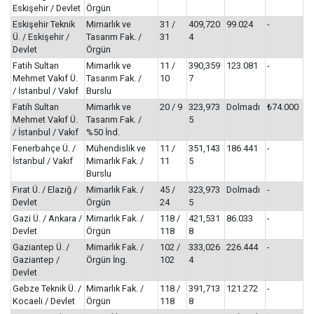
Eskişehir / Devlet
Örgün
Eskişehir Teknik
Mimarlık ve
31 /
409,720
99.024
-
Ü. / Eskişehir /
Tasarım Fak. /
31
4
Devlet
Örgün
Fatih Sultan
Mimarlık ve
11 /
390,359
123.081
-
Mehmet Vakıf Ü.
Tasarım Fak. /
10
7
/ İstanbul / Vakıf
Burslu
Fatih Sultan
Mimarlık ve
20 / 9
323,973
Dolmadı
₺74.000
Mehmet Vakıf Ü.
Tasarım Fak. /
5
/ İstanbul / Vakıf
%50 İnd.
Fenerbahçe Ü. /
Mühendislik ve
11 /
351,143
186.441
-
İstanbul / Vakıf
Mimarlık Fak. /
11
5
Burslu
Fırat Ü. / Elazığ /
Mimarlık Fak. /
45 /
323,973
Dolmadı
-
Devlet
Örgün
24
5
Gazi Ü. / Ankara /
Mimarlık Fak. /
118 /
421,531
86.033
-
Devlet
Örgün
118
8
Gaziantep Ü. /
Mimarlık Fak. /
102 /
333,026
226.444
-
Gaziantep /
Örgün İng.
102
4
Devlet
Gebze Teknik Ü. /
Mimarlık Fak. /
118 /
391,713
121.272
-
Kocaeli / Devlet
Örgün
118
8