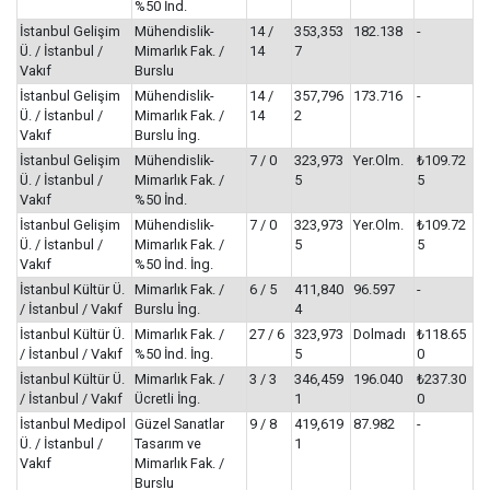
%50 İnd.
İstanbul Gelişim
Mühendislik-
14 /
353,353
182.138
-
Ü. / İstanbul /
Mimarlık Fak. /
14
7
Vakıf
Burslu
İstanbul Gelişim
Mühendislik-
14 /
357,796
173.716
-
Ü. / İstanbul /
Mimarlık Fak. /
14
2
Vakıf
Burslu İng.
İstanbul Gelişim
Mühendislik-
7 / 0
323,973
Yer.Olm.
₺109.72
Ü. / İstanbul /
Mimarlık Fak. /
5
5
Vakıf
%50 İnd.
İstanbul Gelişim
Mühendislik-
7 / 0
323,973
Yer.Olm.
₺109.72
Ü. / İstanbul /
Mimarlık Fak. /
5
5
Vakıf
%50 İnd. İng.
İstanbul Kültür Ü.
Mimarlık Fak. /
6 / 5
411,840
96.597
-
/ İstanbul / Vakıf
Burslu İng.
4
İstanbul Kültür Ü.
Mimarlık Fak. /
27 / 6
323,973
Dolmadı
₺118.65
/ İstanbul / Vakıf
%50 İnd. İng.
5
0
İstanbul Kültür Ü.
Mimarlık Fak. /
3 / 3
346,459
196.040
₺237.30
/ İstanbul / Vakıf
Ücretli İng.
1
0
İstanbul Medipol
Güzel Sanatlar
9 / 8
419,619
87.982
-
Ü. / İstanbul /
Tasarım ve
1
Vakıf
Mimarlık Fak. /
Burslu