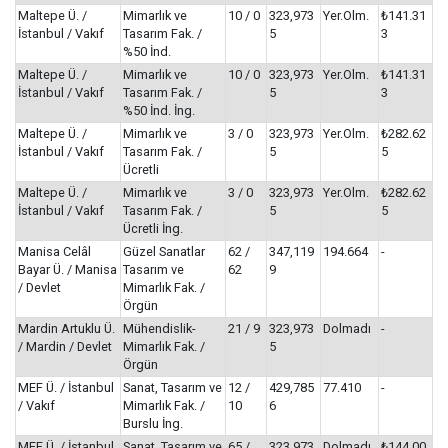
Maltepe Ü. /
Mimarlık ve
10 / 0
323,973
Yer.Olm.
₺141.31
İstanbul / Vakıf
Tasarım Fak. /
5
3
%50 İnd.
Maltepe Ü. /
Mimarlık ve
10 / 0
323,973
Yer.Olm.
₺141.31
İstanbul / Vakıf
Tasarım Fak. /
5
3
%50 İnd. İng.
Maltepe Ü. /
Mimarlık ve
3 / 0
323,973
Yer.Olm.
₺282.62
İstanbul / Vakıf
Tasarım Fak. /
5
5
Ücretli
Maltepe Ü. /
Mimarlık ve
3 / 0
323,973
Yer.Olm.
₺282.62
İstanbul / Vakıf
Tasarım Fak. /
5
5
Ücretli İng.
Manisa Celâl
Güzel Sanatlar
62 /
347,119
194.664
-
Bayar Ü. / Manisa
Tasarım ve
62
9
/ Devlet
Mimarlık Fak. /
Örgün
Mardin Artuklu Ü.
Mühendislik-
21 / 9
323,973
Dolmadı
-
/ Mardin / Devlet
Mimarlık Fak. /
5
Örgün
MEF Ü. / İstanbul
Sanat, Tasarım ve
12 /
429,785
77.410
-
/ Vakıf
Mimarlık Fak. /
10
6
Burslu İng.
MEF Ü. / İstanbul
Sanat, Tasarım ve
65 /
323,973
Dolmadı
₺144.00