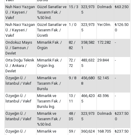
Nuh Naci Yazgan
Güzel Sanatlar ve
15 / 3
323,973
Dolmadı
₺63.250
Ü. / Kayseri /
Tasarım Fak. /
5
Vakıf
%50 İnd.
Nuh Naci Yazgan
Güzel Sanatlar ve
1 / 0
323,973
Yer.Olm.
₺126.50
Ü. / Kayseri /
Tasarım Fak. /
5
0
Vakıf
Ücretli
Ondokuz Mayıs
Mimarlık Fak. /
82 /
358,582
172.282
-
Ü. / Samsun /
Örgün
82
1
Devlet
Orta Doğu Teknik
Mimarlık Fak. /
72 /
483,632
29.844
-
Ü. / Ankara /
Örgün İng.
72
5
Devlet
Özyeğin Ü. /
Mimarlık ve
9 / 8
456,680
52.145
-
İstanbul / Vakıf
Tasarım Fak. /
8
Burslu
Özyeğin Ü. /
Mimarlık ve
13 /
466,420
43.596
-
İstanbul / Vakıf
Tasarım Fak. /
11
5
Burslu İng.
Özyeğin Ü. /
Mimarlık ve
48 /
323,973
Dolmadı
₺237.50
İstanbul / Vakıf
Tasarım Fak. /
35
5
0
%50 İnd.
Özyeğin Ü. /
Mimarlık ve
59 /
360,624
168.705
₺237.50