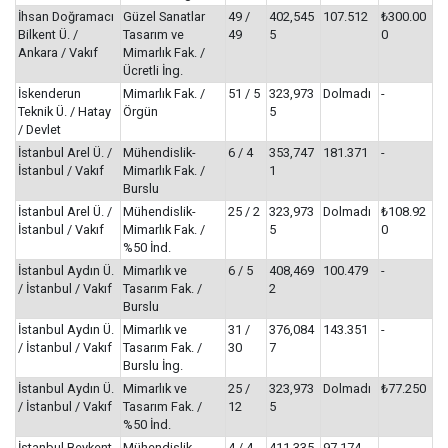
İhsan Doğramacı
Güzel Sanatlar
49 /
402,545
107.512
₺300.00
Bilkent Ü. /
Tasarım ve
49
5
0
Ankara / Vakıf
Mimarlık Fak. /
Ücretli İng.
İskenderun
Mimarlık Fak. /
51 / 5
323,973
Dolmadı
-
Teknik Ü. / Hatay
Örgün
5
/ Devlet
İstanbul Arel Ü. /
Mühendislik-
6 / 4
353,747
181.371
-
İstanbul / Vakıf
Mimarlık Fak. /
1
Burslu
İstanbul Arel Ü. /
Mühendislik-
25 / 2
323,973
Dolmadı
₺108.92
İstanbul / Vakıf
Mimarlık Fak. /
5
0
%50 İnd.
İstanbul Aydın Ü.
Mimarlık ve
6 / 5
408,469
100.479
-
/ İstanbul / Vakıf
Tasarım Fak. /
2
Burslu
İstanbul Aydın Ü.
Mimarlık ve
31 /
376,084
143.351
-
/ İstanbul / Vakıf
Tasarım Fak. /
30
7
Burslu İng.
İstanbul Aydın Ü.
Mimarlık ve
25 /
323,973
Dolmadı
₺77.250
/ İstanbul / Vakıf
Tasarım Fak. /
12
5
%50 İnd.
İstanbul Beykent
Mühendislik-
4 / 4
411,335
97.174
-