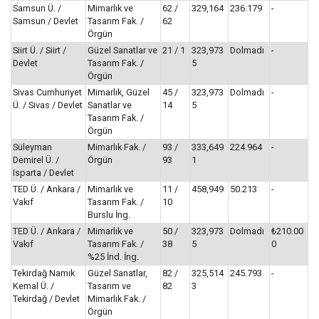
Samsun Ü. /
Mimarlık ve
62 /
329,164
236.179
-
Samsun / Devlet
Tasarım Fak. /
62
Örgün
Siirt Ü. / Siirt /
Güzel Sanatlar ve
21 / 1
323,973
Dolmadı
-
Devlet
Tasarım Fak. /
5
Örgün
Sivas Cumhuriyet
Mimarlık, Güzel
45 /
323,973
Dolmadı
-
Ü. / Sivas / Devlet
Sanatlar ve
14
5
Tasarım Fak. /
Örgün
Süleyman
Mimarlık Fak. /
93 /
333,649
224.964
-
Demirel Ü. /
Örgün
93
1
Isparta / Devlet
TED Ü. / Ankara /
Mimarlık ve
11 /
458,949
50.213
-
Vakıf
Tasarım Fak. /
10
Burslu İng.
TED Ü. / Ankara /
Mimarlık ve
50 /
323,973
Dolmadı
₺210.00
Vakıf
Tasarım Fak. /
38
5
0
%25 İnd. İng.
Tekirdağ Namık
Güzel Sanatlar,
82 /
325,514
245.793
-
Kemal Ü. /
Tasarım ve
82
3
Tekirdağ / Devlet
Mimarlık Fak. /
Örgün