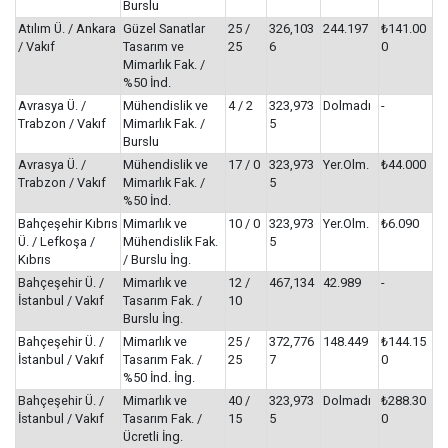
Burslu
Atılım Ü. / Ankara
Güzel Sanatlar
25 /
326,103
244.197
₺141.00
/ Vakıf
Tasarım ve
25
6
0
Mimarlık Fak. /
%50 İnd.
Avrasya Ü. /
Mühendislik ve
4 / 2
323,973
Dolmadı
-
Trabzon / Vakıf
Mimarlık Fak. /
5
Burslu
Avrasya Ü. /
Mühendislik ve
17 / 0
323,973
Yer.Olm.
₺44.000
Trabzon / Vakıf
Mimarlık Fak. /
5
%50 İnd.
Bahçeşehir Kıbrıs
Mimarlık ve
10 / 0
323,973
Yer.Olm.
₺6.090
Ü. / Lefkoşa /
Mühendislik Fak.
5
Kıbrıs
/ Burslu İng.
Bahçeşehir Ü. /
Mimarlık ve
12 /
467,134
42.989
-
İstanbul / Vakıf
Tasarım Fak. /
10
Burslu İng.
Bahçeşehir Ü. /
Mimarlık ve
25 /
372,776
148.449
₺144.15
İstanbul / Vakıf
Tasarım Fak. /
25
7
0
%50 İnd. İng.
Bahçeşehir Ü. /
Mimarlık ve
40 /
323,973
Dolmadı
₺288.30
İstanbul / Vakıf
Tasarım Fak. /
15
5
0
Ücretli İng.