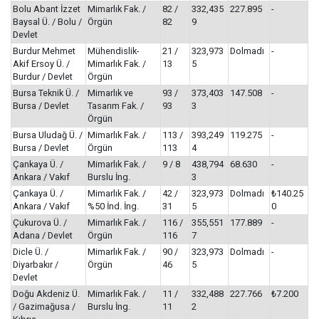
Bolu Abant İzzet
Mimarlık Fak. /
82 /
332,435
227.895
-
Baysal Ü. / Bolu /
Örgün
82
9
Devlet
Burdur Mehmet
Mühendislik-
21 /
323,973
Dolmadı
-
Akif Ersoy Ü. /
Mimarlık Fak. /
13
5
Burdur / Devlet
Örgün
Bursa Teknik Ü. /
Mimarlık ve
93 /
373,403
147.508
-
Bursa / Devlet
Tasarım Fak. /
93
3
Örgün
Bursa Uludağ Ü. /
Mimarlık Fak. /
113 /
393,249
119.275
-
Bursa / Devlet
Örgün
113
4
Çankaya Ü. /
Mimarlık Fak. /
9 / 8
438,794
68.630
-
Ankara / Vakıf
Burslu İng.
3
Çankaya Ü. /
Mimarlık Fak. /
42 /
323,973
Dolmadı
₺140.25
Ankara / Vakıf
%50 İnd. İng.
31
5
0
Çukurova Ü. /
Mimarlık Fak. /
116 /
355,551
177.889
-
Adana / Devlet
Örgün
116
7
Dicle Ü. /
Mimarlık Fak. /
90 /
323,973
Dolmadı
-
Diyarbakır /
Örgün
46
5
Devlet
Doğu Akdeniz Ü.
Mimarlık Fak. /
11 /
332,488
227.766
₺7.200
/ Gazimağusa /
Burslu İng.
11
2