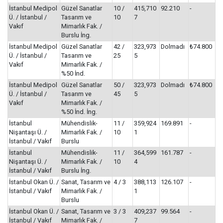
İstanbul Medipol
Güzel Sanatlar
10 /
415,710
92.210
-
Ü. / İstanbul /
Tasarım ve
10
7
Vakıf
Mimarlık Fak. /
Burslu İng.
İstanbul Medipol
Güzel Sanatlar
42 /
323,973
Dolmadı
₺74.800
Ü. / İstanbul /
Tasarım ve
25
5
Vakıf
Mimarlık Fak. /
%50 İnd.
İstanbul Medipol
Güzel Sanatlar
50 /
323,973
Dolmadı
₺74.800
Ü. / İstanbul /
Tasarım ve
45
5
Vakıf
Mimarlık Fak. /
%50 İnd. İng.
İstanbul
Mühendislik-
11 /
359,924
169.891
-
Nişantaşı Ü. /
Mimarlık Fak. /
10
1
İstanbul / Vakıf
Burslu
İstanbul
Mühendislik-
11 /
364,599
161.787
-
Nişantaşı Ü. /
Mimarlık Fak. /
10
4
İstanbul / Vakıf
Burslu İng.
İstanbul Okan Ü. /
Sanat, Tasarım ve
4 / 3
388,113
126.107
-
İstanbul / Vakıf
Mimarlık Fak. /
1
Burslu
İstanbul Okan Ü. /
Sanat, Tasarım ve
3 / 3
409,237
99.564
-
İstanbul / Vakıf
Mimarlık Fak. /
7