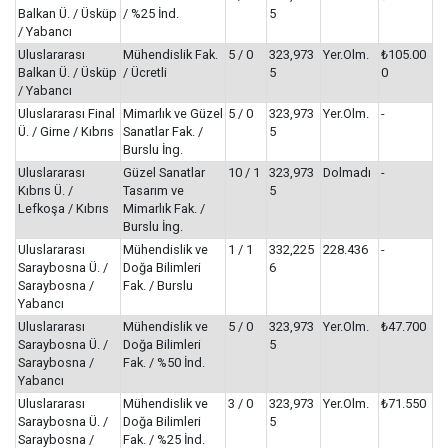
Balkan Ü. / Üsküp
/ %25 İnd.
5
/ Yabancı
Uluslararası
Mühendislik Fak.
5 / 0
323,973
Yer.Olm.
₺105.00
Balkan Ü. / Üsküp
/ Ücretli
5
0
/ Yabancı
Uluslararası Final
Mimarlık ve Güzel
5 / 0
323,973
Yer.Olm.
-
Ü. / Girne / Kıbrıs
Sanatlar Fak. /
5
Burslu İng.
Uluslararası
Güzel Sanatlar
10 / 1
323,973
Dolmadı
-
Kıbrıs Ü. /
Tasarım ve
5
Lefkoşa / Kıbrıs
Mimarlık Fak. /
Burslu İng.
Uluslararası
Mühendislik ve
1 / 1
332,225
228.436
-
Saraybosna Ü. /
Doğa Bilimleri
6
Saraybosna /
Fak. / Burslu
Yabancı
Uluslararası
Mühendislik ve
5 / 0
323,973
Yer.Olm.
₺47.700
Saraybosna Ü. /
Doğa Bilimleri
5
Saraybosna /
Fak. / %50 İnd.
Yabancı
Uluslararası
Mühendislik ve
3 / 0
323,973
Yer.Olm.
₺71.550
Saraybosna Ü. /
Doğa Bilimleri
5
Saraybosna /
Fak. / %25 İnd.