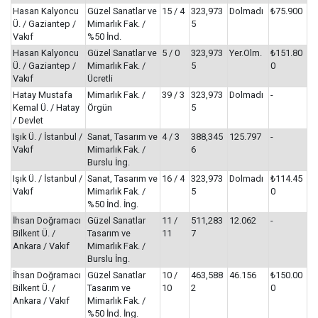
Hasan Kalyoncu
Güzel Sanatlar ve
15 / 4
323,973
Dolmadı
₺75.900
Ü. / Gaziantep /
Mimarlık Fak. /
5
Vakıf
%50 İnd.
Hasan Kalyoncu
Güzel Sanatlar ve
5 / 0
323,973
Yer.Olm.
₺151.80
Ü. / Gaziantep /
Mimarlık Fak. /
5
0
Vakıf
Ücretli
Hatay Mustafa
Mimarlık Fak. /
39 / 3
323,973
Dolmadı
-
Kemal Ü. / Hatay
Örgün
5
/ Devlet
Işık Ü. / İstanbul /
Sanat, Tasarım ve
4 / 3
388,345
125.797
-
Vakıf
Mimarlık Fak. /
6
Burslu İng.
Işık Ü. / İstanbul /
Sanat, Tasarım ve
16 / 4
323,973
Dolmadı
₺114.45
Vakıf
Mimarlık Fak. /
5
0
%50 İnd. İng.
İhsan Doğramacı
Güzel Sanatlar
11 /
511,283
12.062
-
Bilkent Ü. /
Tasarım ve
11
7
Ankara / Vakıf
Mimarlık Fak. /
Burslu İng.
İhsan Doğramacı
Güzel Sanatlar
10 /
463,588
46.156
₺150.00
Bilkent Ü. /
Tasarım ve
10
2
0
Ankara / Vakıf
Mimarlık Fak. /
%50 İnd. İng.