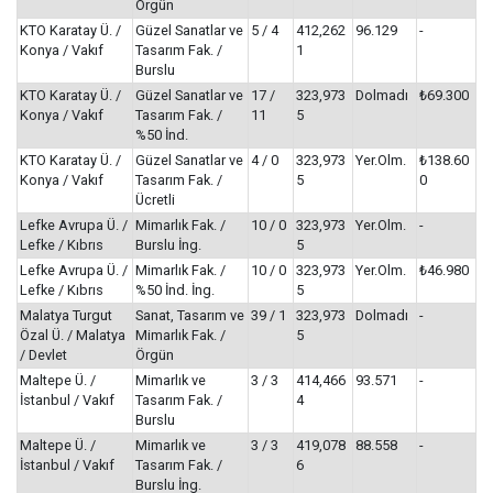
Örgün
KTO Karatay Ü. /
Güzel Sanatlar ve
5 / 4
412,262
96.129
-
Konya / Vakıf
Tasarım Fak. /
1
Burslu
KTO Karatay Ü. /
Güzel Sanatlar ve
17 /
323,973
Dolmadı
₺69.300
Konya / Vakıf
Tasarım Fak. /
11
5
%50 İnd.
KTO Karatay Ü. /
Güzel Sanatlar ve
4 / 0
323,973
Yer.Olm.
₺138.60
Konya / Vakıf
Tasarım Fak. /
5
0
Ücretli
Lefke Avrupa Ü. /
Mimarlık Fak. /
10 / 0
323,973
Yer.Olm.
-
Lefke / Kıbrıs
Burslu İng.
5
Lefke Avrupa Ü. /
Mimarlık Fak. /
10 / 0
323,973
Yer.Olm.
₺46.980
Lefke / Kıbrıs
%50 İnd. İng.
5
Malatya Turgut
Sanat, Tasarım ve
39 / 1
323,973
Dolmadı
-
Özal Ü. / Malatya
Mimarlık Fak. /
5
/ Devlet
Örgün
Maltepe Ü. /
Mimarlık ve
3 / 3
414,466
93.571
-
İstanbul / Vakıf
Tasarım Fak. /
4
Burslu
Maltepe Ü. /
Mimarlık ve
3 / 3
419,078
88.558
-
İstanbul / Vakıf
Tasarım Fak. /
6
Burslu İng.