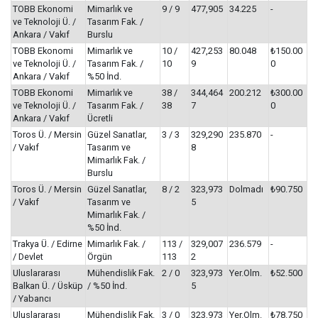
TOBB Ekonomi
Mimarlık ve
9 / 9
477,905
34.225
-
ve Teknoloji Ü. /
Tasarım Fak. /
Ankara / Vakıf
Burslu
TOBB Ekonomi
Mimarlık ve
10 /
427,253
80.048
₺150.00
ve Teknoloji Ü. /
Tasarım Fak. /
10
9
0
Ankara / Vakıf
%50 İnd.
TOBB Ekonomi
Mimarlık ve
38 /
344,464
200.212
₺300.00
ve Teknoloji Ü. /
Tasarım Fak. /
38
7
0
Ankara / Vakıf
Ücretli
Toros Ü. / Mersin
Güzel Sanatlar,
3 / 3
329,290
235.870
-
/ Vakıf
Tasarım ve
8
Mimarlık Fak. /
Burslu
Toros Ü. / Mersin
Güzel Sanatlar,
8 / 2
323,973
Dolmadı
₺90.750
/ Vakıf
Tasarım ve
5
Mimarlık Fak. /
%50 İnd.
Trakya Ü. / Edirne
Mimarlık Fak. /
113 /
329,007
236.579
-
/ Devlet
Örgün
113
2
Uluslararası
Mühendislik Fak.
2 / 0
323,973
Yer.Olm.
₺52.500
Balkan Ü. / Üsküp
/ %50 İnd.
5
/ Yabancı
Uluslararası
Mühendislik Fak.
3 / 0
323,973
Yer.Olm.
₺78.750