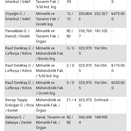
İstanbul / Vakıf
Tasarım Fak. /
59
0
%50 İnd. İng.
Özyeğin Ü. /
Mimarlık ve
12 /
330,804
232.027
₺475.00
İstanbul / Vakıf
Tasarım Fak. /
12
2
0
Ücretli İng.
Pamukkale Ü. /
Mimarlık ve
82 /
353,763
181.352
-
Denizli / Devlet
Tasarım Fak. /
82
7
Örgün
Rauf Denktaş Ü. /
Mimarlık ve
5 / 0
323,973
Yer.Olm.
-
Lefkoşa / Kıbrıs
Mühendislik Fak.
5
/ Burslu İng.
Rauf Denktaş Ü. /
Mimarlık ve
2 / 0
323,973
Yer.Olm.
₺175.00
Lefkoşa / Kıbrıs
Mühendislik Fak.
5
0
/ %50 İnd. İng.
Rauf Denktaş Ü. /
Mimarlık ve
3 / 0
323,973
Yer.Olm.
₺350.00
Lefkoşa / Kıbrıs
Mühendislik Fak.
5
0
/ Ücretli İng.
Recep Tayyip
Mühendislik ve
21 / 4
323,973
Dolmadı
-
Erdoğan Ü. / Rize
Mimarlık Fak. /
5
/ Devlet
Örgün
Sakarya Ü. /
Sanat, Tasarım ve
82 /
360,446
168.993
-
Sakarya / Devlet
Mimarlık Fak. /
82
4
Örgün