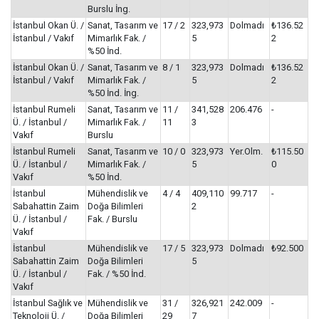
Burslu İng.
İstanbul Okan Ü. /
Sanat, Tasarım ve
17 / 2
323,973
Dolmadı
₺136.52
İstanbul / Vakıf
Mimarlık Fak. /
5
2
%50 İnd.
İstanbul Okan Ü. /
Sanat, Tasarım ve
8 / 1
323,973
Dolmadı
₺136.52
İstanbul / Vakıf
Mimarlık Fak. /
5
2
%50 İnd. İng.
İstanbul Rumeli
Sanat, Tasarım ve
11 /
341,528
206.476
-
Ü. / İstanbul /
Mimarlık Fak. /
11
3
Vakıf
Burslu
İstanbul Rumeli
Sanat, Tasarım ve
10 / 0
323,973
Yer.Olm.
₺115.50
Ü. / İstanbul /
Mimarlık Fak. /
5
0
Vakıf
%50 İnd.
İstanbul
Mühendislik ve
4 / 4
409,110
99.717
-
Sabahattin Zaim
Doğa Bilimleri
2
Ü. / İstanbul /
Fak. / Burslu
Vakıf
İstanbul
Mühendislik ve
17 / 5
323,973
Dolmadı
₺92.500
Sabahattin Zaim
Doğa Bilimleri
5
Ü. / İstanbul /
Fak. / %50 İnd.
Vakıf
İstanbul Sağlık ve
Mühendislik ve
31 /
326,921
242.009
-
Teknoloji Ü. /
Doğa Bilimleri
29
7