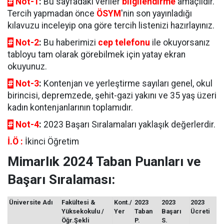
#
Not-1
:
Bu sayfadaki veriler
bilgilendirme
amaçlıdır.
Tercih yapmadan önce
ÖSYM
'nin son yayınladığı
kılavuzu inceleyip ona göre tercih listenizi hazırlayınız.
#
Not-2
:
Bu haberimizi
cep telefonu
ile okuyorsanız
tabloyu tam olarak görebilmek için yatay ekran
okuyunuz.
#
Not-3
:
Kontenjan ve yerleştirme sayıları genel, okul
birincisi, depremzede, şehit-gazi yakını ve 35 yaş üzeri
kadın kontenjanlarının toplamıdır.
#
Not-4
:
2023 Başarı Sıralamaları yaklaşık değerlerdir.
İ.Ö :
İkinci Öğretim
Mimarlık 2024 Taban Puanları ve
Başarı Sıralaması:
Üniversite Adı
Fakültesi &
Kont./
2023
2023
2023
Yüksekokulu /
Yer
Taban
Başarı
Ücreti
Öğr.Şekli
P.
S.