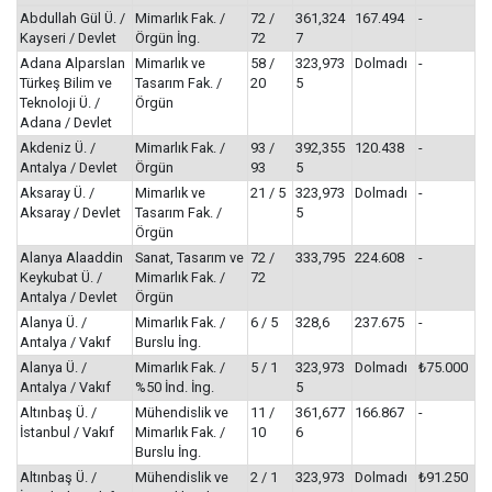
Abdullah Gül Ü. /
Mimarlık Fak. /
72 /
361,324
167.494
-
Kayseri / Devlet
Örgün İng.
72
7
Adana Alparslan
Mimarlık ve
58 /
323,973
Dolmadı
-
Türkeş Bilim ve
Tasarım Fak. /
20
5
Teknoloji Ü. /
Örgün
Adana / Devlet
Akdeniz Ü. /
Mimarlık Fak. /
93 /
392,355
120.438
-
Antalya / Devlet
Örgün
93
5
Aksaray Ü. /
Mimarlık ve
21 / 5
323,973
Dolmadı
-
Aksaray / Devlet
Tasarım Fak. /
5
Örgün
Alanya Alaaddin
Sanat, Tasarım ve
72 /
333,795
224.608
-
Keykubat Ü. /
Mimarlık Fak. /
72
Antalya / Devlet
Örgün
Alanya Ü. /
Mimarlık Fak. /
6 / 5
328,6
237.675
-
Antalya / Vakıf
Burslu İng.
Alanya Ü. /
Mimarlık Fak. /
5 / 1
323,973
Dolmadı
₺75.000
Antalya / Vakıf
%50 İnd. İng.
5
Altınbaş Ü. /
Mühendislik ve
11 /
361,677
166.867
-
İstanbul / Vakıf
Mimarlık Fak. /
10
6
Burslu İng.
Altınbaş Ü. /
Mühendislik ve
2 / 1
323,973
Dolmadı
₺91.250