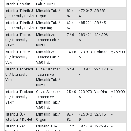
İstanbul / Vakıf
Fak. / Burslu
İstanbul Teknik Ü.
Mimarlık Fak. /
82 /
472,047
38.883
-
/ İstanbul / Devlet
Örgün
82
4
İstanbul Teknik Ü.
Mimarlık Fak. /
62 /
485,231
28.645
-
/ İstanbul / Devlet
Örgün İng.
62
3
İstanbul Ticaret
Mimarlık ve
7 / 6
389,421
124.396
-
Ü. / İstanbul /
Tasarım Fak. /
6
Vakıf
Burslu
İstanbul Ticaret
Mimarlık ve
14 / 6
323,973
Dolmadı
₺75.500
Ü. / İstanbul /
Tasarım Fak. /
5
Vakıf
%50 İnd.
İstanbul Topkapı
Güzel Sanatlar,
6 / 4
333,971
224.170
-
Ü. / İstanbul /
Tasarım ve
4
Vakıf
Mimarlık Fak. /
Burslu
İstanbul Topkapı
Güzel Sanatlar,
25 / 0
323,973
Yer.Olm.
₺100.00
Ü. / İstanbul /
Tasarım ve
5
0
Vakıf
Mimarlık Fak. /
%50 İnd.
İstanbul Ü. /
Mimarlık Fak. /
82 /
425,040
82.315
-
İstanbul / Devlet
Örgün
82
9
İstanbul Yeni
Mühendislik-
3 / 2
387,238
127.295
-