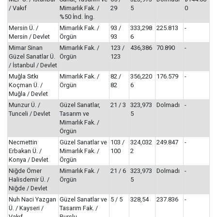
/ Vakıf
Mimarlık Fak. /
29
5
0
%50 İnd. İng.
Mersin Ü. /
Mimarlık Fak. /
93 /
333,298
225.813
-
Mersin / Devlet
Örgün
93
6
Mimar Sinan
Mimarlık Fak. /
123 /
436,386
70.890
-
Güzel Sanatlar Ü.
Örgün
123
/ İstanbul / Devlet
Muğla Sıtkı
Mimarlık Fak. /
82 /
356,220
176.579
-
Koçman Ü. /
Örgün
82
6
Muğla / Devlet
Munzur Ü. /
Güzel Sanatlar,
21 / 3
323,973
Dolmadı
-
Tunceli / Devlet
Tasarım ve
5
Mimarlık Fak. /
Örgün
Necmettin
Güzel Sanatlar ve
103 /
324,032
249.847
-
Erbakan Ü. /
Mimarlık Fak. /
100
2
Konya / Devlet
Örgün
Niğde Ömer
Mimarlık Fak. /
21 / 6
323,973
Dolmadı
-
Halisdemir Ü. /
Örgün
5
Niğde / Devlet
Nuh Naci Yazgan
Güzel Sanatlar ve
5 / 5
328,54
237.836
-
Ü. / Kayseri /
Tasarım Fak. /
Vakıf
Burslu