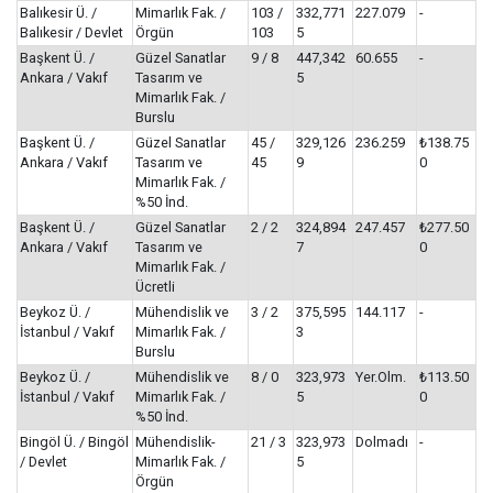
Balıkesir Ü. /
Mimarlık Fak. /
103 /
332,771
227.079
-
Balıkesir / Devlet
Örgün
103
5
Başkent Ü. /
Güzel Sanatlar
9 / 8
447,342
60.655
-
Ankara / Vakıf
Tasarım ve
5
Mimarlık Fak. /
Burslu
Başkent Ü. /
Güzel Sanatlar
45 /
329,126
236.259
₺138.75
Ankara / Vakıf
Tasarım ve
45
9
0
Mimarlık Fak. /
%50 İnd.
Başkent Ü. /
Güzel Sanatlar
2 / 2
324,894
247.457
₺277.50
Ankara / Vakıf
Tasarım ve
7
0
Mimarlık Fak. /
Ücretli
Beykoz Ü. /
Mühendislik ve
3 / 2
375,595
144.117
-
İstanbul / Vakıf
Mimarlık Fak. /
3
Burslu
Beykoz Ü. /
Mühendislik ve
8 / 0
323,973
Yer.Olm.
₺113.50
İstanbul / Vakıf
Mimarlık Fak. /
5
0
%50 İnd.
Bingöl Ü. / Bingöl
Mühendislik-
21 / 3
323,973
Dolmadı
-
/ Devlet
Mimarlık Fak. /
5
Örgün