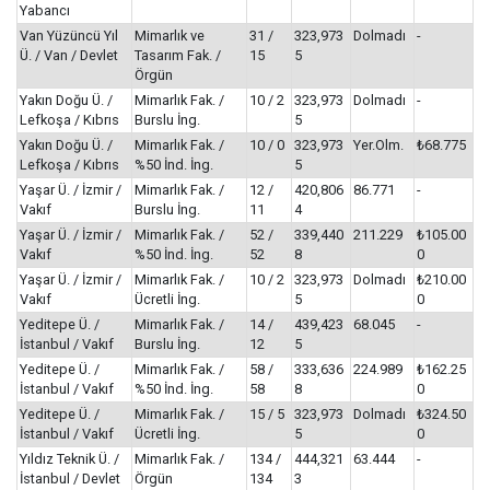
Yabancı
Van Yüzüncü Yıl
Mimarlık ve
31 /
323,973
Dolmadı
-
Ü. / Van / Devlet
Tasarım Fak. /
15
5
Örgün
Yakın Doğu Ü. /
Mimarlık Fak. /
10 / 2
323,973
Dolmadı
-
Lefkoşa / Kıbrıs
Burslu İng.
5
Yakın Doğu Ü. /
Mimarlık Fak. /
10 / 0
323,973
Yer.Olm.
₺68.775
Lefkoşa / Kıbrıs
%50 İnd. İng.
5
Yaşar Ü. / İzmir /
Mimarlık Fak. /
12 /
420,806
86.771
-
Vakıf
Burslu İng.
11
4
Yaşar Ü. / İzmir /
Mimarlık Fak. /
52 /
339,440
211.229
₺105.00
Vakıf
%50 İnd. İng.
52
8
0
Yaşar Ü. / İzmir /
Mimarlık Fak. /
10 / 2
323,973
Dolmadı
₺210.00
Vakıf
Ücretli İng.
5
0
Yeditepe Ü. /
Mimarlık Fak. /
14 /
439,423
68.045
-
İstanbul / Vakıf
Burslu İng.
12
5
Yeditepe Ü. /
Mimarlık Fak. /
58 /
333,636
224.989
₺162.25
İstanbul / Vakıf
%50 İnd. İng.
58
8
0
Yeditepe Ü. /
Mimarlık Fak. /
15 / 5
323,973
Dolmadı
₺324.50
İstanbul / Vakıf
Ücretli İng.
5
0
Yıldız Teknik Ü. /
Mimarlık Fak. /
134 /
444,321
63.444
-
İstanbul / Devlet
Örgün
134
3