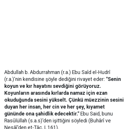
Abdullah b. Abdurrahman (r.a.) Ebu Saîd el-Hudrî
(r.a.)'nin kendisine şöyle dediğini rivayet eder:
"Senin
koyun ve kır hayatını sevdiğini görüyoruz.
Koyunların arasında kırlarda namaz için ezan
okuduğunda sesini yükselt. Çünkü müezzinin sesini
duyan her insan, her cin ve her şey, kıyamet
gününde ona şahidlik edecektir."
Ebu Said, bunu
Rasûlüllah (s.a.s)'den işittiğini söyledi (Buhârî ve
Nesâî'den et-Tâc, I, 161).