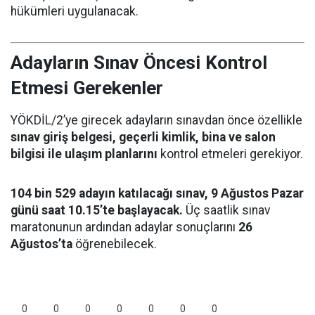
hükümleri uygulanacak.
Adayların Sınav Öncesi Kontrol
Etmesi Gerekenler
YÖKDİL/2’ye girecek adayların sınavdan önce özellikle
sınav giriş belgesi, geçerli kimlik, bina ve salon
bilgisi ile ulaşım planlarını
kontrol etmeleri gerekiyor.
104 bin 529 adayın katılacağı sınav, 9 Ağustos Pazar
günü saat 10.15’te başlayacak.
Üç saatlik sınav
maratonunun ardından adaylar sonuçlarını
26
Ağustos’ta
öğrenebilecek.
0
0
0
0
0
0
0