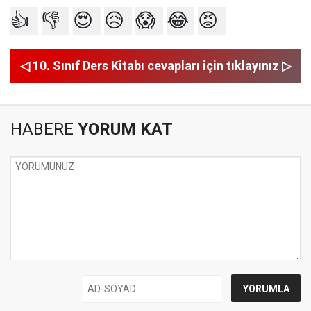
👍
👎
😍
😥
😱
😂
😡
◁ 10. Sınıf Ders Kitabı cevapları için tıklayınız ▷
HABERE
YORUM KAT