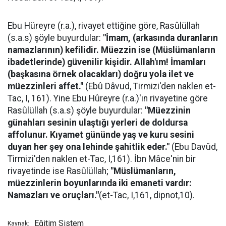
Ebu Hüreyre (r.a.), rivayet ettiğine göre, Rasûlüllah
(s.a.s) şöyle buyurdular:
"İmam, (arkasında duranların
namazlarının) kefilidir. Müezzin ise (Müslümanların
ibadetlerinde) güvenilir kişidir. Allah'ım! İmamları
(başkasına örnek olacakları) doğru yola ilet ve
müezzinleri affet."
(Ebû Dâvud, Tirmizi'den naklen et-
Tac, I, 161). Yine Ebu Hûreyre (r.a.)'ın rivayetine göre
Rasûlüllah (s.a.s) şöyle buyurdular:
"Müezzinin
günahları sesinin ulaştığı yerleri de doldursa
affolunur. Kıyamet gününde yaş ve kuru sesini
duyan her şey ona lehinde şahitlik eder."
(Ebu Davûd,
Tirmizi'den naklen et-Tac, I,161). İbn Mâce'nin bir
rivayetinde ise Rasûlüllah;
"Müslümanların,
müezzinlerin boyunlarında iki emaneti vardır:
Namazları ve oruçları."
(et-Tac, I,161, dipnot,10).
Eğitim Sistem
Kaynak: