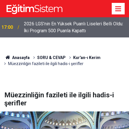
2026 LGS İlk Yerleştirme Verileri Açıklandı: Sınavla
12:45
Alan Liseler Yüzde 95,76 Doldu
Anasayfa
SORU & CEVAP
Kur'an-ı Kerim
Müezzinliğin fazileti ile ilgili hadis-i şerifler
Müezzinliğin fazileti ile ilgili hadis-i
şerifler