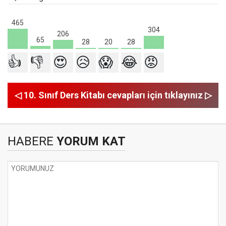
465
304
206
65
28
28
20
👍
👎
😍
😥
😱
😂
😡
◁ 10. Sınıf Ders Kitabı cevapları için tıklayınız ▷
HABERE
YORUM KAT