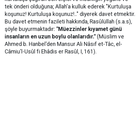
tek önderi olduğuna; Allah'a kulluk ederek "Kurtuluşa
koşunuz! Kurtuluşa koşunuz!.." diyerek davet etmektir.
Bu davet etmenin fazileti hakkında, Rasûlüllah (s.a.s),
şöyle buyurmaktadır:
"Müezzinler kıyamet günü
insanların en uzun boylu olanlarıdır."
(Müslim ve
Ahmed b. Hanbel'den Mansur Ali Nâsıf et-Tâc, el-
Câmiu'l-Usûl fi Ehâdis er Rasûl, I, 161).