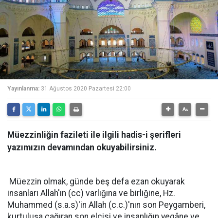
Yayınlanma:
31 Ağustos 2020 Pazartesi 22:00
Müezzinliğin fazileti ile ilgili hadis-i şerifleri
yazımızın devamından okuyabilirsiniz.
Müezzin olmak, günde beş defa ezan okuyarak
insanları Allah'ın (cc) varlığına ve birliğine, Hz.
Muhammed (s.a.s)'in Allah (c.c.)'nın son Peygamberi,
kurtuluşa çağıran son elçisi ve insanlığın yegâne ve