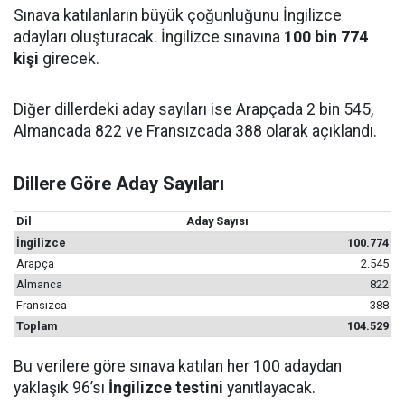
Sınava katılanların büyük çoğunluğunu İngilizce
adayları oluşturacak. İngilizce sınavına
100 bin 774
kişi
girecek.
Diğer dillerdeki aday sayıları ise Arapçada 2 bin 545,
Almancada 822 ve Fransızcada 388 olarak açıklandı.
Dillere Göre Aday Sayıları
Dil
Aday Sayısı
İngilizce
100.774
Arapça
2.545
Almanca
822
Fransızca
388
Toplam
104.529
Bu verilere göre sınava katılan her 100 adaydan
yaklaşık 96’sı
İngilizce testini
yanıtlayacak.