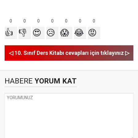
0
0
0
0
0
0
0
👍
👎
😍
😥
😱
😂
😡
◁ 10. Sınıf Ders Kitabı cevapları için tıklayınız ▷
HABERE
YORUM KAT