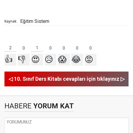
Eğitim Sistem
Kaynak:
2
1
0
0
0
0
0
👍
👎
😍
😥
😱
😂
😡
◁ 10. Sınıf Ders Kitabı cevapları için tıklayınız ▷
HABERE
YORUM KAT