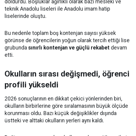
doldurdu. Boşluklar ağırlıklı olarak bazı mesleki ve
teknik Anadolu liseleri ile Anadolu imam hatip
liselerinde oluştu.
Bu nedenle toplam boş kontenjan sayısı yüksek
görünse de öğrencilerin yoğun olarak tercih ettiği lise
grubunda
sınırlı kontenjan ve güçlü rekabet
devam
etti.
Okulların sırası değişmedi, öğrenci
profili yükseldi
2026 sonuçlarının en dikkat çekici yönlerinden biri,
okulların birbirlerine göre sıralamasının büyük ölçüde
korunması oldu. Bazı küçük değişiklikler dışında
üstteki ve alttaki okulların yerleri aynı kaldı.