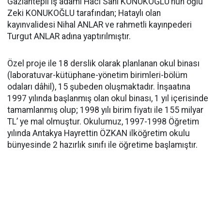
Gaziantepli iş adamı Hacı Sani KONUKOĞLU’nun oğlu
Zeki KONUKOĞLU tarafından; Hataylı olan
kayınvalidesi Nihal ANLAR ve rahmetli kayınpederi
Turgut ANLAR adına yaptırılmıştır.
Özel proje ile 18 derslik olarak planlanan okul binası
(laboratuvar-kütüphane-yönetim birimleri-bölüm
odaları dâhil), 15 şubeden oluşmaktadır. İnşaatına
1997 yılında başlanmış olan okul binası, 1 yıl içerisinde
tamamlanmış olup; 1998 yılı birim fiyatı ile 155 milyar
TL’ ye mal olmuştur. Okulumuz, 1997-1998 Öğretim
yılında Antakya Hayrettin ÖZKAN ilköğretim okulu
bünyesinde 2 hazırlık sınıfı ile öğretime başlamıştır.