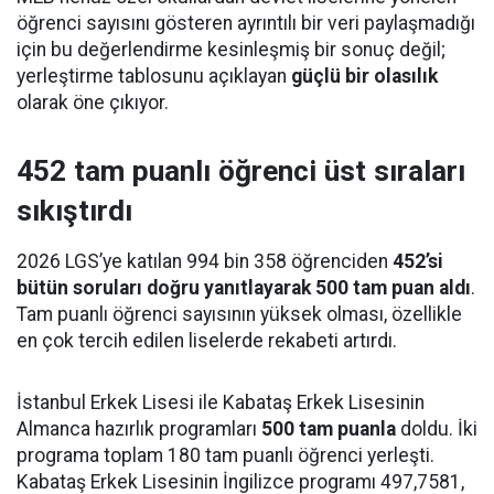
öğrenci sayısını gösteren ayrıntılı bir veri paylaşmadığı
için bu değerlendirme kesinleşmiş bir sonuç değil;
yerleştirme tablosunu açıklayan
güçlü bir olasılık
olarak öne çıkıyor.
452 tam puanlı öğrenci üst sıraları
sıkıştırdı
2026 LGS’ye katılan 994 bin 358 öğrenciden
452’si
bütün soruları doğru yanıtlayarak 500 tam puan aldı
.
Tam puanlı öğrenci sayısının yüksek olması, özellikle
en çok tercih edilen liselerde rekabeti artırdı.
İstanbul Erkek Lisesi ile Kabataş Erkek Lisesinin
Almanca hazırlık programları
500 tam puanla
doldu. İki
programa toplam 180 tam puanlı öğrenci yerleşti.
Kabataş Erkek Lisesinin İngilizce programı 497,7581,