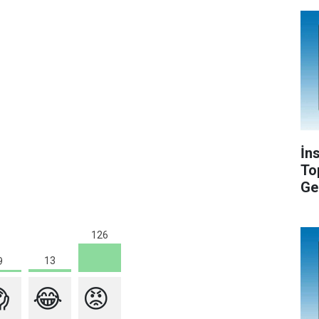
İn
To
Ge
126
13
9

😂
😡