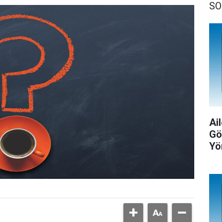
SO
Ail
Gö
Yö