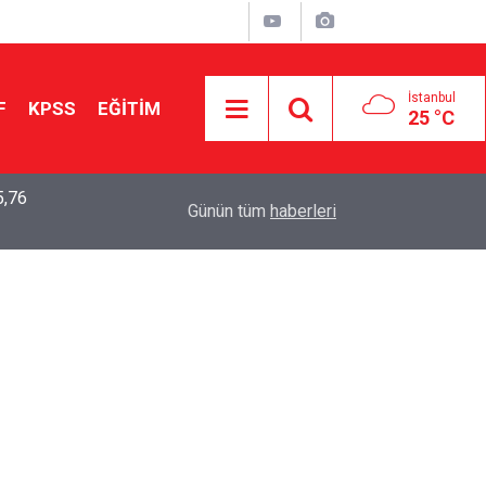
İstanbul
F
KPSS
EĞİTİM
25 °C
5,76
2026 LGS Sonuçları Açıklandı: Her 10 Öğrenciden
04:00
Günün tüm
haberleri
Tercihine Yerleşti