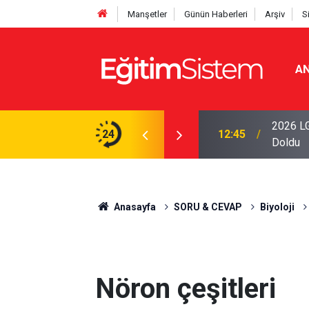
Manşetler
Günün Haberleri
Arşiv
S
AN
iseleri Belli Oldu: İki Program 500 Puanla
2026 LG
24
12:45
Doldu
Anasayfa
SORU & CEVAP
Biyoloji
Nöron çeşitleri