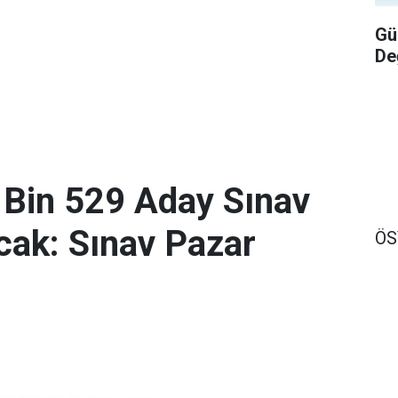
Gü
De
 Bin 529 Aday Sınav
ak: Sınav Pazar
Ö