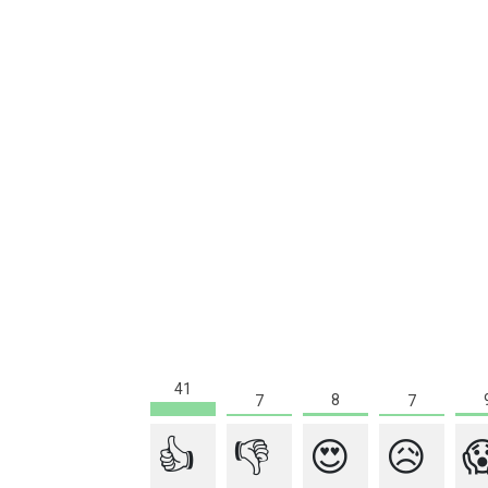
41
8
7
7
👍
👎
😍
😥
