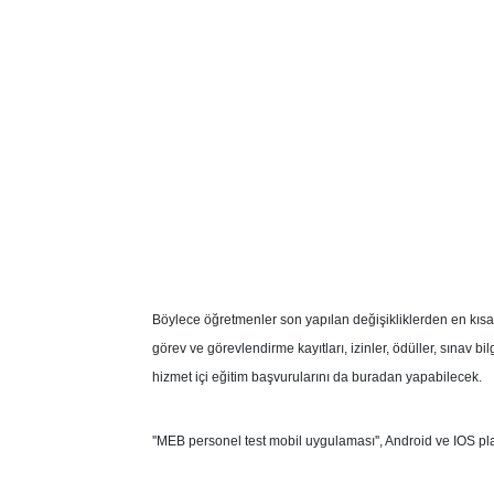
Böylece öğretmenler son yapılan değişikliklerden en kısa z
görev ve görevlendirme kayıtları, izinler, ödüller, sınav b
hizmet içi eğitim başvurularını da buradan yapabilecek.
''MEB personel test mobil uygulaması'', Android ve IOS pl