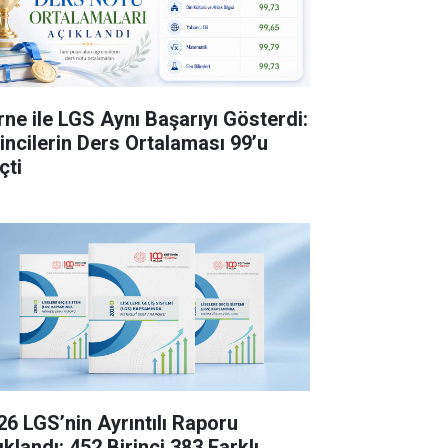
rne ile LGS Aynı Başarıyı Gösterdi:
rincilerin Ders Ortalaması 99’u
çti
26 LGS’nin Ayrıntılı Raporu
klandı: 452 Birinci 383 Farklı