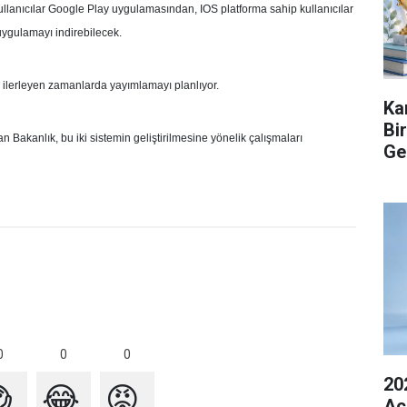
llanıcılar Google Play uygulamasından, IOS platforma sahip kullanıcılar
ygulamayı indirebilecek.
yı ilerleyen zamanlarda yayımlamayı planlıyor.
Ka
Bi
 Bakanlık, bu iki sistemin geliştirilmesine yönelik çalışmaları
Ge
0
0
0
20

😂
😡
Açı