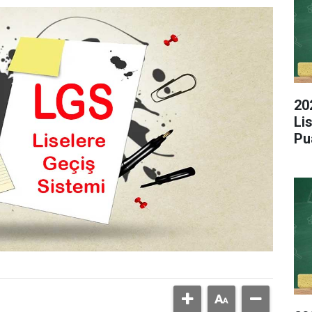
20
Li
Pu