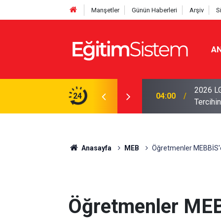
Manşetler
Günün Haberleri
Arşiv
S
AN
i Açıklandı: Sınavla Alan Liseler Yüzde 95,76
2026 LG
24
04:00
Tercihin
Anasayfa
MEB
Öğretmenler MEBBİS'e
Öğretmenler MEB