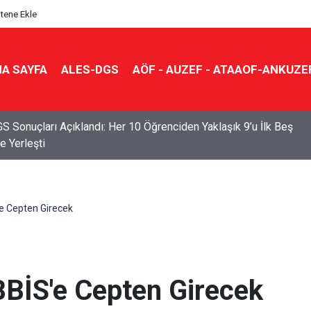
itene Ekle
A SAYFA
ALES-DGS
AÖF - AUZEF - ATAAOF-ANKUZE
S Sonuçları Açıklandı: Her 10 Öğrenciden Yaklaşık 9’u İlk Beş
e Yerleşti
 Cepten Girecek
BİS'e Cepten Girecek