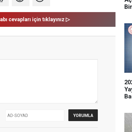
Bi
abı cevapları için tıklayınız ▷
20
Ya
Ba