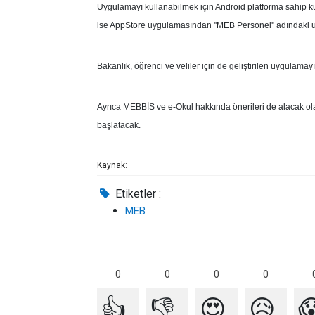
Uygulamayı kullanabilmek için Android platforma sahip ku
ise AppStore uygulamasından ''MEB Personel'' adındaki u
Bakanlık, öğrenci ve veliler için de geliştirilen uygulama
Ayrıca MEBBİS ve e-Okul hakkında önerileri de alacak olan
başlatacak.
Kaynak:
Etiketler :
MEB
0
0
0
0
👍
👎
😍
😥
