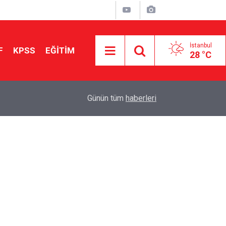
İstanbul
F
KPSS
EĞİTİM
28 °C
Aileniz Sizi İlgi ve Yeteneklerinize Göre Hangi E
01:00
Günün tüm
haberleri
Yönlendiriyor?