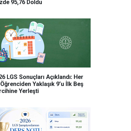
zde 95,76 Doldu
26 LGS Sonuçları Açıklandı: Her
 Öğrenciden Yaklaşık 9’u İlk Beş
rcihine Yerleşti