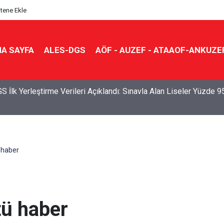
itene Ekle
A SAYFA
ALES-DGS
AÖF - AUZEF - ATAAOF-ANKUZE
S İlk Yerleştirme Verileri Açıklandı: Sınavla Alan Liseler Yüzde 9
 haber
tü haber