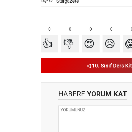
Stargazete
Kaynak:
0
0
0
0
👍
👎
😍
😥

◁ 10. Sınıf Ders Kit
HABERE
YORUM KAT