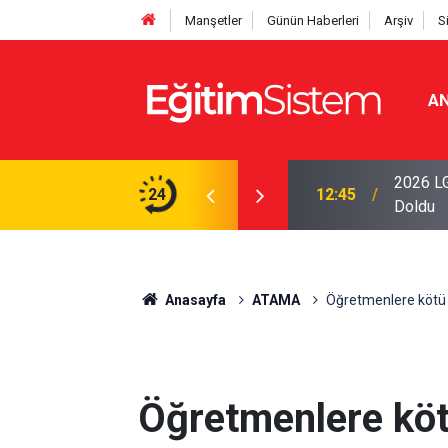
Manşetler
Günün Haberleri
Arşiv
S
AN
iseleri Belli Oldu: İki Program 500 Puanla
2026 LG
24
12:45
Doldu
Anasayfa
ATAMA
Öğretmenlere kötü
Öğretmenlere kö