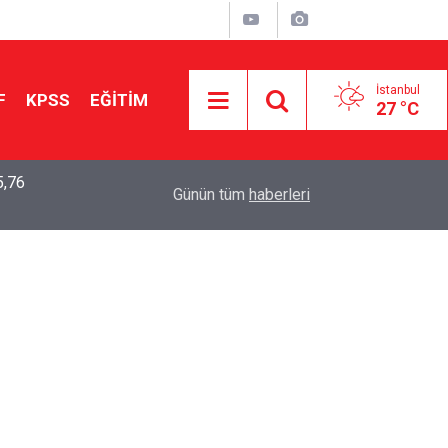
İstanbul
F
KPSS
EĞİTİM
27 °C
5,76
2026 LGS Sonuçları Açıklandı: Her 10 Öğrenciden
04:00
Günün tüm
haberleri
Tercihine Yerleşti