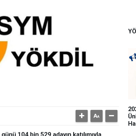
YÖ
20
Ün
Ha
günü 104 bin 529 adayın katılımıyla