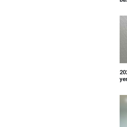
202
ye