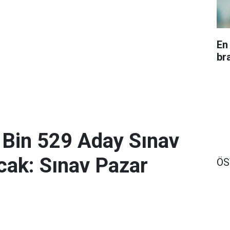
En
br
 Bin 529 Aday Sınav
ak: Sınav Pazar
Ö