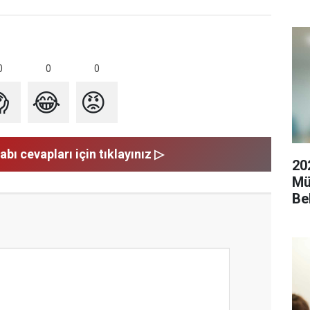
0
0
0

😂
😡
abı cevapları için tıklayınız ▷
20
Mü
Be