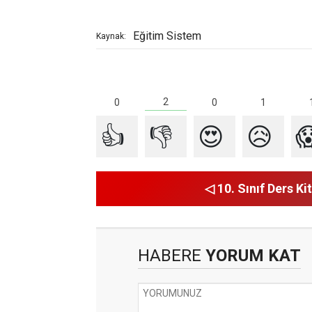
Eğitim Sistem
Kaynak:
2
1
0
0
👍
👎
😍
😥

◁ 10. Sınıf Ders Kit
HABERE
YORUM KAT