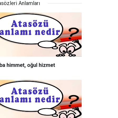
asözleri Anlamları
ba himmet, oğul hizmet