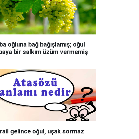
ba oğluna bağ bağışlamış; oğul
baya bir salkım üzüm vermemiş
rail gelince oğul, uşak sormaz