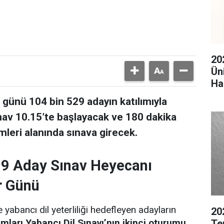
20
Ün
Ha
günü 104 bin 529 adayın katılımıyla
ınav 10.15’te başlayacak ve 180 dakika
imleri alanında sınava girecek.
29 Aday Sınav Heyecanı
r Günü
 yabancı dil yeterliliği hedefleyen adayların
20
arı Yabancı Dil Sınavı’nın ikinci oturumu
Te