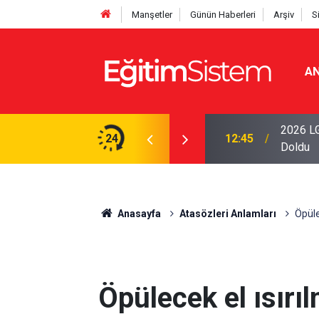
Manşetler
Günün Haberleri
Arşiv
S
AN
iseleri Belli Oldu: İki Program 500 Puanla
2026 LG
24
12:45
Doldu
Anasayfa
Atasözleri Anlamları
Öpüle
Öpülecek el ısır