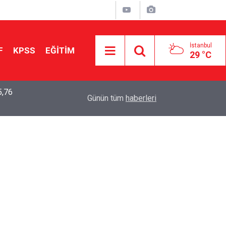
İstanbul
F
KPSS
EĞİTİM
29 °C
5,76
2026 LGS Sonuçları Açıklandı: Her 10 Öğrenciden
04:00
Günün tüm
haberleri
Tercihine Yerleşti