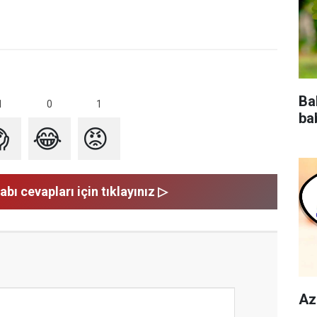
Ba
1
1
0
ba

😂
😡
abı cevapları için tıklayınız ▷
Az