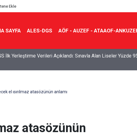
itene Ekle
A SAYFA
ALES-DGS
AÖF - AUZEF - ATAAOF-ANKUZE
S İlk Yerleştirme Verileri Açıklandı: Sınavla Alan Liseler Yüzde 9
cek el ısırılmaz atasözünün anlamı
ılmaz atasözünün