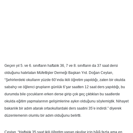
Geçen yıl 5. ve 6. sınıfların haftalık 36, 7 ve 8. sınıfların da 37 saat dersi
olduğunu hatırlatan Müfettişler Derneği Başkan Yrd. Doğan Ceylan,
“Şehirlerdeki okulların yüzde 60’ında ikili öğretim yapıldığı, zaten bir okulda
sabahçı ve öğlenci grupların günlük 6’şar saatten 12 saat ders yapıldığı, bu
durumda bile çocukların erken derse girip çok geç çıktıkları bu saatlerde
okulda eğitim yapmalarının gelişimlerine aykırı olduğunu söylemiştik. Nihayet
bakanlık bir adım atarak ortaokullardaki ders saatini 35’e indirdi.” diyerek
düzenlemenin olumlu bir adım olduğunu belirtti.
Ceylan, “Haftalık 35 saat ikili öğretim yapan okullar için hâlâ fazla ama en