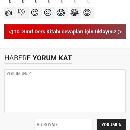
0
0
0
0
0
0
0
👍
👎
😍
😥
😱
😂
😡
◁ 10. Sınıf Ders Kitabı cevapları için tıklayınız ▷
HABERE
YORUM KAT