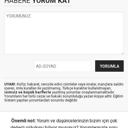
HABERE
YORUM KAT
UYARI:
Küfür, hakaret, rencide edici cümleler veya imalar, inançlara saldırı
içeren, imla kuralları ile yazılmamış, Türkçe karakter kullanılmayan,
isimsiz ve büyük harflerle
yazılmış yorumlar onaylanmamaktadır.
Yorumların her türlü cezai ve hukuki sorumluluğu yazan kişiye aittir. Eğitim
Sistem yapılan yorumlardan sorumlu değildir.
Önemli not:
Yorum ve düşüncelerinizin bizim için çok
değerli olduğunu biliyor musunuz? Yorumlarınızla soru