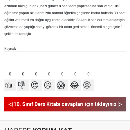
azından bazı günler 7, bazı günler 8 saat ders yapılmasına son verildi. İkili
öğretime yapan okullarımızda normal öğretim geçilene kadar haftada 30 saat
eğitim verilmesi en doğru uygulama olacaktır. Bakanlık sorunu tam anlamıyla
çözmese de yaptığı hatayı görerek bir adım geri atması önemli bir gelişme.”
şeklinde konuştu.
Kaynak:
0
0
0
0
0
0
0
👍
👎
😍
😥
😱
😂
😡
◁ 10. Sınıf Ders Kitabı cevapları için tıklayınız ▷