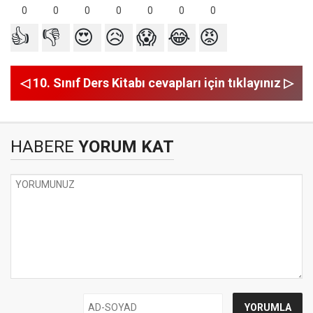
0
0
0
0
0
0
0
👍
👎
😍
😥
😱
😂
😡
◁ 10. Sınıf Ders Kitabı cevapları için tıklayınız ▷
HABERE
YORUM KAT