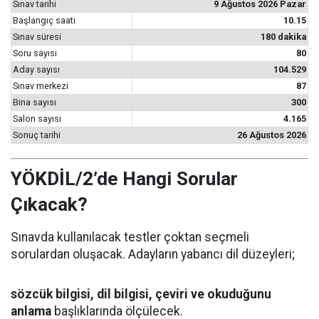
Sınav tarihi
9 Ağustos 2026 Pazar
Başlangıç saati
10.15
Sınav süresi
180 dakika
Soru sayısı
80
Aday sayısı
104.529
Sınav merkezi
87
Bina sayısı
300
Salon sayısı
4.165
Sonuç tarihi
26 Ağustos 2026
YÖKDİL/2’de Hangi Sorular
Çıkacak?
Sınavda kullanılacak testler çoktan seçmeli
sorulardan oluşacak. Adayların yabancı dil düzeyleri;
sözcük bilgisi, dil bilgisi, çeviri ve okuduğunu
anlama
başlıklarında ölçülecek.