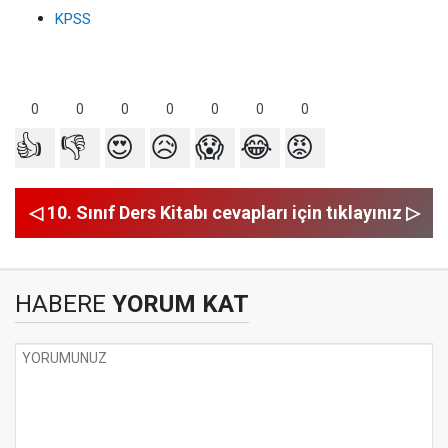
KPSS
0
0
0
0
0
0
0
👍
👎
😍
😥
😱
😂
😡
◁ 10. Sınıf Ders Kitabı cevapları için tıklayınız ▷
HABERE
YORUM KAT