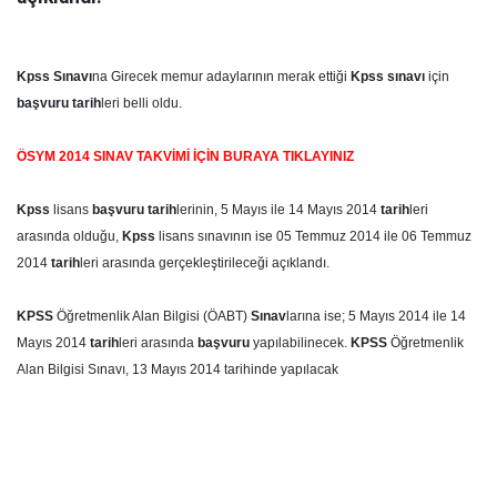
Kpss
Sınavı
na Girecek memur adaylarının merak ettiği
Kpss
sınavı
için
başvuru tarih
leri belli oldu.
ÖSYM 2014 SINAV TAKVİMİ İÇİN BURAYA TIKLAYINIZ
Kpss
lisans
başvuru tarih
lerinin, 5 Mayıs ile 14 Mayıs 2014
tarih
leri
arasında olduğu,
Kpss
lisans sınavının ise 05 Temmuz 2014 ile 06 Temmuz
2014
tarih
leri arasında gerçekleştirileceği açıklandı.
KPSS
Öğretmenlik Alan Bilgisi (ÖABT)
Sınav
larına ise; 5 Mayıs 2014 ile 14
Mayıs 2014
tarih
leri arasında
başvuru
yapılabilinecek.
KPSS
Öğretmenlik
Alan Bilgisi Sınavı, 13 Mayıs 2014 tarihinde yapılacak