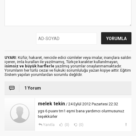
UYARI:
Küfür, hakaret, rencide edici cümleler veya imalar, inançlara saldırı
içeren, imla kuralları ile yazılmamış, Türkçe karakter kullanılmayan,
isimsiz ve büyük harflerle
yazılmış yorumlar onaylanmamaktadır.
Yorumların her türlü cezai ve hukuki sorumluluğu yazan kişiye aittir. Eğitim
Sistem yapılan yorumlardan sorumlu değildir.
1 Yorum
melek tekin
/ 24 Eylül 2012 Pazartesi 22:32
ygs 6 puanı tm1 eşmi bana yardımcı olurmusunuz
teşekkürler
Yanıtla
(0)
(0)