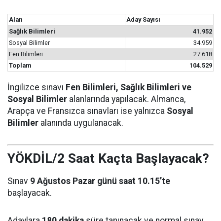
Alan
Aday Sayısı
Sağlık Bilimleri
41.952
Sosyal Bilimler
34.959
Fen Bilimleri
27.618
Toplam
104.529
İngilizce sınavı
Fen Bilimleri, Sağlık Bilimleri ve
Sosyal Bilimler
alanlarında yapılacak. Almanca,
Arapça ve Fransızca sınavları ise yalnızca
Sosyal
Bilimler
alanında uygulanacak.
YÖKDİL/2 Saat Kaçta Başlayacak?
Sınav
9 Ağustos Pazar günü saat 10.15’te
başlayacak.
Adaylara
180 dakika
süre tanınacak ve normal sınav