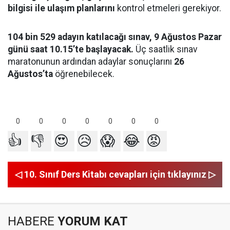
bilgisi ile ulaşım planlarını
kontrol etmeleri gerekiyor.
104 bin 529 adayın katılacağı sınav, 9 Ağustos Pazar
günü saat 10.15’te başlayacak.
Üç saatlik sınav
maratonunun ardından adaylar sonuçlarını
26
Ağustos’ta
öğrenebilecek.
0
0
0
0
0
0
0
👍
👎
😍
😥
😱
😂
😡
◁ 10. Sınıf Ders Kitabı cevapları için tıklayınız ▷
HABERE
YORUM KAT