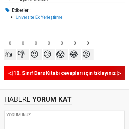
Etiketler :
Üniversite Ek Yerleştirme
0
0
0
0
0
0
0
👍
👎
😍
😥
😱
😂
😡
◁ 10. Sınıf Ders Kitabı cevapları için tıklayınız ▷
HABERE
YORUM KAT