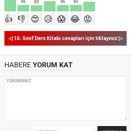
86
86
85
83
👍
👎
😍
😥
😱
😂
😡
◁ 10. Sınıf Ders Kitabı cevapları için tıklayınız ▷
HABERE
YORUM KAT