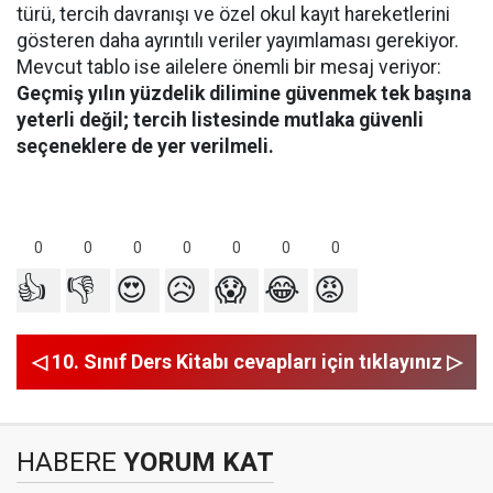
türü, tercih davranışı ve özel okul kayıt hareketlerini
gösteren daha ayrıntılı veriler yayımlaması gerekiyor.
Mevcut tablo ise ailelere önemli bir mesaj veriyor:
Geçmiş yılın yüzdelik dilimine güvenmek tek başına
yeterli değil; tercih listesinde mutlaka güvenli
seçeneklere de yer verilmeli.
0
0
0
0
0
0
0
👍
👎
😍
😥
😱
😂
😡
◁ 10. Sınıf Ders Kitabı cevapları için tıklayınız ▷
HABERE
YORUM KAT