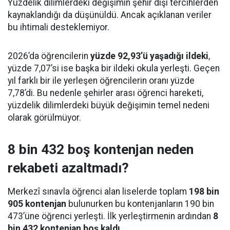
Yüzdelik dilimlerdeki değişimin şehir dışı tercihlerden
kaynaklandığı da düşünüldü. Ancak açıklanan veriler
bu ihtimali desteklemiyor.
2026’da öğrencilerin
yüzde 92,93’ü yaşadığı ildeki
,
yüzde 7,07’si ise başka bir ildeki okula yerleşti. Geçen
yıl farklı bir ile yerleşen öğrencilerin oranı yüzde
7,78’di. Bu nedenle şehirler arası öğrenci hareketi,
yüzdelik dilimlerdeki büyük değişimin temel nedeni
olarak görülmüyor.
8 bin 432 boş kontenjan neden
rekabeti azaltmadı?
Merkezî sınavla öğrenci alan liselerde toplam
198 bin
905 kontenjan
bulunurken bu kontenjanların 190 bin
473’üne öğrenci yerleşti. İlk yerleştirmenin ardından
8
bin 432 kontenjan boş kaldı
.