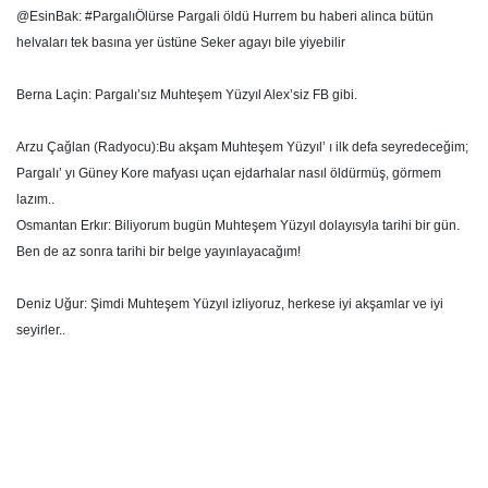
@EsinBak: #PargalıÖlürse Pargali öldü Hurrem bu haberi alinca bütün
helvaları tek basına yer üstüne Seker agayı bile yiyebilir
Berna Laçin: Pargalı’sız Muhteşem Yüzyıl Alex’siz FB gibi.
Arzu Çağlan (Radyocu):Bu akşam Muhteşem Yüzyıl’ ı ilk defa seyredeceğim;
Pargalı’ yı Güney Kore mafyası uçan ejdarhalar nasıl öldürmüş, görmem
lazım..
Osmantan Erkır: Biliyorum bugün Muhteşem Yüzyıl dolayısyla tarihi bir gün.
Ben de az sonra tarihi bir belge yayınlayacağım!
Deniz Uğur: Şimdi Muhteşem Yüzyıl izliyoruz, herkese iyi akşamlar ve iyi
seyirler..