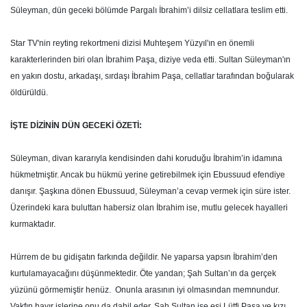
Süleyman, dün geceki bölümde Pargalı İbrahim’i dilsiz cellatlara teslim etti.
Star TV'nin reyting rekortmeni dizisi Muhteşem Yüzyıl'ın en önemli
karakterlerinden biri olan İbrahim Paşa, diziye veda etti. Sultan Süleyman'ın
en yakın dostu, arkadaşı, sırdaşı İbrahim Paşa, cellatlar tarafından boğularak
öldürüldü.
İŞTE DİZİNİN DÜN GECEKİ ÖZETİ:
Süleyman, divan kararıyla kendisinden dahi koruduğu İbrahim’in idamına
hükmetmiştir. Ancak bu hükmü yerine getirebilmek için Ebussuud efendiye
danışır. Şaşkına dönen Ebussuud, Süleyman’a cevap vermek için süre ister.
Üzerindeki kara buluttan habersiz olan İbrahim ise, mutlu gelecek hayalleri
kurmaktadır.
Hürrem de bu gidişatın farkında değildir. Ne yaparsa yapsın İbrahim’den
kurtulamayacağını düşünmektedir. Öte yandan; Şah Sultan’ın da gerçek
yüzünü görmemiştir henüz. Onunla arasının iyi olmasından memnundur.
Vakfın hayır işlerine onu da dahil eder. Şah Sultan ise eşi Lütfi Paşa ve kızı