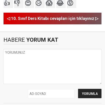
👍
👎
😍
😥
😱
😂
😡
◁ 10. Sınıf Ders Kitabı cevapları için tıklayınız ▷
HABERE
YORUM KAT