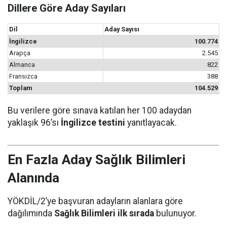
Dillere Göre Aday Sayıları
Dil
Aday Sayısı
İngilizce
100.774
Arapça
2.545
Almanca
822
Fransızca
388
Toplam
104.529
Bu verilere göre sınava katılan her 100 adaydan
yaklaşık 96’sı
İngilizce testini
yanıtlayacak.
En Fazla Aday Sağlık Bilimleri
Alanında
YÖKDİL/2’ye başvuran adayların alanlara göre
dağılımında
Sağlık Bilimleri ilk sırada
bulunuyor.