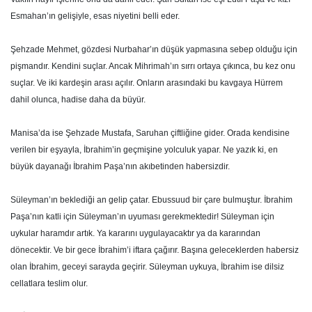
Esmahan’ın gelişiyle, esas niyetini belli eder.
Şehzade Mehmet, gözdesi Nurbahar’ın düşük yapmasına sebep olduğu için
pişmandır. Kendini suçlar. Ancak Mihrimah’ın sırrı ortaya çıkınca, bu kez onu
suçlar. Ve iki kardeşin arası açılır. Onların arasındaki bu kavgaya Hürrem
dahil olunca, hadise daha da büyür.
Manisa’da ise Şehzade Mustafa, Saruhan çiftliğine gider. Orada kendisine
verilen bir eşyayla, İbrahim’in geçmişine yolculuk yapar. Ne yazık ki, en
büyük dayanağı İbrahim Paşa’nın akıbetinden habersizdir.
Süleyman’ın beklediği an gelip çatar. Ebussuud bir çare bulmuştur. İbrahim
Paşa’nın katli için Süleyman’ın uyuması gerekmektedir! Süleyman için
uykular haramdır artık. Ya kararını uygulayacaktır ya da kararından
dönecektir. Ve bir gece İbrahim’i iftara çağırır. Başına geleceklerden habersiz
olan İbrahim, geceyi sarayda geçirir. Süleyman uykuya, İbrahim ise dilsiz
cellatlara teslim olur.