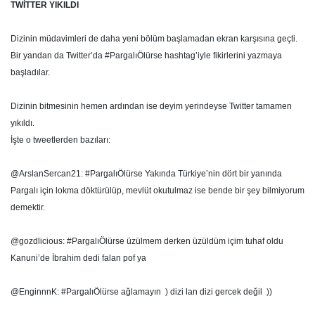
TWİTTER YIKILDI
Dizinin müdavimleri de daha yeni bölüm başlamadan ekran karşısına geçti.
Bir yandan da Twitter’da #PargalıÖlürse hashtag’iyle fikirlerini yazmaya
başladılar.
Dizinin bitmesinin hemen ardından ise deyim yerindeyse Twitter tamamen
yıkıldı.
İşte o tweetlerden bazıları:
@ArslanSercan21: #PargalıÖlürse Yakında Türkiye’nin dört bir yanında
Pargalı için lokma döktürülüp, mevlüt okutulmaz ise bende bir şey bilmiyorum
demektir.
@gozdlicious: #PargalıÖlürse üzülmem derken üzüldüm içim tuhaf oldu
Kanuni’de İbrahim dedi falan pof ya
@EnginnnK: #PargalıÖlürse ağlamayın ) dizi lan dizi gercek değil ))