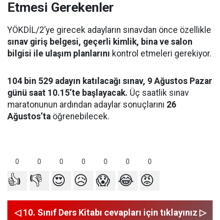
Etmesi Gerekenler
YÖKDİL/2’ye girecek adayların sınavdan önce özellikle
sınav giriş belgesi, geçerli kimlik, bina ve salon
bilgisi ile ulaşım planlarını
kontrol etmeleri gerekiyor.
104 bin 529 adayın katılacağı sınav, 9 Ağustos Pazar
günü saat 10.15’te başlayacak.
Üç saatlik sınav
maratonunun ardından adaylar sonuçlarını
26
Ağustos’ta
öğrenebilecek.
0
0
0
0
0
0
0
👍
👎
😍
😥
😱
😂
😡
◁ 10. Sınıf Ders Kitabı cevapları için tıklayınız ▷