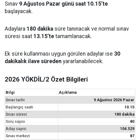
Sınav
9 Ağustos Pazar günü saat 10.15’te
başlayacak.
Adaylara
180 dakika
süre tanınacak ve normal sınav
süresi saat
13.15’te
tamamlanacak.
Ek süre kullanması uygun görülen adaylar ise
30
dakikalık ilave süreden
yararlanabilecek.
2026 YÖKDİL/2 Özet Bilgileri
Bilgi
Açıklama
Sınav tarihi
9 Ağustos 2026 Pazar
Başlangıç saati
10.15
Sınav süresi
180 dakika
Soru sayısı
80
Aday sayısı
104.529
Sınav merkezi
87