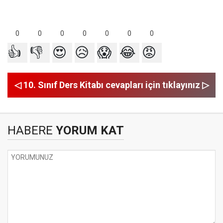
0
0
0
0
0
0
0
👍
👎
😍
😥
😱
😂
😡
◁ 10. Sınıf Ders Kitabı cevapları için tıklayınız ▷
HABERE
YORUM KAT