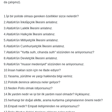
da çalışınız).
1.İyi bir poliste olması gereken özellikler sizce nelerdir?
2.Atatürk'ün İnkılâpçılık İlkesini anlatınız.
3.Atatürk'ün Laiklik İlkesini anlatınız.
4.Atatürk'ün Halkçılık İlkesini anlatınız.
5.Atatürk'ün Milliyetçilik İlkesini anlatınız.
6.Atatürk'ün Cumhuriyetçilik İlkesini anlatınız.
7.Atatürk'ün "Yurtta sulh, cihanda sulh" sözünden ne anlıyorsunuz?
8.Atatürk'ün Devletçilik İlkesini anlatınız.
9.Atatürk'ün "muasır medeniyet" sözünden ne anlıyorsunuz.
10.İnsan hakları sizin için ne ifade ediyor?
11.Yasama, yürütme ve yargı hakkında bilgi veriniz.
12.Polislik denince aklınıza neler geliyor?
13.Neden Polis olmak istiyorsunuz?
14.İlk yardım nedir ve iyi bir ilk yardım nasıl olmadır? Açıklayınız.
15.herhangi bir doğal afette, arama kurtarma çalışmalarının önemi nedir?
16.Empati nedir? Empati iletişiminden ne anlıyorsunuz?