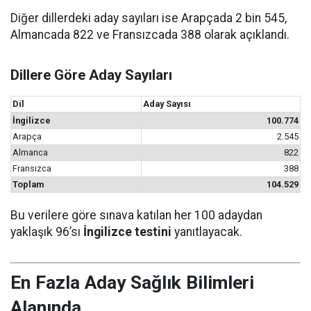
Diğer dillerdeki aday sayıları ise Arapçada 2 bin 545,
Almancada 822 ve Fransızcada 388 olarak açıklandı.
Dillere Göre Aday Sayıları
Dil
Aday Sayısı
İngilizce
100.774
Arapça
2.545
Almanca
822
Fransızca
388
Toplam
104.529
Bu verilere göre sınava katılan her 100 adaydan
yaklaşık 96’sı
İngilizce testini
yanıtlayacak.
En Fazla Aday Sağlık Bilimleri
Alanında