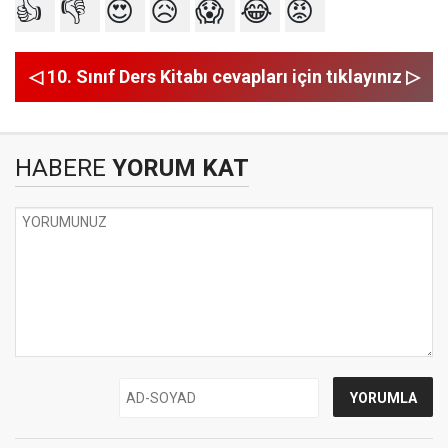
👍
👎
😍
😥
😱
😂
😡
◁ 10. Sınıf Ders Kitabı cevapları için tıklayınız ▷
HABERE
YORUM KAT