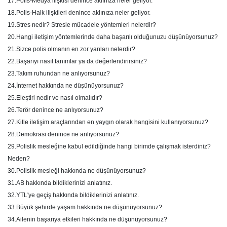
17.Polis-Medya ilişkisi denince aklınıza neler geliyor.
18.Polis-Halk ilişkileri denince aklınıza neler geliyor.
19.Stres nedir? Stresle mücadele yöntemleri nelerdir?
20.Hangi iletişim yöntemlerinde daha başarılı olduğunuzu düşünüyorsunuz?
21.Sizce polis olmanın en zor yanları nelerdir?
22.Başarıyı nasıl tanımlar ya da değerlendirirsiniz?
23.Takım ruhundan ne anlıyorsunuz?
24.İnternet hakkında ne düşünüyorsunuz?
25.Eleştiri nedir ve nasıl olmalıdır?
26.Terör denince ne anlıyorsunuz?
27.Kitle iletişim araçlarından en yaygın olarak hangisini kullanıyorsunuz?
28.Demokrasi denince ne anlıyorsunuz?
29.Polislik mesleğine kabul edildiğinde hangi birimde çalışmak isterdiniz?
Neden?
30.Polislik mesleği hakkında ne düşünüyorsunuz?
31.AB hakkında bildiklerinizi anlatınız.
32.YTL'ye geçiş hakkında bildiklerinizi anlatınız.
33.Büyük şehirde yaşam hakkında ne düşünüyorsunuz?
34.Ailenin başarıya etkileri hakkında ne düşünüyorsunuz?