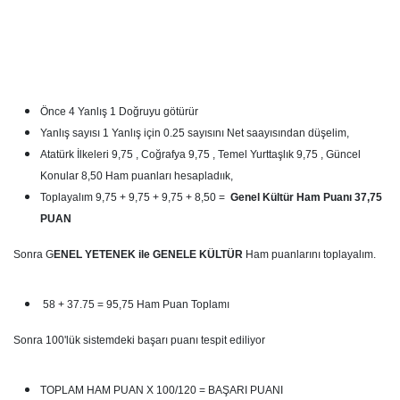
Önce 4 Yanlış 1 Doğruyu götürür
Yanlış sayısı 1 Yanlış için 0.25 sayısını Net saayısından düşelim,
Atatürk İlkeleri 9,75 , Coğrafya 9,75 , Temel Yurttaşlık 9,75 , Güncel
Konular 8,50 Ham puanları hesapladıık,
Toplayalım 9,75 + 9,75 + 9,75 + 8,50 =
Genel Kültür Ham Puanı 37,75
PUAN
Sonra G
ENEL YETENEK ile GENELE KÜLTÜR
Ham puanlarını toplayalım.
58 + 37.75 = 95,75 Ham Puan Toplamı
Sonra 100'lük sistemdeki başarı puanı tespit ediliyor
TOPLAM HAM PUAN X 100/120 = BAŞARI PUANI