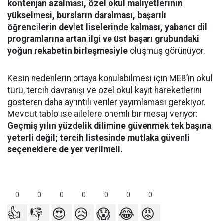
kontenjan azalması, özel okul maliyetlerinin
yükselmesi, bursların daralması, başarılı
öğrencilerin devlet liselerinde kalması, yabancı dil
programlarına artan ilgi ve üst başarı grubundaki
yoğun rekabetin birleşmesiyle
oluşmuş görünüyor.
Kesin nedenlerin ortaya konulabilmesi için MEB’in okul
türü, tercih davranışı ve özel okul kayıt hareketlerini
gösteren daha ayrıntılı veriler yayımlaması gerekiyor.
Mevcut tablo ise ailelere önemli bir mesaj veriyor:
Geçmiş yılın yüzdelik dilimine güvenmek tek başına
yeterli değil; tercih listesinde mutlaka güvenli
seçeneklere de yer verilmeli.
0
0
0
0
0
0
0
👍
👎
😍
😥
😱
😂
😡