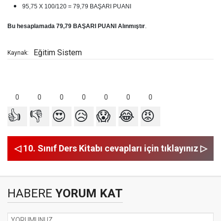
95,75 X 100/120 = 79,79 BAŞARI PUANI
Bu hesaplamada 79,79 BAŞARI PUANI Alınmıştır
.
Eğitim Sistem
Kaynak:
0
0
0
0
0
0
0
👍
👎
😍
😥
😱
😂
😡
◁ 10. Sınıf Ders Kitabı cevapları için tıklayınız ▷
HABERE
YORUM KAT