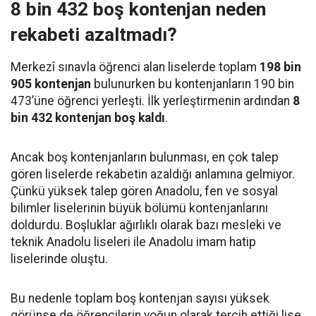
8 bin 432 boş kontenjan neden
rekabeti azaltmadı?
Merkezî sınavla öğrenci alan liselerde toplam
198 bin
905 kontenjan
bulunurken bu kontenjanların 190 bin
473’üne öğrenci yerleşti. İlk yerleştirmenin ardından
8
bin 432 kontenjan boş kaldı
.
Ancak boş kontenjanların bulunması, en çok talep
gören liselerde rekabetin azaldığı anlamına gelmiyor.
Çünkü yüksek talep gören Anadolu, fen ve sosyal
bilimler liselerinin büyük bölümü kontenjanlarını
doldurdu. Boşluklar ağırlıklı olarak bazı mesleki ve
teknik Anadolu liseleri ile Anadolu imam hatip
liselerinde oluştu.
Bu nedenle toplam boş kontenjan sayısı yüksek
görünse de öğrencilerin yoğun olarak tercih ettiği lise