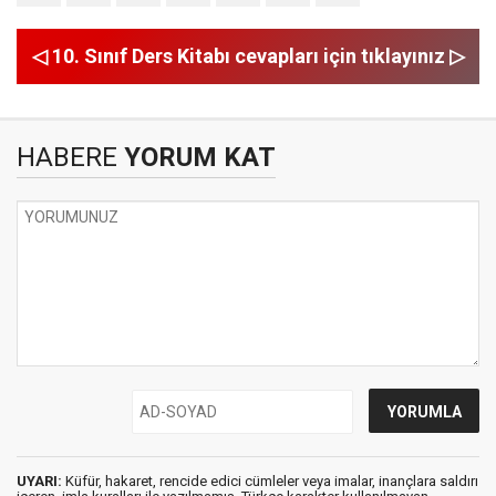
◁ 10. Sınıf Ders Kitabı cevapları için tıklayınız ▷
HABERE
YORUM KAT
UYARI:
Küfür, hakaret, rencide edici cümleler veya imalar, inançlara saldırı