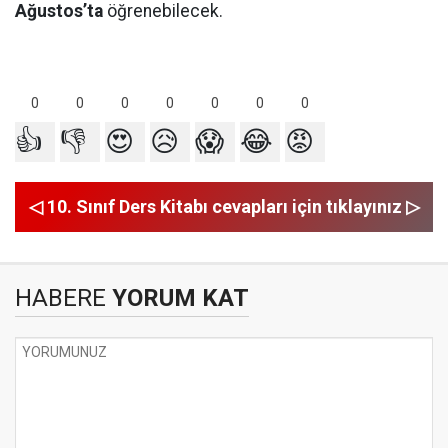
Ağustos’ta
öğrenebilecek.
0
0
0
0
0
0
0
👍
👎
😍
😥
😱
😂
😡
◁ 10. Sınıf Ders Kitabı cevapları için tıklayınız ▷
HABERE
YORUM KAT