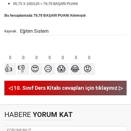
95,75 X 100/120 = 79,79 BAŞARI PUANI
Bu hesaplamada 79,79 BAŞARI PUANI Alınmıştır
.
Eğitim Sistem
Kaynak:
0
0
0
0
0
0
0
👍
👎
😍
😥
😱
😂
😡
◁ 10. Sınıf Ders Kitabı cevapları için tıklayınız ▷
HABERE
YORUM KAT