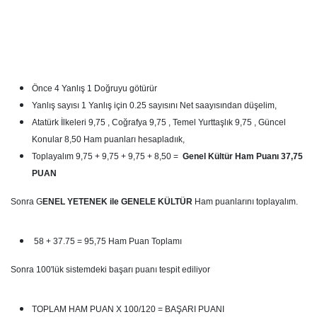
Önce 4 Yanlış 1 Doğruyu götürür
Yanlış sayısı 1 Yanlış için 0.25 sayısını Net saayısından düşelim,
Atatürk İlkeleri 9,75 , Coğrafya 9,75 , Temel Yurttaşlık 9,75 , Güncel
Konular 8,50 Ham puanları hesapladıık,
Toplayalım 9,75 + 9,75 + 9,75 + 8,50 =
Genel Kültür Ham Puanı 37,75
PUAN
Sonra G
ENEL YETENEK ile GENELE KÜLTÜR
Ham puanlarını toplayalım.
58 + 37.75 = 95,75 Ham Puan Toplamı
Sonra 100'lük sistemdeki başarı puanı tespit ediliyor
TOPLAM HAM PUAN X 100/120 = BAŞARI PUANI