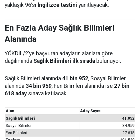
yaklaşık 96’sı
İngilizce testini
yanıtlayacak.
En Fazla Aday Sağlık Bilimleri
Alanında
YÖKDİL/2’ye başvuran adayların alanlara göre
dağılımında
Sağlık Bilimleri ilk sırada
bulunuyor.
Sağlık Bilimleri alanında
41 bin 952
, Sosyal Bilimler
alanında
34 bin 959
, Fen Bilimleri alanında ise
27 bin
618 aday
sınava katılacak.
Alan
Aday Sayısı
Sağlık Bilimleri
41.952
Sosyal Bilimler
34.959
Fen Bilimleri
27.618
Toplam
104.529