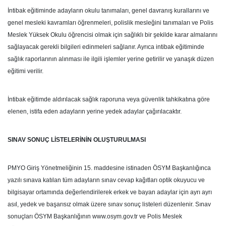
İntibak eğitiminde adayların okulu tanımaları, genel davranış kurallarını ve
genel mesleki kavramları öğrenmeleri, polislik mesleğini tanımaları ve Polis
Meslek Yüksek Okulu öğrencisi olmak için sağlıklı bir şekilde karar almalarını
sağlayacak gerekli bilgileri edinmeleri sağlanır. Ayrıca intibak eğitiminde
sağlık raporlarının alınması ile ilgili işlemler yerine getirilir ve yanaşık düzen
eğitimi verilir.
İntibak eğitimde aldırılacak sağlık raporuna veya güvenlik tahkikatına göre
elenen, istifa eden adayların yerine yedek adaylar çağırılacaktır.
SINAV SONUÇ LİSTELERİNİN OLUŞTURULMASI
PMYO Giriş Yönetmeliğinin 15. maddesine istinaden ÖSYM Başkanlığınca
yazılı sınava katılan tüm adayların sınav cevap kağıtları optik okuyucu ve
bilgisayar ortamında değerlendirilerek erkek ve bayan adaylar için ayrı ayrı
asıl, yedek ve başarısız olmak üzere sınav sonuç listeleri düzenlenir. Sınav
sonuçları ÖSYM Başkanlığının www.osym.gov.tr ve Polis Meslek