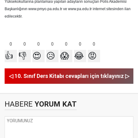
Yüksekokullarına planlaması yapılan adayların sonuçları Polis Akademisi
Başkanlığının www.pmyo.pa.edu.tr ve www.pa.edu.tr internet sitesinden ilan
edilecektir.
0
0
0
0
0
0
0
👍
👎
😍
😥
😱
😂
😡
◁ 10. Sınıf Ders Kitabı cevapları için tıklayınız ▷
HABERE
YORUM KAT