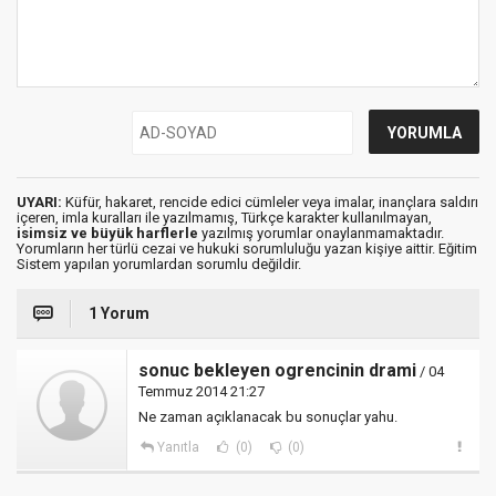
UYARI:
Küfür, hakaret, rencide edici cümleler veya imalar, inançlara saldırı
içeren, imla kuralları ile yazılmamış, Türkçe karakter kullanılmayan,
isimsiz ve büyük harflerle
yazılmış yorumlar onaylanmamaktadır.
Yorumların her türlü cezai ve hukuki sorumluluğu yazan kişiye aittir. Eğitim
Sistem yapılan yorumlardan sorumlu değildir.
1 Yorum
sonuc bekleyen ogrencinin drami
/ 04
Temmuz 2014 21:27
Ne zaman açıklanacak bu sonuçlar yahu.
Yanıtla
(0)
(0)