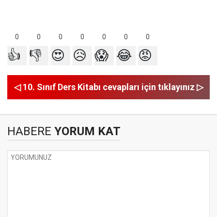
0
0
0
0
0
0
0
👍
👎
😍
😥
😱
😂
😡
◁ 10. Sınıf Ders Kitabı cevapları için tıklayınız ▷
HABERE
YORUM KAT