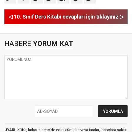
◁ 10. Sınıf Ders Kitabı cevapları için tıklayınız ▷
HABERE
YORUM KAT
UYARI:
Küfür, hakaret, rencide edici cümleler veya imalar, inançlara saldırı