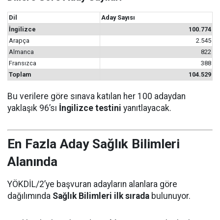
Dil
Aday Sayısı
İngilizce
100.774
Arapça
2.545
Almanca
822
Fransızca
388
Toplam
104.529
Bu verilere göre sınava katılan her 100 adaydan
yaklaşık 96’sı
İngilizce testini
yanıtlayacak.
En Fazla Aday Sağlık Bilimleri
Alanında
YÖKDİL/2’ye başvuran adayların alanlara göre
dağılımında
Sağlık Bilimleri ilk sırada
bulunuyor.