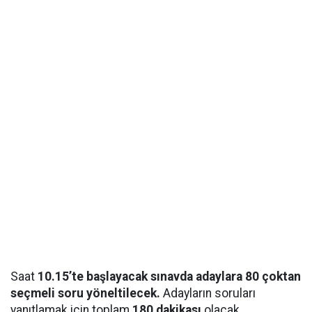
Saat
10.15’te başlayacak sınavda adaylara 80 çoktan
seçmeli soru yöneltilecek.
Adayların soruları
yanıtlamak için toplam
180 dakikası
olacak.