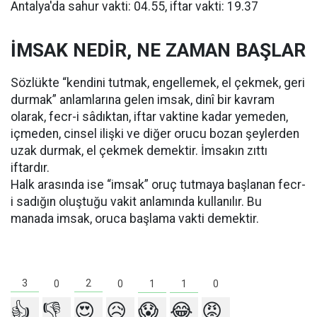
Antalya'da sahur vakti: 04.55, iftar vakti: 19.37
İMSAK NEDİR, NE ZAMAN BAŞLAR
Sözlükte “kendini tutmak, engellemek, el çekmek, geri
durmak” anlamlarına gelen imsak, dinî bir kavram
olarak, fecr-i sâdıktan, iftar vaktine kadar yemeden,
içmeden, cinsel ilişki ve diğer orucu bozan şeylerden
uzak durmak, el çekmek demektir. İmsakın zıttı
iftardır.
Halk arasında ise “imsak” oruç tutmaya başlanan fecr-
i sadığın oluştuğu vakit anlamında kullanılır. Bu
manada imsak, oruca başlama vakti demektir.
3
2
1
1
0
0
0
👍
👎
😍
😥
😱
😂
😡