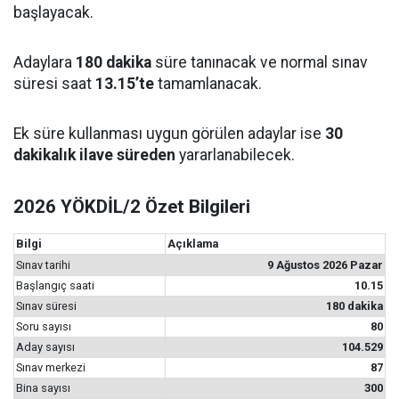
başlayacak.
Adaylara
180 dakika
süre tanınacak ve normal sınav
süresi saat
13.15’te
tamamlanacak.
Ek süre kullanması uygun görülen adaylar ise
30
dakikalık ilave süreden
yararlanabilecek.
2026 YÖKDİL/2 Özet Bilgileri
Bilgi
Açıklama
Sınav tarihi
9 Ağustos 2026 Pazar
Başlangıç saati
10.15
Sınav süresi
180 dakika
Soru sayısı
80
Aday sayısı
104.529
Sınav merkezi
87
Bina sayısı
300