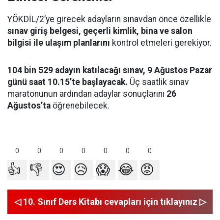
YÖKDİL/2’ye girecek adayların sınavdan önce özellikle
sınav giriş belgesi, geçerli kimlik, bina ve salon
bilgisi ile ulaşım planlarını
kontrol etmeleri gerekiyor.
104 bin 529 adayın katılacağı sınav, 9 Ağustos Pazar
günü saat 10.15’te başlayacak.
Üç saatlik sınav
maratonunun ardından adaylar sonuçlarını
26
Ağustos’ta
öğrenebilecek.
0
0
0
0
0
0
0
👍
👎
😍
😥
😱
😂
😡
◁ 10. Sınıf Ders Kitabı cevapları için tıklayınız ▷