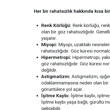
Her bir rahatsızlık hakkında kısa bi
Renk Körlüğü:
Renk körlüğü, renk
olan bir göz rahatsızlığıdır. Genell
yaşanır.
Miyopi:
Miyopi, uzaktaki nesneleri
rahatsızlığıdır. Göz küresi norma
Hipermetropi:
Hipermetropi, yakın
göz rahatsızlığıdır. Göz küresi n
değildir.
Astigmatizm:
Astigmatizm, ışığın
odaklanmamasına neden olan bir g
görüntülere yol açar.
İşitme Kaybı:
İşitme kaybı, işitm
İşitme kaybı yaşa bağlı, gürültü m
gelişebilir.