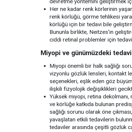
devretme yöntemini geliştirmek içi
Her ne kadar renk körlerinin yaşam
renk körlüğü, görme tehlikesi yara
körlüğü için bir tedavi bile gelişt
Bununla birlikte, Neitzes'in gelişt
ciddi retinal problemler için tedavi
Miyopi ve günümüzdeki tedavil
Miyopi önemli bir halk sağlığı so
vizyonlu gözlük lensleri, kontakt l
seçenekleri, eşlik eden göz büyüm
ilişkili fizyolojik değişiklikleri geci
Yüksek miyopi, retina dekolmanı, 
ve körlüğe katkıda bulunan predis
sağlığı sorunu olarak öne çıkması,
yavaşlatan etkili tedavilerin bulu
tedaviler arasında çeşitli gözlük c