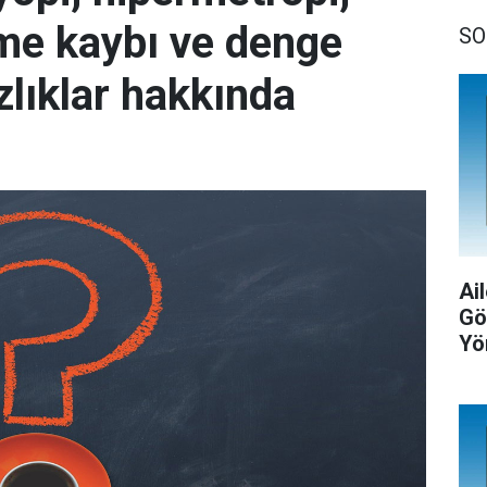
tme kaybı ve denge
SO
zlıklar hakkında
Ail
Gö
Yö