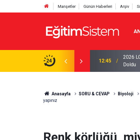
Manşetler
Günün Haberleri
Arşiv
S
AN
i Açıklandı: Sınavla Alan Liseler Yüzde 95,76
2026 LG
24
04:00
Tercihin
Anasayfa
SORU & CEVAP
Biyoloji
yapınız
Renk körlüğü, miy