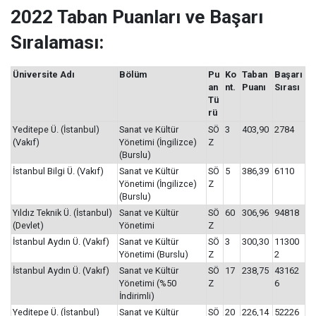
2022 Taban Puanları ve Başarı
Sıralaması:
Üniversite Adı
Bölüm
Pu
Ko
Taban
Başarı
an
nt.
Puanı
Sırası
Tü
rü
Yeditepe Ü. (İstanbul)
Sanat ve Kültür
SÖ
3
403,90
2784
(Vakıf)
Yönetimi (İngilizce)
Z
(Burslu)
İstanbul Bilgi Ü. (Vakıf)
Sanat ve Kültür
SÖ
5
386,39
6110
Yönetimi (İngilizce)
Z
(Burslu)
Yıldız Teknik Ü. (İstanbul)
Sanat ve Kültür
SÖ
60
306,96
94818
(Devlet)
Yönetimi
Z
İstanbul Aydın Ü. (Vakıf)
Sanat ve Kültür
SÖ
3
300,30
11300
Yönetimi (Burslu)
Z
2
İstanbul Aydın Ü. (Vakıf)
Sanat ve Kültür
SÖ
17
238,75
43162
Yönetimi (%50
Z
6
İndirimli)
Yeditepe Ü. (İstanbul)
Sanat ve Kültür
SÖ
20
226,14
52226