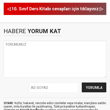
◁ 10. Sınıf Ders Kitabı cevapları için tıklayınız ▷
HABERE
YORUM KAT
UYARI:
Küfür, hakaret, rencide edici cümleler veya imalar, inançlara saldırı
içeren, imla kuralları ile yazılmamış, Türkçe karakter kullanılmayan,
isimsiz ve büyük harflerle
yazılmış yorumlar onaylanmamaktadır.