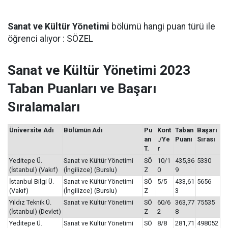
Sanat ve Kültür Yönetimi
bölümü hangi puan türü ile
öğrenci alıyor : SÖZEL
Sanat ve Kültür Yönetimi 2023
Taban Puanları ve Başarı
Sıralamaları
Üniversite Adı
Bölümün Adı
Pu
Kont
Taban
Başarı
an
./Ye
Puanı
Sırası
T.
r
Yeditepe Ü.
Sanat ve Kültür Yönetimi
SÖ
10/1
435,36
5330
(İstanbul) (Vakıf)
(İngilizce) (Burslu)
Z
0
9
İstanbul Bilgi Ü.
Sanat ve Kültür Yönetimi
SÖ
5/5
433,61
5656
(Vakıf)
(İngilizce) (Burslu)
Z
3
Yıldız Teknik Ü.
Sanat ve Kültür Yönetimi
SÖ
60/6
363,77
75535
(İstanbul) (Devlet)
Z
2
8
Yeditepe Ü.
Sanat ve Kültür Yönetimi
SÖ
8/8
281,71
498052