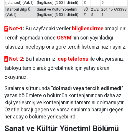
(İstanbul) (Vakıf)
(İngilizce) (%50 İndirimli)
Z
9
İstanbul Bilgi Ü.
Sanat ve Kültür Yönetimi
SÖ
25/2
261,45
693398
(Vakıf)
(İngilizce) (%50 İndirimli)
Z
5
1
#
Not-1
:
Bu sayfadaki veriler
bilgilendirme
amaçlıdır.
Tercih yapmadan önce
ÖSYM
'nin son yayınladığı
kılavuzu inceleyip ona göre tercih listenizi hazırlayınız.
#
Not-2
:
Bu haberimizi
cep telefonu
ile okuyorsanız
tabloyu tam olarak görebilmek için yatay ekran
okuyunuz.
Sıralama sütununda
“dolmadı veya tercih edilmedi”
yazan bölümlere o bölümün kontenjanından daha az
kişi yerleşmiş ve kontenjanının tamamını dolmamıştır.
Özetle barajı geçen ve varsa sıralama barajını geçen
her aday o bölüme yerleşebilirdi.
Sanat ve Kültür Yönetimi Bölümü