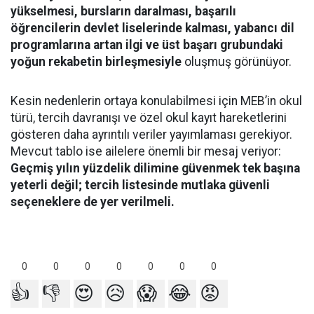
yükselmesi, bursların daralması, başarılı
öğrencilerin devlet liselerinde kalması, yabancı dil
programlarına artan ilgi ve üst başarı grubundaki
yoğun rekabetin birleşmesiyle
oluşmuş görünüyor.
Kesin nedenlerin ortaya konulabilmesi için MEB’in okul
türü, tercih davranışı ve özel okul kayıt hareketlerini
gösteren daha ayrıntılı veriler yayımlaması gerekiyor.
Mevcut tablo ise ailelere önemli bir mesaj veriyor:
Geçmiş yılın yüzdelik dilimine güvenmek tek başına
yeterli değil; tercih listesinde mutlaka güvenli
seçeneklere de yer verilmeli.
0
0
0
0
0
0
0
👍
👎
😍
😥
😱
😂
😡