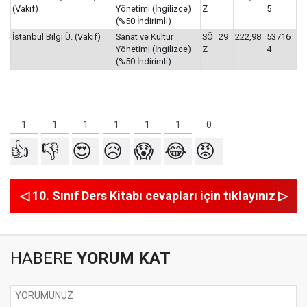
(Vakıf)
Yönetimi (İngilizce)
Z
5
(%50 İndirimli)
İstanbul Bilgi Ü. (Vakıf)
Sanat ve Kültür
SÖ
29
222,98
53716
Yönetimi (İngilizce)
Z
4
(%50 İndirimli)
1
1
1
1
1
1
0
👍
👎
😍
😥
😱
😂
😡
◁ 10. Sınıf Ders Kitabı cevapları için tıklayınız ▷
HABERE
YORUM KAT