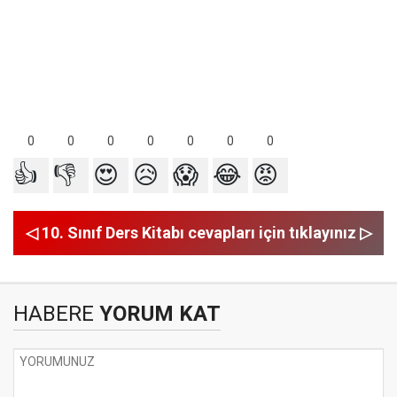
0
0
0
0
0
0
0
👍
👎
😍
😥
😱
😂
😡
◁ 10. Sınıf Ders Kitabı cevapları için tıklayınız ▷
HABERE
YORUM KAT