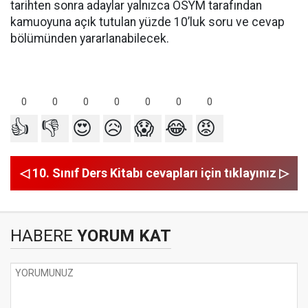
tarihten sonra adaylar yalnızca ÖSYM tarafından
kamuoyuna açık tutulan yüzde 10’luk soru ve cevap
bölümünden yararlanabilecek.
0
0
0
0
0
0
0
👍
👎
😍
😥
😱
😂
😡
◁ 10. Sınıf Ders Kitabı cevapları için tıklayınız ▷
HABERE
YORUM KAT