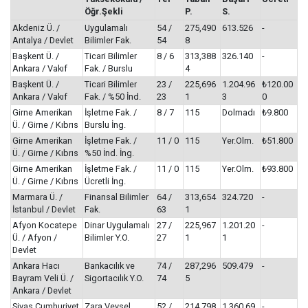
Öğr.Şekli
P.
S.
Akdeniz Ü. /
Uygulamalı
54 /
275,490
613.526
-
Antalya / Devlet
Bilimler Fak.
54
8
Başkent Ü. /
Ticari Bilimler
8 / 6
313,388
326.140
-
Ankara / Vakıf
Fak. / Burslu
4
Başkent Ü. /
Ticari Bilimler
23 /
225,696
1.204.96
₺120.00
Ankara / Vakıf
Fak. / %50 İnd.
23
1
3
0
Girne Amerikan
İşletme Fak. /
8 / 7
115
Dolmadı
₺9.800
Ü. / Girne / Kıbrıs
Burslu İng.
Girne Amerikan
İşletme Fak. /
11 / 0
115
Yer.Olm.
₺51.800
Ü. / Girne / Kıbrıs
%50 İnd. İng.
Girne Amerikan
İşletme Fak. /
11 / 0
115
Yer.Olm.
₺93.800
Ü. / Girne / Kıbrıs
Ücretli İng.
Marmara Ü. /
Finansal Bilimler
64 /
313,654
324.720
-
İstanbul / Devlet
Fak.
63
1
Afyon Kocatepe
Dinar Uygulamalı
27 /
225,967
1.201.20
-
Ü. / Afyon /
Bilimler Y.O.
27
1
1
Devlet
Ankara Hacı
Bankacılık ve
74 /
287,296
509.479
-
Bayram Veli Ü. /
Sigortacılık Y.O.
74
5
Ankara / Devlet
Sivas Cumhuriyet
Zara Veysel
52 /
214,798
1.360.69
-