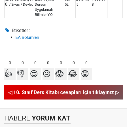
Ü. / Sivas / Devlet
Dursun
52
5
8
Uygulamalı
Bilimler Y.O.
Etiketler :
EA Bölümleri
0
0
0
0
0
0
0
👍
👎
😍
😥
😱
😂
😡
◁ 10. Sınıf Ders Kitabı cevapları için tıklayınız ▷
HABERE
YORUM KAT