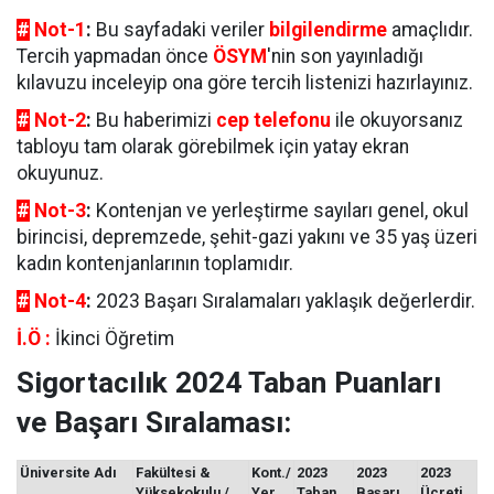
#
Not-1
:
Bu sayfadaki veriler
bilgilendirme
amaçlıdır.
Tercih yapmadan önce
ÖSYM
'nin son yayınladığı
kılavuzu inceleyip ona göre tercih listenizi hazırlayınız.
#
Not-2
:
Bu haberimizi
cep telefonu
ile okuyorsanız
tabloyu tam olarak görebilmek için yatay ekran
okuyunuz.
#
Not-3
:
Kontenjan ve yerleştirme sayıları genel, okul
birincisi, depremzede, şehit-gazi yakını ve 35 yaş üzeri
kadın kontenjanlarının toplamıdır.
#
Not-4
:
2023 Başarı Sıralamaları yaklaşık değerlerdir.
İ.Ö :
İkinci Öğretim
Sigortacılık 2024 Taban Puanları
ve Başarı Sıralaması:
Üniversite Adı
Fakültesi &
Kont./
2023
2023
2023
Yüksekokulu /
Yer
Taban
Başarı
Ücreti