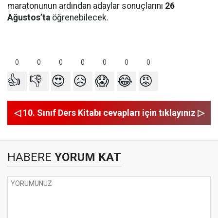
maratonunun ardından adaylar sonuçlarını
26
Ağustos’ta
öğrenebilecek.
0
0
0
0
0
0
0
👍
👎
😍
😥
😱
😂
😡
◁ 10. Sınıf Ders Kitabı cevapları için tıklayınız ▷
HABERE
YORUM KAT