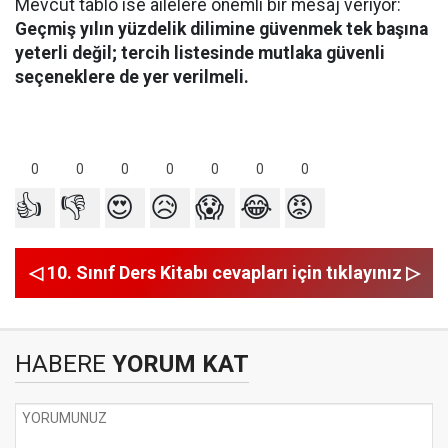
Mevcut tablo ise ailelere önemli bir mesaj veriyor:
Geçmiş yılın yüzdelik dilimine güvenmek tek başına
yeterli değil; tercih listesinde mutlaka güvenli
seçeneklere de yer verilmeli.
0
0
0
0
0
0
0
👍
👎
😍
😥
😱
😂
😡
◁ 10. Sınıf Ders Kitabı cevapları için tıklayınız ▷
HABERE
YORUM KAT