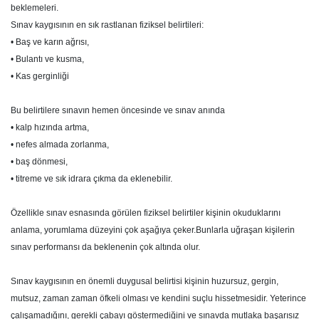
beklemeleri.
Sınav kaygısının en sık rastlanan fiziksel belirtileri:
• Baş ve karın ağrısı,
• Bulantı ve kusma,
• Kas gerginliği
Bu belirtilere sınavın hemen öncesinde ve sınav anında
• kalp hızında artma,
• nefes almada zorlanma,
• baş dönmesi,
• titreme ve sık idrara çıkma da eklenebilir.
Özellikle sınav esnasında görülen fiziksel belirtiler kişinin okuduklarını
anlama, yorumlama düzeyini çok aşağıya çeker.Bunlarla uğraşan kişilerin
sınav performansı da beklenenin çok altında olur.
Sınav kaygısının en önemli duygusal belirtisi kişinin huzursuz, gergin,
mutsuz, zaman zaman öfkeli olması ve kendini suçlu hissetmesidir. Yeterince
çalışamadığını, gerekli çabayı göstermediğini ve sınavda mutlaka başarısız