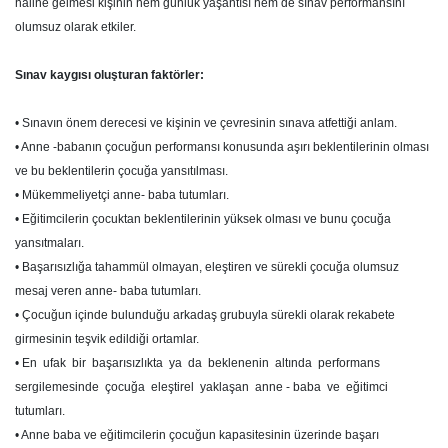
haline gelmesi kişinin hem günlük yaşantısı hem de sınav performansını
olumsuz olarak etkiler.
Sınav kaygısı oluşturan faktörler:
• Sınavın önem derecesi ve kişinin ve çevresinin sınava atfettiği anlam.
• Anne -babanın çocuğun performansı konusunda aşırı beklentilerinin olması
ve bu beklentilerin çocuğa yansıtılması.
• Mükemmeliyetçi anne- baba tutumları.
• Eğitimcilerin çocuktan beklentilerinin yüksek olması ve bunu çocuğa
yansıtmaları.
• Başarısızlığa tahammül olmayan, eleştiren ve sürekli çocuğa olumsuz
mesaj veren anne- baba tutumları.
• Çocuğun içinde bulunduğu arkadaş grubuyla sürekli olarak rekabete
girmesinin teşvik edildiği ortamlar.
• En ufak bir başarısızlıkta ya da beklenenin altında performans
sergilemesinde çocuğa eleştirel yaklaşan anne - baba ve eğitimci
tutumları.
• Anne baba ve eğitimcilerin çocuğun kapasitesinin üzerinde başarı