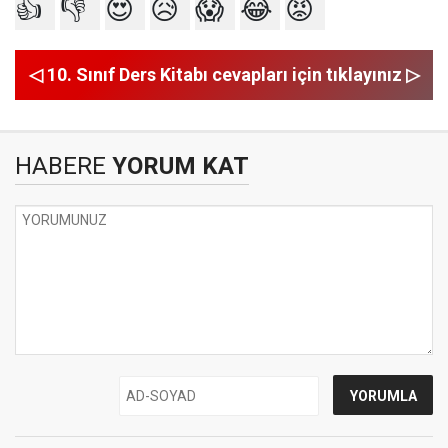
👍
👎
😍
😥
😱
😂
😡
◁ 10. Sınıf Ders Kitabı cevapları için tıklayınız ▷
HABERE
YORUM KAT