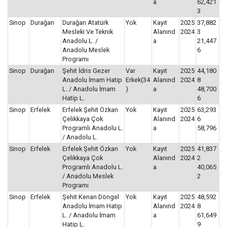
a
62,421
3
Sinop
Durağan
Durağan Atatürk
Yok
Kayıt
2025
37,882
Mesleki Ve Teknik
Alanınd
2024
3
Anadolu L. /
a
21,447
Anadolu Meslek
6
Programı
Sinop
Durağan
Şehit İdris Gezer
Var
Kayıt
2025
44,180
Anadolu İmam Hatip
Erkek(34
Alanınd
2024
8
L. / Anadolu İmam
)
a
48,700
Hatip L.
6
Sinop
Erfelek
Erfelek Şehit Özkan
Yok
Kayıt
2025
63,293
Çelikkaya Çok
Alanınd
2024
6
Programlı Anadolu L.
a
58,796
/ Anadolu L.
Sinop
Erfelek
Erfelek Şehit Özkan
Yok
Kayıt
2025
41,837
Çelikkaya Çok
Alanınd
2024
2
Programlı Anadolu L.
a
40,065
/ Anadolu Meslek
2
Programı
Sinop
Erfelek
Şehit Kenan Döngel
Yok
Kayıt
2025
48,592
Anadolu İmam Hatip
Alanınd
2024
8
L. / Anadolu İmam
a
61,649
Hatip L.
9