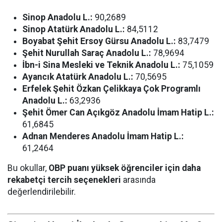
Sinop Anadolu L.:
90,2689
Sinop Atatürk Anadolu L.:
84,5112
Boyabat Şehit Ersoy Gürsu Anadolu L.:
83,7479
Şehit Nurullah Saraç Anadolu L.:
78,9694
İbn-i Sina Mesleki ve Teknik Anadolu L.:
75,1059
Ayancık Atatürk Anadolu L.:
70,5695
Erfelek Şehit Özkan Çelikkaya Çok Programlı
Anadolu L.:
63,2936
Şehit Ömer Can Açıkgöz Anadolu İmam Hatip L.:
61,6845
Adnan Menderes Anadolu İmam Hatip L.:
61,2464
Bu okullar,
OBP puanı yüksek öğrenciler için daha
rekabetçi tercih seçenekleri
arasında
değerlendirilebilir.