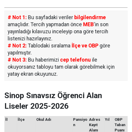
# Not 1:
Bu sayfadaki veriler
bilgilendirme
amaçlıdır. Tercih yapmadan önce
MEB
'in son
yayınladığı kılavuzu inceleyip ona göre tercih
listenizi hazırlayınız.
# Not 2:
Tablodaki sıralama
İlçe ve OBP
göre
yapılmıştır.
# Not 3:
Bu haberimizi
cep telefonu
ile
okuyorsanız tabloyu tam olarak görebilmek için
yatay ekran okuyunuz.
Sinop Sınavsız Öğrenci Alan
Liseler 2025-2026
İl
İlçe
Okul Adı
Pansiyo
Adres
Yıl
OBP
n
Kayıt
Taban
Alanı
Puanı