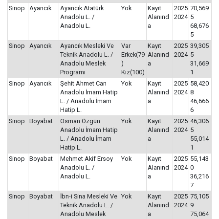
Sinop
Ayancık
Ayancık Atatürk
Yok
Kayıt
2025
70,569
Anadolu L. /
Alanınd
2024
5
Anadolu L.
a
68,676
5
Sinop
Ayancık
Ayancık Mesleki Ve
Var
Kayıt
2025
39,305
Teknik Anadolu L. /
Erkek(79
Alanınd
2024
5
Anadolu Meslek
)
a
31,669
Programı
Kız(100)
1
Sinop
Ayancık
Şehit Ahmet Can
Yok
Kayıt
2025
58,420
Anadolu İmam Hatip
Alanınd
2024
8
L. / Anadolu İmam
a
46,666
Hatip L.
6
Sinop
Boyabat
Osman Özgün
Yok
Kayıt
2025
46,306
Anadolu İmam Hatip
Alanınd
2024
5
L. / Anadolu İmam
a
55,014
Hatip L.
1
Sinop
Boyabat
Mehmet Akif Ersoy
Yok
Kayıt
2025
55,143
Anadolu L. /
Alanınd
2024
0
Anadolu L.
a
36,216
7
Sinop
Boyabat
İbn-i Sina Mesleki Ve
Yok
Kayıt
2025
75,105
Teknik Anadolu L. /
Alanınd
2024
9
Anadolu Meslek
a
75,064