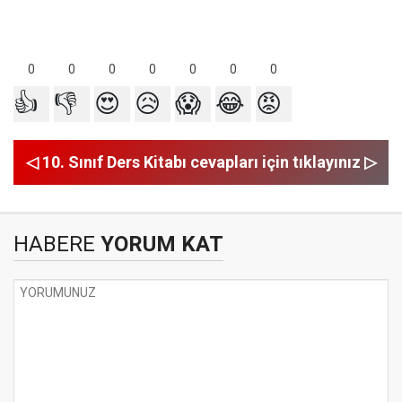
0
0
0
0
0
0
0
👍
👎
😍
😥
😱
😂
😡
◁ 10. Sınıf Ders Kitabı cevapları için tıklayınız ▷
HABERE
YORUM KAT