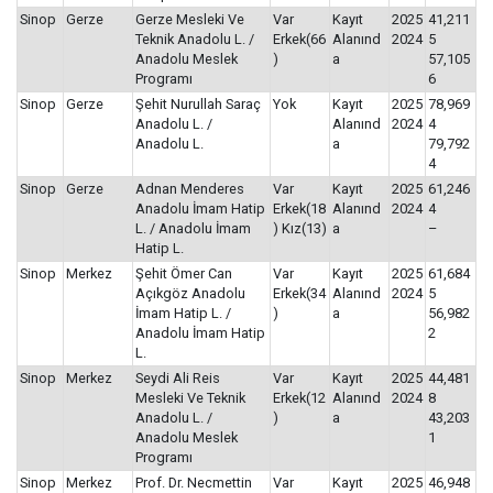
Sinop
Gerze
Gerze Mesleki Ve
Var
Kayıt
2025
41,211
Teknik Anadolu L. /
Erkek(66
Alanınd
2024
5
Anadolu Meslek
)
a
57,105
Programı
6
Sinop
Gerze
Şehit Nurullah Saraç
Yok
Kayıt
2025
78,969
Anadolu L. /
Alanınd
2024
4
Anadolu L.
a
79,792
4
Sinop
Gerze
Adnan Menderes
Var
Kayıt
2025
61,246
Anadolu İmam Hatip
Erkek(18
Alanınd
2024
4
L. / Anadolu İmam
) Kız(13)
a
–
Hatip L.
Sinop
Merkez
Şehit Ömer Can
Var
Kayıt
2025
61,684
Açıkgöz Anadolu
Erkek(34
Alanınd
2024
5
İmam Hatip L. /
)
a
56,982
Anadolu İmam Hatip
2
L.
Sinop
Merkez
Seydi Ali Reis
Var
Kayıt
2025
44,481
Mesleki Ve Teknik
Erkek(12
Alanınd
2024
8
Anadolu L. /
)
a
43,203
Anadolu Meslek
1
Programı
Sinop
Merkez
Prof. Dr. Necmettin
Var
Kayıt
2025
46,948