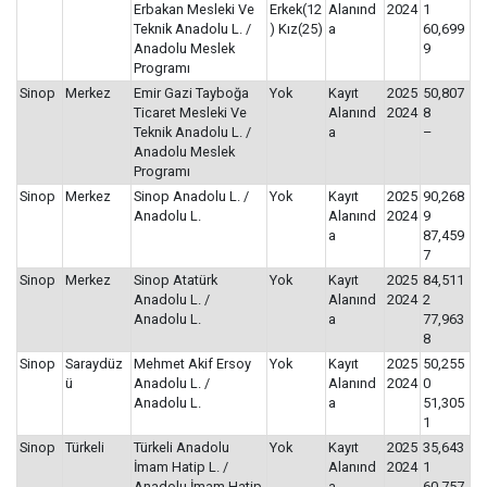
Erbakan Mesleki Ve
Erkek(12
Alanınd
2024
1
Teknik Anadolu L. /
) Kız(25)
a
60,699
Anadolu Meslek
9
Programı
Sinop
Merkez
Emir Gazi Tayboğa
Yok
Kayıt
2025
50,807
Ticaret Mesleki Ve
Alanınd
2024
8
Teknik Anadolu L. /
a
–
Anadolu Meslek
Programı
Sinop
Merkez
Sinop Anadolu L. /
Yok
Kayıt
2025
90,268
Anadolu L.
Alanınd
2024
9
a
87,459
7
Sinop
Merkez
Sinop Atatürk
Yok
Kayıt
2025
84,511
Anadolu L. /
Alanınd
2024
2
Anadolu L.
a
77,963
8
Sinop
Saraydüz
Mehmet Akif Ersoy
Yok
Kayıt
2025
50,255
ü
Anadolu L. /
Alanınd
2024
0
Anadolu L.
a
51,305
1
Sinop
Türkeli
Türkeli Anadolu
Yok
Kayıt
2025
35,643
İmam Hatip L. /
Alanınd
2024
1
Anadolu İmam Hatip
a
60,757