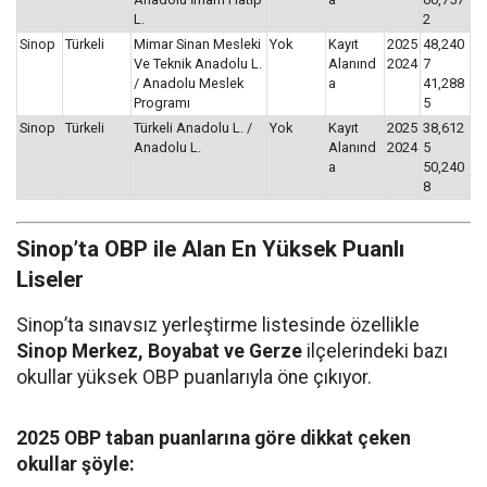
L.
2
Sinop
Türkeli
Mimar Sinan Mesleki
Yok
Kayıt
2025
48,240
Ve Teknik Anadolu L.
Alanınd
2024
7
/ Anadolu Meslek
a
41,288
Programı
5
Sinop
Türkeli
Türkeli Anadolu L. /
Yok
Kayıt
2025
38,612
Anadolu L.
Alanınd
2024
5
a
50,240
8
Sinop’ta OBP ile Alan En Yüksek Puanlı
Liseler
Sinop’ta sınavsız yerleştirme listesinde özellikle
Sinop Merkez, Boyabat ve Gerze
ilçelerindeki bazı
okullar yüksek OBP puanlarıyla öne çıkıyor.
2025 OBP taban puanlarına göre dikkat çeken
okullar şöyle: