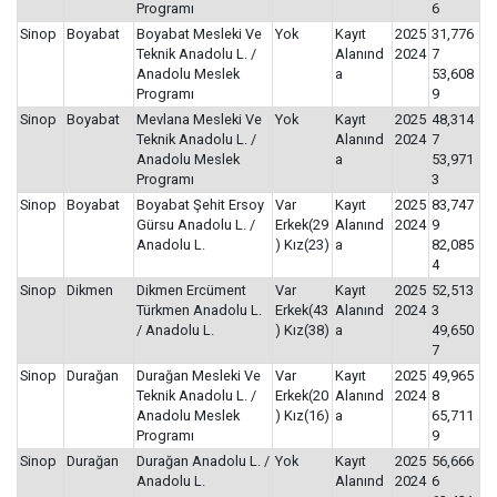
Programı
6
Sinop
Boyabat
Boyabat Mesleki Ve
Yok
Kayıt
2025
31,776
Teknik Anadolu L. /
Alanınd
2024
7
Anadolu Meslek
a
53,608
Programı
9
Sinop
Boyabat
Mevlana Mesleki Ve
Yok
Kayıt
2025
48,314
Teknik Anadolu L. /
Alanınd
2024
7
Anadolu Meslek
a
53,971
Programı
3
Sinop
Boyabat
Boyabat Şehit Ersoy
Var
Kayıt
2025
83,747
Gürsu Anadolu L. /
Erkek(29
Alanınd
2024
9
Anadolu L.
) Kız(23)
a
82,085
4
Sinop
Dikmen
Dikmen Ercüment
Var
Kayıt
2025
52,513
Türkmen Anadolu L.
Erkek(43
Alanınd
2024
3
/ Anadolu L.
) Kız(38)
a
49,650
7
Sinop
Durağan
Durağan Mesleki Ve
Var
Kayıt
2025
49,965
Teknik Anadolu L. /
Erkek(20
Alanınd
2024
8
Anadolu Meslek
) Kız(16)
a
65,711
Programı
9
Sinop
Durağan
Durağan Anadolu L. /
Yok
Kayıt
2025
56,666
Anadolu L.
Alanınd
2024
6