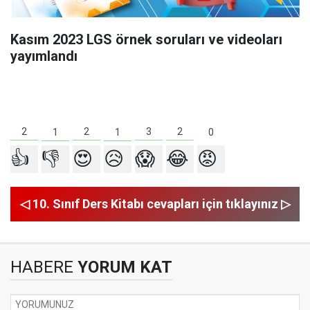
Kasım 2023 LGS örnek soruları ve videoları
yayımlandı
3
2
2
2
1
1
0
👍
👎
😍
😥
😱
😂
😡
◁ 10. Sınıf Ders Kitabı cevapları için tıklayınız ▷
HABERE
YORUM KAT