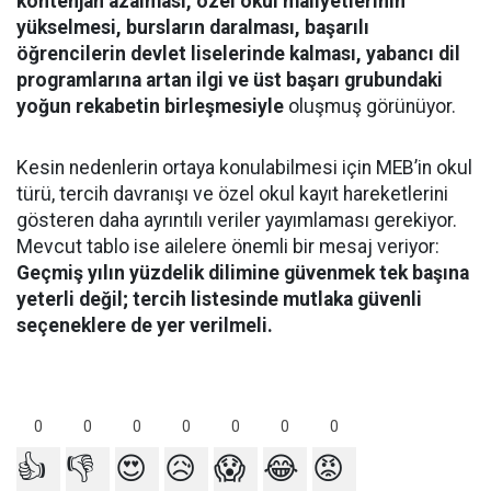
kontenjan azalması, özel okul maliyetlerinin
yükselmesi, bursların daralması, başarılı
öğrencilerin devlet liselerinde kalması, yabancı dil
programlarına artan ilgi ve üst başarı grubundaki
yoğun rekabetin birleşmesiyle
oluşmuş görünüyor.
Kesin nedenlerin ortaya konulabilmesi için MEB’in okul
türü, tercih davranışı ve özel okul kayıt hareketlerini
gösteren daha ayrıntılı veriler yayımlaması gerekiyor.
Mevcut tablo ise ailelere önemli bir mesaj veriyor:
Geçmiş yılın yüzdelik dilimine güvenmek tek başına
yeterli değil; tercih listesinde mutlaka güvenli
seçeneklere de yer verilmeli.
0
0
0
0
0
0
0
👍
👎
😍
😥
😱
😂
😡