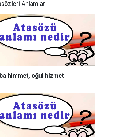
asözleri Anlamları
ba himmet, oğul hizmet