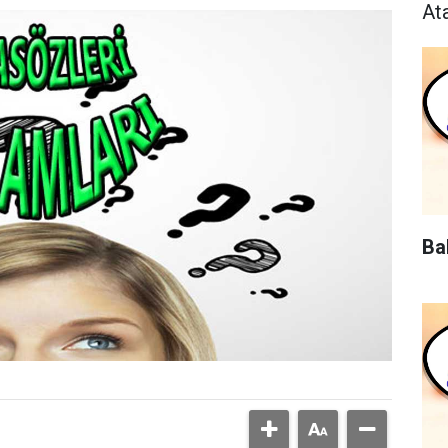
At
Ba