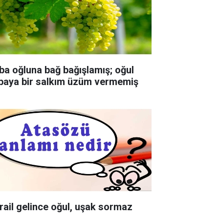
ba oğluna bağ bağışlamış; oğul
baya bir salkım üzüm vermemiş
rail gelince oğul, uşak sormaz