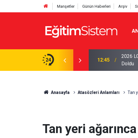
Manşetler
Günün Haberleri
Arşiv
S
AN
iseleri Belli Oldu: İki Program 500 Puanla
2026 LG
24
12:45
Doldu
Anasayfa
Atasözleri Anlamları
Tan y
Tan yeri ağarınca