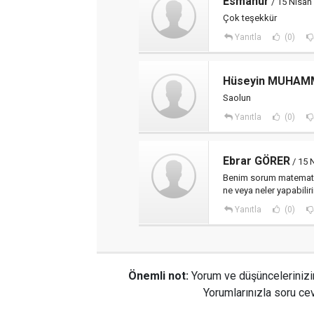
Esmanur
/ 15 Nisan
Çok teşekkür
Yanıtla
(0)
Hüseyin MUHAM
Saolun
Yanıtla
(0)
Ebrar GÖRER
/ 15 
Benim sorum matematik
ne veya neler yapabili
Yanıtla
(0)
Önemli not:
Yorum ve düşüncelerinizi
Yorumlarınızla soru cev