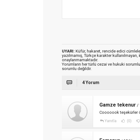
UYARI:
Küfür, hakaret, rencide edici cümleler 
yazılmamış, Türkçe karakter kullanılmayan,
onaylanmamaktadır.
Yorumların her türlü cezai ve hukuki sorumlu
sorumlu değildir.
4 Yorum
Gamze tekenur
/ 
Cooooook teşekürler ö
Yanıtla
(0)