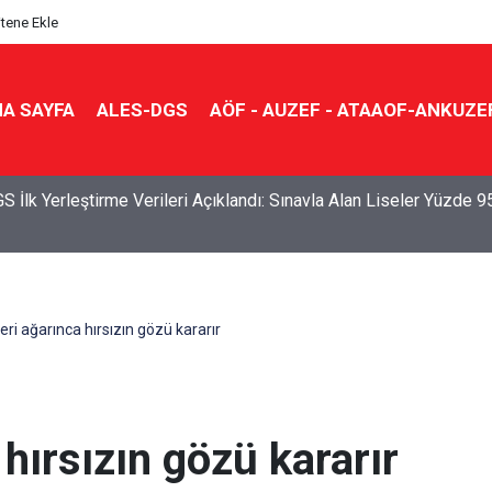
itene Ekle
A SAYFA
ALES-DGS
AÖF - AUZEF - ATAAOF-ANKUZE
S İlk Yerleştirme Verileri Açıklandı: Sınavla Alan Liseler Yüzde 9
eri ağarınca hırsızın gözü kararır
 hırsızın gözü kararır