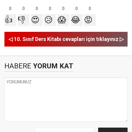
0
0
0
0
0
0
0
👍
👎
😍
😥
😱
😂
😡
◁ 10. Sınıf Ders Kitabı cevapları için tıklayınız ▷
HABERE
YORUM KAT