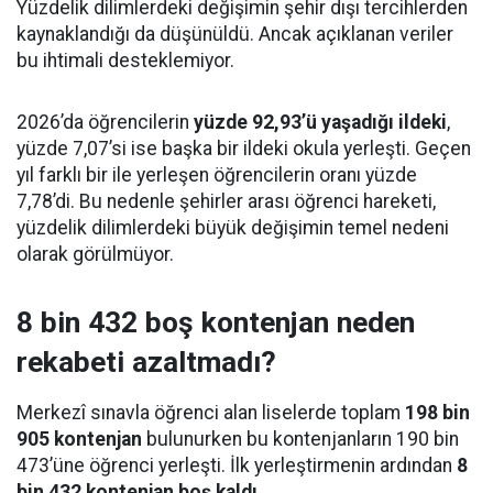
Yüzdelik dilimlerdeki değişimin şehir dışı tercihlerden
kaynaklandığı da düşünüldü. Ancak açıklanan veriler
bu ihtimali desteklemiyor.
2026’da öğrencilerin
yüzde 92,93’ü yaşadığı ildeki
,
yüzde 7,07’si ise başka bir ildeki okula yerleşti. Geçen
yıl farklı bir ile yerleşen öğrencilerin oranı yüzde
7,78’di. Bu nedenle şehirler arası öğrenci hareketi,
yüzdelik dilimlerdeki büyük değişimin temel nedeni
olarak görülmüyor.
8 bin 432 boş kontenjan neden
rekabeti azaltmadı?
Merkezî sınavla öğrenci alan liselerde toplam
198 bin
905 kontenjan
bulunurken bu kontenjanların 190 bin
473’üne öğrenci yerleşti. İlk yerleştirmenin ardından
8
bin 432 kontenjan boş kaldı
.