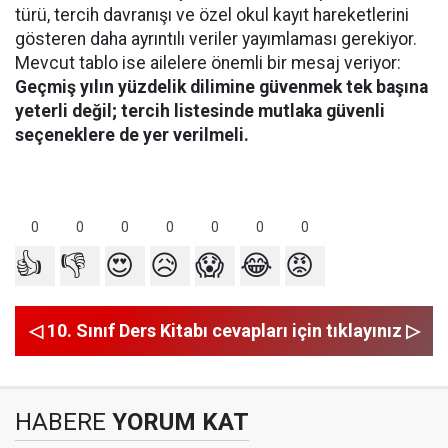
türü, tercih davranışı ve özel okul kayıt hareketlerini
gösteren daha ayrıntılı veriler yayımlaması gerekiyor.
Mevcut tablo ise ailelere önemli bir mesaj veriyor:
Geçmiş yılın yüzdelik dilimine güvenmek tek başına
yeterli değil; tercih listesinde mutlaka güvenli
seçeneklere de yer verilmeli.
0
0
0
0
0
0
0
👍
👎
😍
😥
😱
😂
😡
◁ 10. Sınıf Ders Kitabı cevapları için tıklayınız ▷
HABERE
YORUM KAT