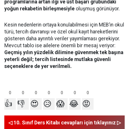
programlarına artan ilgi ve üst başarı grubundaki
yoğun rekabetin birleşmesiyle
oluşmuş görünüyor.
Kesin nedenlerin ortaya konulabilmesi için MEB’in okul
türü, tercih davranışı ve özel okul kayıt hareketlerini
gösteren daha ayrıntılı veriler yayımlaması gerekiyor.
Mevcut tablo ise ailelere önemli bir mesaj veriyor:
Geçmiş yılın yüzdelik dilimine güvenmek tek başına
yeterli değil; tercih listesinde mutlaka güvenli
seçeneklere de yer verilmeli.
0
0
0
0
0
0
0
👍
👎
😍
😥
😱
😂
😡
◁ 10. Sınıf Ders Kitabı cevapları için tıklayınız ▷