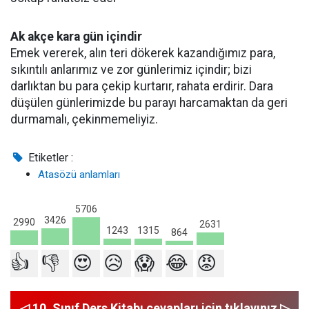
Ak akçe kara gün içindir
Emek vererek, alın teri dökerek kazandığımız para,
sıkıntılı anlarımız ve zor günlerimiz içindir; bizi
darlıktan bu para çekip kurtarır, rahata erdirir. Dara
düşülen günlerimizde bu parayı harcamaktan da geri
durmamalı, çekinmemeliyiz.
Etiketler :
Atasözü anlamları
5706
3426
2990
2631
1315
1243
864
👍
👎
😍
😥
😱
😂
😡
◁ 10. Sınıf Ders Kitabı cevapları için tıklayınız ▷