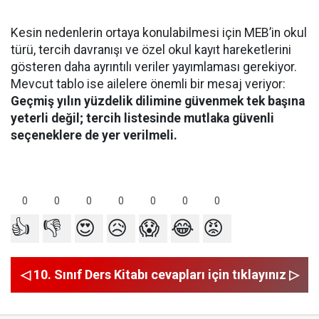
Kesin nedenlerin ortaya konulabilmesi için MEB’in okul
türü, tercih davranışı ve özel okul kayıt hareketlerini
gösteren daha ayrıntılı veriler yayımlaması gerekiyor.
Mevcut tablo ise ailelere önemli bir mesaj veriyor:
Geçmiş yılın yüzdelik dilimine güvenmek tek başına
yeterli değil; tercih listesinde mutlaka güvenli
seçeneklere de yer verilmeli.
0
0
0
0
0
0
0
👍
👎
😍
😥
😱
😂
😡
◁ 10. Sınıf Ders Kitabı cevapları için tıklayınız ▷