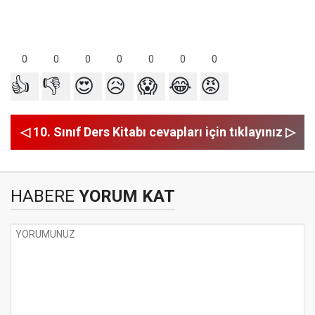
0
0
0
0
0
0
0
👍
👎
😍
😥
😱
😂
😡
◁ 10. Sınıf Ders Kitabı cevapları için tıklayınız ▷
HABERE
YORUM KAT