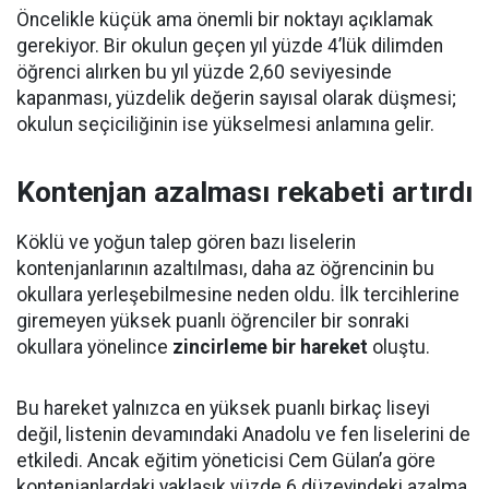
Öncelikle küçük ama önemli bir noktayı açıklamak
gerekiyor. Bir okulun geçen yıl yüzde 4’lük dilimden
öğrenci alırken bu yıl yüzde 2,60 seviyesinde
kapanması, yüzdelik değerin sayısal olarak düşmesi;
okulun seçiciliğinin ise yükselmesi anlamına gelir.
Kontenjan azalması rekabeti artırdı
Köklü ve yoğun talep gören bazı liselerin
kontenjanlarının azaltılması, daha az öğrencinin bu
okullara yerleşebilmesine neden oldu. İlk tercihlerine
giremeyen yüksek puanlı öğrenciler bir sonraki
okullara yönelince
zincirleme bir hareket
oluştu.
Bu hareket yalnızca en yüksek puanlı birkaç liseyi
değil, listenin devamındaki Anadolu ve fen liselerini de
etkiledi. Ancak eğitim yöneticisi Cem Gülan’a göre
kontenjanlardaki yaklaşık yüzde 6 düzeyindeki azalma,