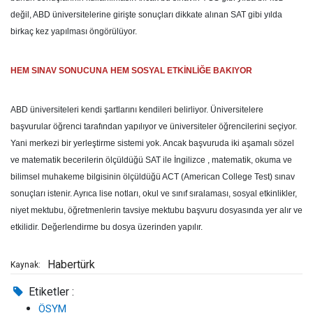
değil, ABD üniversitelerine girişte sonuçları dikkate alınan SAT gibi yılda
birkaç kez yapılması öngörülüyor.
HEM SINAV SONUCUNA HEM SOSYAL ETKİNLİĞE BAKIYOR
ABD üniversiteleri kendi şartlarını kendileri belirliyor. Üniversitelere
başvurular öğrenci tarafından yapılıyor ve üniversiteler öğrencilerini seçiyor.
Yani merkezi bir yerleştirme sistemi yok. Ancak başvuruda iki aşamalı sözel
ve matematik becerilerin ölçüldüğü SAT ile İngilizce , matematik, okuma ve
bilimsel muhakeme bilgisinin ölçüldüğü ACT (American College Test) sınav
sonuçları istenir. Ayrıca lise notları, okul ve sınıf sıralaması, sosyal etkinlikler,
niyet mektubu, öğretmenlerin tavsiye mektubu başvuru dosyasında yer alır ve
etkilidir. Değerlendirme bu dosya üzerinden yapılır.
Habertürk
Kaynak:
Etiketler :
ÖSYM