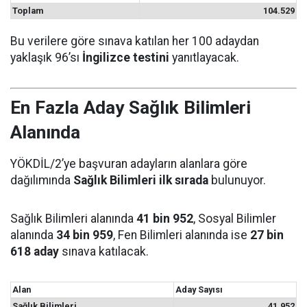
Toplam
104.529
Bu verilere göre sınava katılan her 100 adaydan
yaklaşık 96’sı
İngilizce testini
yanıtlayacak.
En Fazla Aday Sağlık Bilimleri
Alanında
YÖKDİL/2’ye başvuran adayların alanlara göre
dağılımında
Sağlık Bilimleri ilk sırada
bulunuyor.
Sağlık Bilimleri alanında
41 bin 952
, Sosyal Bilimler
alanında
34 bin 959
, Fen Bilimleri alanında ise
27 bin
618 aday
sınava katılacak.
Alan
Aday Sayısı
Sağlık Bilimleri
41.952