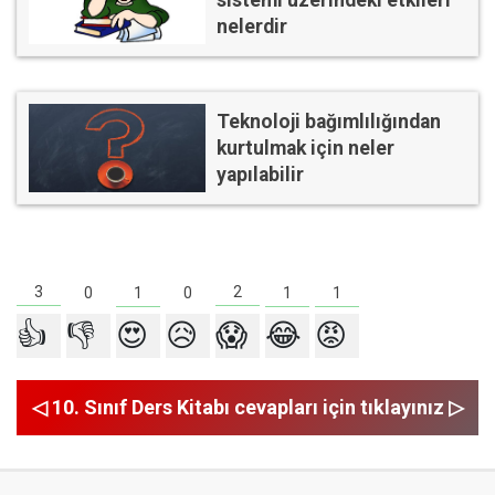
sistemi üzerindeki etkileri
nelerdir
Teknoloji bağımlılığından
kurtulmak için neler
yapılabilir
3
2
1
1
1
0
0
👍
👎
😍
😥
😱
😂
😡
◁ 10. Sınıf Ders Kitabı cevapları için tıklayınız ▷