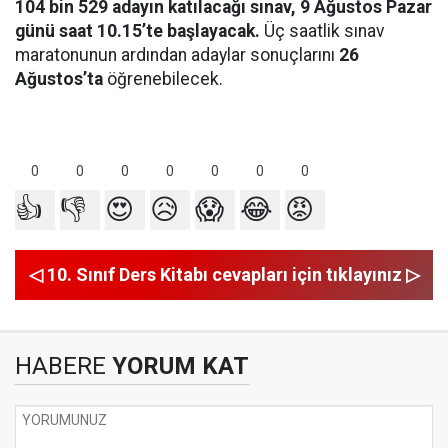
104 bin 529 adayın katılacağı sınav, 9 Ağustos Pazar
günü saat 10.15’te başlayacak.
Üç saatlik sınav
maratonunun ardından adaylar sonuçlarını
26
Ağustos’ta
öğrenebilecek.
0
0
0
0
0
0
0
👍
👎
😍
😥
😱
😂
😡
◁ 10. Sınıf Ders Kitabı cevapları için tıklayınız ▷
HABERE
YORUM KAT