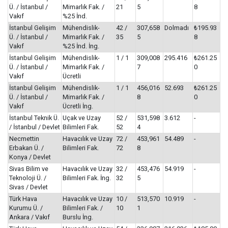
Ü. / İstanbul /
Mimarlık Fak. /
21
5
8
Vakıf
%25 İnd.
İstanbul Gelişim
Mühendislik-
42 /
307,658
Dolmadı
₺195.93
Ü. / İstanbul /
Mimarlık Fak. /
35
5
8
Vakıf
%25 İnd. İng.
İstanbul Gelişim
Mühendislik-
1 / 1
309,008
295.416
₺261.25
Ü. / İstanbul /
Mimarlık Fak. /
7
0
Vakıf
Ücretli
İstanbul Gelişim
Mühendislik-
1 / 1
456,016
52.693
₺261.25
Ü. / İstanbul /
Mimarlık Fak. /
8
0
Vakıf
Ücretli İng.
İstanbul Teknik Ü.
Uçak ve Uzay
52 /
531,598
3.612
-
/ İstanbul / Devlet
Bilimleri Fak.
52
4
Necmettin
Havacılık ve Uzay
72 /
453,961
54.489
-
Erbakan Ü. /
Bilimleri Fak.
72
8
Konya / Devlet
Sivas Bilim ve
Havacılık ve Uzay
32 /
453,476
54.919
-
Teknoloji Ü. /
Bilimleri Fak. İng.
32
5
Sivas / Devlet
Türk Hava
Havacılık ve Uzay
10 /
513,570
10.919
-
Kurumu Ü. /
Bilimleri Fak. /
10
1
Ankara / Vakıf
Burslu İng.