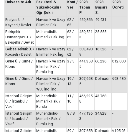
Üniversite Adı
Fakültesi &
Kont./
2023
2023
2023
Yüksekokulu /
Yer
Taban
Başarı
Ücreti
Öğr.Şekli
P.
S.
Erciyes Ü. /
Havacılık ve Uzay
62 /
459,856
49.431
-
Kayseri / Devlet
Bilimleri Fak.
62
Eskişehir
Mühendislik-
62 /
489,521
25.555
-
Osmangazi Ü. /
Mimarlık Fak. İng.
62
3
Eskişehir / Devlet
Gebze Teknik Ü. /
Havacılık ve Uzay
62 /
503,490
16.526
-
Kocaeli / Devlet
Bilimleri Fak. İng.
62
9
Girne Ü. / Girne /
Havacılık ve Uzay
3 / 3
441,358
66.236
₺12.000
Kıbrıs
Bilimleri Fak. /
5
Burslu İng.
Girne Ü. / Girne /
Havacılık ve Uzay
19 /
307,658
Dolmadı
₺93.480
Kıbrıs
Bilimleri Fak. /
13
5
%50 İnd. İng.
İstanbul Gelişim
Mühendislik-
11 /
466,225
43.768
-
Ü. / İstanbul /
Mimarlık Fak. /
10
8
Vakıf
Burslu
İstanbul Gelişim
Mühendislik-
8 / 8
477,136
34.828
-
Ü. / İstanbul /
Mimarlık Fak. /
3
Vakıf
Burslu İng.
İstanbul Gelişim
Mühendislik-
59 /
307,658
Dolmadı
₺195.93