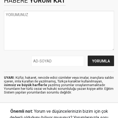
HABERE
YORUM KAT
UYARI:
Küfür, hakaret, rencide edici cümleler veya imalar, inançlara saldırı
içeren, imla kuralları ile yazılmamış, Türkçe karakter kullanılmayan,
isimsiz ve büyük harflerle
yazılmış yorumlar onaylanmamaktadır.
Yorumların her türlü cezai ve hukuki sorumluluğu yazan kişiye aittir. Eğitim
Sistem yapılan yorumlardan sorumlu değildir.
Önemli not:
Yorum ve düşüncelerinizin bizim için çok
değerli olduğunu biliyor musunuz? Yorumlarınızla soru