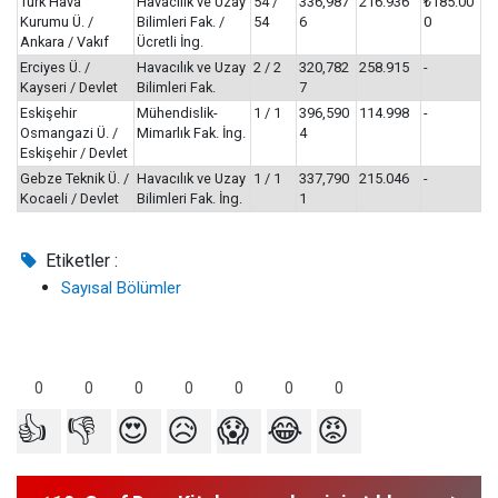
Türk Hava
Havacılık ve Uzay
54 /
336,987
216.936
₺185.00
Kurumu Ü. /
Bilimleri Fak. /
54
6
0
Ankara / Vakıf
Ücretli İng.
Erciyes Ü. /
Havacılık ve Uzay
2 / 2
320,782
258.915
-
Kayseri / Devlet
Bilimleri Fak.
7
Eskişehir
Mühendislik-
1 / 1
396,590
114.998
-
Osmangazi Ü. /
Mimarlık Fak. İng.
4
Eskişehir / Devlet
Gebze Teknik Ü. /
Havacılık ve Uzay
1 / 1
337,790
215.046
-
Kocaeli / Devlet
Bilimleri Fak. İng.
1
Etiketler :
Sayısal Bölümler
0
0
0
0
0
0
0
👍
👎
😍
😥
😱
😂
😡