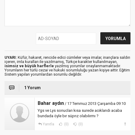
UYARI:
Küfür, hakaret, rencide edici cümleler veya imalar, inançlara saldırı
içeren, imla kuralları ile yazılmamış, Türkçe karakter kullanılmayan,
isimsiz ve büyük harflerle
yazılmış yorumlar onaylanmamaktadır.
Yorumların her türlü cezai ve hukuki sorumluluğu yazan kişiye aittir. Eğitim
Sistem yapılan yorumlardan sorumlu değildir.
1 Yorum
Bahar aydın
/ 17 Temmuz 2013 Çarşamba 09:10
Ygs ve Lys sonucları kısa surede acıklandı acaba
bundada öyle bır süprız olabılırmı ?
Yanıtla
(0)
(0)