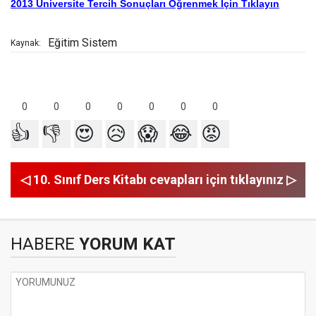
2013 Üniversite Tercih Sonuçları Öğrenmek İçin Tıklayın
Eğitim Sistem
Kaynak:
0
0
0
0
0
0
0
👍
👎
😍
😥
😱
😂
😡
◁ 10. Sınıf Ders Kitabı cevapları için tıklayınız ▷
HABERE
YORUM KAT