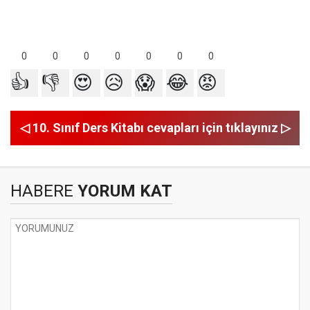
0
0
0
0
0
0
0
👍
👎
😍
😥
😱
😂
😡
◁ 10. Sınıf Ders Kitabı cevapları için tıklayınız ▷
HABERE
YORUM KAT