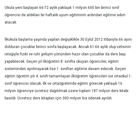
Okula yeni başlayan 66-72 aylık yaklaşık 1 milyon 600 bin birinci sınıf
öğrencisi de aldıkları bir haftalık uyum eğitiminin ardından eğitime adım
atacak.
İlkokula başlama yaşında yapılan değişiklikle 30 Eylül 2012 itibarıyla 66 ayını
dolduran çocuklar birinci sınıfa başlayacak. Ancak 61-66 aylık olup velisinin
isteğiyle fiziki ve ruhi gelişim yönünden hazır olan çocuklar da ders başı
yapabilecek. Geçen yıl ilköğretim 8. sınıfta okuyan öğrenciler, eğitim
sisteminden ayrılmayarak lise 1. sınıftan eğitime devam edecek. Geçen
eğitim öğretim yılı 4. sınıfı tamamlayan ilköğretim öğrencileri ise ortaokul 1.
sınıf öğrencisi olacak. İlk ve ortaöğretimde eğitim görecek yaklaşık 16
milyon öğrenciye ücretsiz dağıtılmak üzere toplam 187 milyon ders kitabı
basıldı. Ücretsiz ders kitapları için 300 milyon lira ödenek ayrıldı.