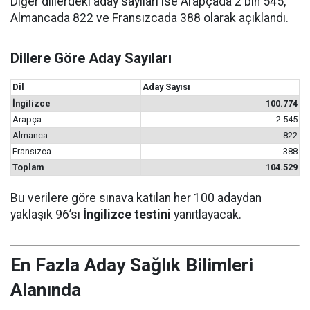
Diğer dillerdeki aday sayıları ise Arapçada 2 bin 545,
Almancada 822 ve Fransızcada 388 olarak açıklandı.
Dillere Göre Aday Sayıları
Dil
Aday Sayısı
İngilizce
100.774
Arapça
2.545
Almanca
822
Fransızca
388
Toplam
104.529
Bu verilere göre sınava katılan her 100 adaydan
yaklaşık 96’sı
İngilizce testini
yanıtlayacak.
En Fazla Aday Sağlık Bilimleri
Alanında