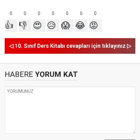
0
0
0
0
0
0
0
👍
👎
😍
😥
😱
😂
😡
◁ 10. Sınıf Ders Kitabı cevapları için tıklayınız ▷
HABERE
YORUM KAT