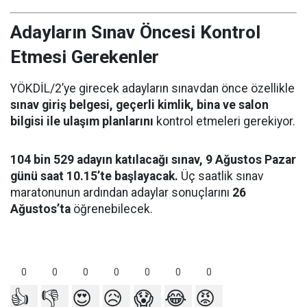
Adayların Sınav Öncesi Kontrol
Etmesi Gerekenler
YÖKDİL/2’ye girecek adayların sınavdan önce özellikle
sınav giriş belgesi, geçerli kimlik, bina ve salon
bilgisi ile ulaşım planlarını
kontrol etmeleri gerekiyor.
104 bin 529 adayın katılacağı sınav, 9 Ağustos Pazar
günü saat 10.15’te başlayacak.
Üç saatlik sınav
maratonunun ardından adaylar sonuçlarını
26
Ağustos’ta
öğrenebilecek.
0
0
0
0
0
0
0
👍
👎
😍
😥
😱
😂
😡